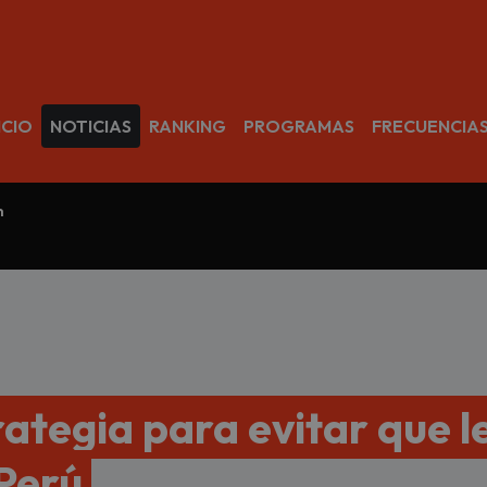
avegación
ICIO
NOTICIAS
RANKING
PROGRAMAS
FRECUENCIA
m
rategia para evitar que l
Perú