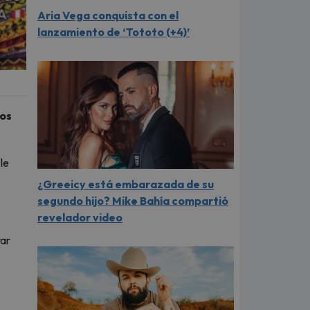
Aria Vega conquista con el
lanzamiento de ‘Tototo (+4)’
ros
le
¿Greeicy está embarazada de su
segundo hijo? Mike Bahía compartió
revelador video
rar