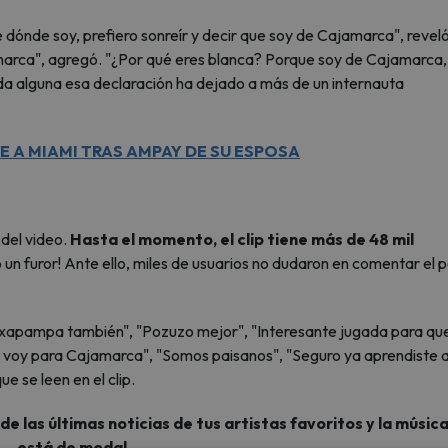
dónde soy, prefiero sonreír y decir que soy de Cajamarca", reveló
amarca", agregó. "¿Por qué eres blanca? Porque soy de Cajamarca,
da alguna esa declaración ha dejado a más de un internauta
SE A MIAMI TRAS AMPAY DE SU ESPOSA
 del video.
Hasta el momento, el clip tiene más de 48 mil
o un furor! Ante ello, miles de usuarios no dudaron en comentar el 
Oxapampa también", "Pozuzo mejor", "Interesante jugada para qu
e voy para Cajamarca", "Somos paisanos", "Seguro ya aprendiste 
ue se leen en el clip.
 las últimas noticias de tus artistas favoritos y la músic
está de moda!