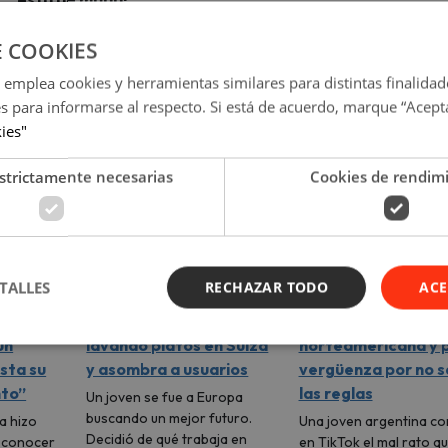
E COOKIES
 emplea cookies y herramientas similares para distintas finalidad
es para informarse al respecto. Si está de acuerdo, marque “Acept
kies"
strictamente necesarias
Cookies de rendim
TALLES
RECHAZAR TODO
ACE
Revela cuánto gana
Fue a renovar su vi
un
lavando platos en Suiza
norteamericana y 
sta su
y asombra a usuarios
vergüenza por no 
nto”
las reglas
Un joven se fue a Europa
buscando un mejor futuro.
a hizo
Una joven argentina co
Decidió de qué trabaja en
e conocer
en TikTok el mal rato q