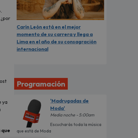
.
 ¿por
Carín León está en el mejor
momento de su carrera y llega a
Lima en el año de su consagración
internacional
post
Programación
'Madrugadas de
e ya
Moda'
a
Media noche - 5:00am
Escucharás toda la música
a que
que está de Moda