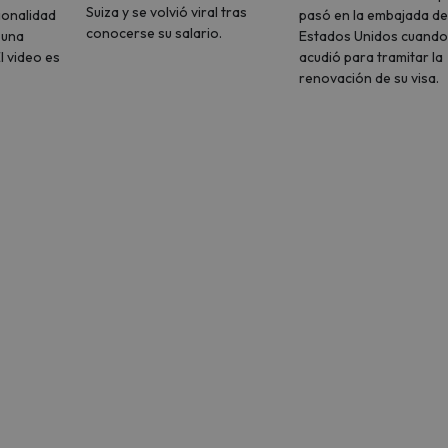
Suiza y se volvió viral tras
ionalidad
pasó en la embajada de
conocerse su salario.
 una
Estados Unidos cuando
l video es
acudió para tramitar la
renovación de su visa.