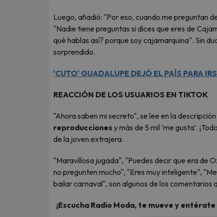
Luego, añadió: "Por eso, cuando me preguntan de 
"Nadie tiene preguntas si dices que eres de Caj
qué hablas así? porque soy cajamarquina". Sin du
sorprendido.
'CUTO' GUADALUPE DEJÓ EL PAÍS PARA IR
REACCIÓN DE LOS USUARIOS EN TIKTOK
"Ahora saben mi secreto", se lee en la descripción
reproducciones
y más de 5 mil ‘me gusta’. ¡Tod
de la joven extrajera.
"Maravillosa jugada", "Puedes decir que era de 
no pregunten mucho", "Eres muy inteligente", "M
bailar carnaval", son algunos de los comentarios q
¡Escucha Radio Moda, te mueve y entérate de