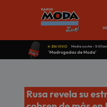
N
IN
EN VIVO
Media noche - 5:00a
'Madrugadas de Moda'
Rusa revela su est
cobren de más en 