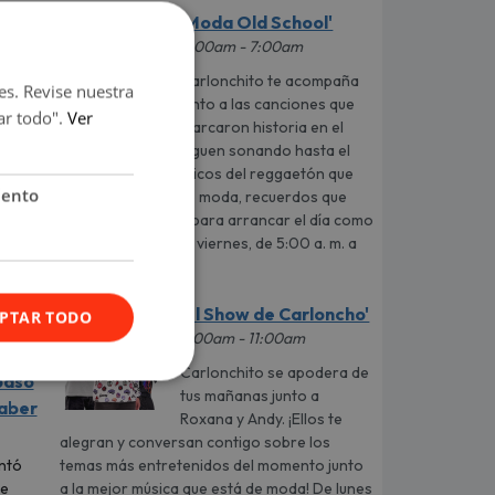
'Moda Old School'
5:00am - 7:00am
Carlonchito te acompaña
es. Revise nuestra
junto a las canciones que
ar todo".
Ver
marcaron historia en el
género urbano y siguen sonando hasta el
día de hoy. Los clásicos del reggaetón que
iento
siempre estarán de moda, recuerdos que
conectan y música para arrancar el día como
se debe. De lunes a viernes, de 5:00 a. m. a
7:00 a. m.
'El Show de Carloncho'
PTAR TODO
7:00am - 11:00am
sa
Carlonchito se apodera de
pasó
tus mañanas junto a
saber
Roxana y Andy. ¡Ellos te
alegran y conversan contigo sobre los
temas más entretenidos del momento junto
ntó
a la mejor música que está de moda! De lunes
ue