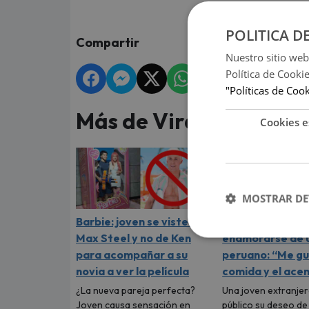
POLITICA D
Compartir
Nuestro sitio web
Política de Cooki
"Políticas de Coo
Más de Virales
Cookies e
MOSTRAR DE
Barbie: joven se viste de
Española busca
Max Steel y no de Ken
enamorarse de 
para acompañar a su
peruano: “Me gu
novia a ver la película
comida y el ace
¿La nueva pareja perfecta?
Una joven extranjer
Joven causa sensación en
público su deseo d