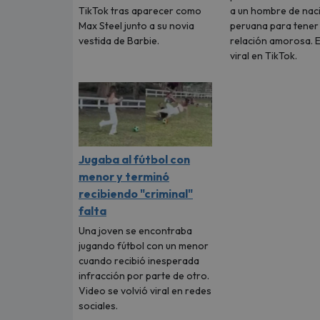
TikTok tras aparecer como
a un hombre de nac
Max Steel junto a su novia
peruana para tener
vestida de Barbie.
relación amorosa. E
viral en TikTok.
Jugaba al fútbol con
menor y terminó
recibiendo "criminal"
falta
Una joven se encontraba
jugando fútbol con un menor
cuando recibió inesperada
infracción por parte de otro.
Video se volvió viral en redes
sociales.