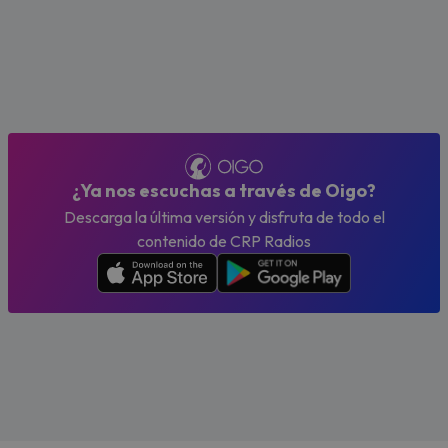
¿Ya nos escuchas a través de Oigo?
Descarga la última versión y disfruta de todo el
contenido de CRP Radios