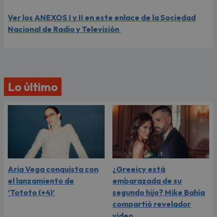
Ver los ANEXOS I y II en este enlace de la Sociedad
Nacional de Radio y Televisión
Lo último
Aria Vega conquista con
¿Greeicy está
el lanzamiento de
embarazada de su
‘Tototo (+4)’
segundo hijo? Mike Bahía
compartió revelador
video