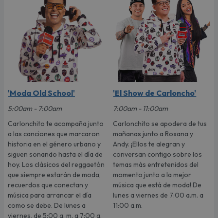
'Moda Old School'
'El Show de Carloncho'
5:00am - 7:00am
7:00am - 11:00am
Carlonchito te acompaña junto
Carlonchito se apodera de tus
a las canciones que marcaron
mañanas junto a Roxana y
historia en el género urbano y
Andy. ¡Ellos te alegran y
siguen sonando hasta el día de
conversan contigo sobre los
hoy. Los clásicos del reggaetón
temas más entretenidos del
que siempre estarán de moda,
momento junto a la mejor
recuerdos que conectan y
música que está de moda! De
música para arrancar el día
lunes a viernes de 7:00 a.m. a
como se debe. De lunes a
11:00 a.m.
viernes, de 5:00 a. m. a 7:00 a.