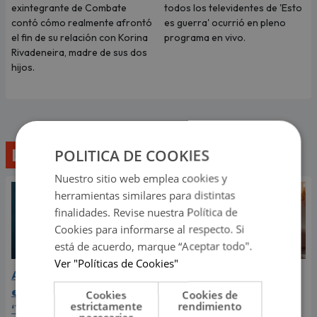
exintegrante de Combate
todos los televidentes de 'Esto
contó cómo realmente afrontó
es guerra' ocurrió en pleno
el fin de su relación con Korina
programa en vivo.
Rivadeneira, madre de sus dos
hijos.
Lo último
POLITICA DE COOKIES
Nuestro sitio web emplea cookies y
herramientas similares para distintas
finalidades. Revise nuestra Política de
Cookies para informarse al respecto. Si
está de acuerdo, marque “Aceptar todo".
Ver "Políticas de Cookies"
Aria Vega conquista con
¿Greeicy está
el lanzamiento de
embarazada de su
Cookies
Cookies de
estrictamente
rendimiento
‘Tototo (+4)’
segundo hijo? Mike Bahía