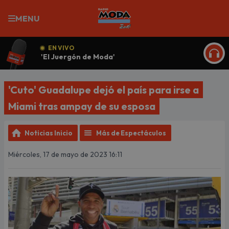
MENU
EN VIVO
'El Juergón de Moda'
ESCU
'Cuto' Guadalupe dejó el país para irse a
Miami tras ampay de su esposa
Noticias Inicio
Más de Espectáculos
Miércoles, 17 de mayo de 2023 16:11