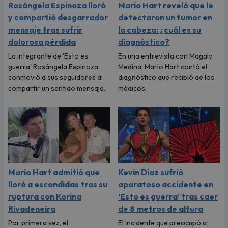
Rosángela Espinoza lloró
Mario Hart reveló que le
y compartió desgarrador
detectaron un tumor en
mensaje tras sufrir
la cabeza: ¿cuál es su
dolorosa pérdida
diagnóstico?
La integrante de 'Esto es
En una entrevista con Magaly
guerra' Rosángela Espinoza
Medina, Mario Hart contó el
conmovió a sus seguidores al
diagnóstico que recibió de los
compartir un sentido mensaje.
médicos.
Mario Hart admitió que
Kevin Díaz sufrió
lloró a escondidas tras su
aparatoso accidente en
ruptura con Korina
‘Esto es guerra’ tras caer
Rivadeneira
de 8 metros de altura
Por primera vez, el
El incidente que preocupó a