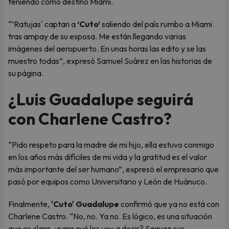
teniendo como destino Miami.
“’Ratujas' captan a
‘Cuto’
saliendo del país rumbo a Miami
tras ampay de su esposa. Me están llegando varias
imágenes del aeropuerto. En unas horas las edito y se las
muestro todas”, expresó Samuel Suárez en las historias de
su página.
¿Luis Guadalupe seguirá
con Charlene Castro?
“Pido respeto para la madre de mi hijo, ella estuvo conmigo
en los años más difíciles de mi vida y la gratitud es el valor
más importante del ser humano”, expresó el empresario que
pasó por equipos como Universitario y León de Huánuco.
Finalmente,
'Cuto' Guadalupe
confirmó que ya no está con
Charlene Castro. “No, no. Ya no. Es lógico, es una situación
que es clara, ¿para qué les voy a decir? Saquen sus