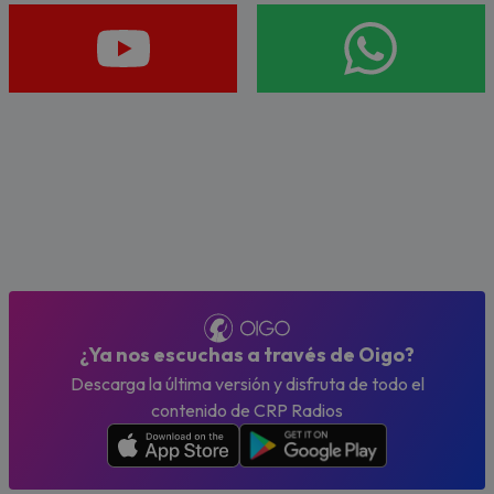
¿Ya nos escuchas a través de Oigo?
Descarga la última versión y disfruta de todo el
contenido de CRP Radios