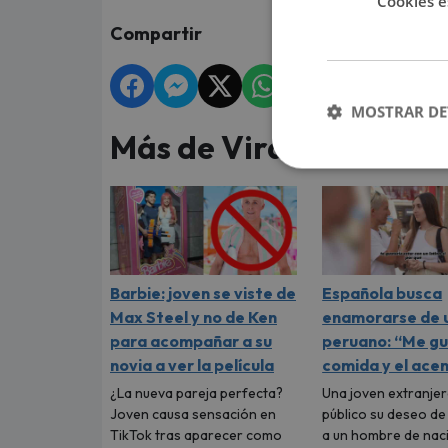
Cookies e
Compartir
MOSTRAR DE
Más de Virales
Barbie: joven se viste de
Española busca
Max Steel y no de Ken
enamorarse de 
para acompañar a su
peruano: “Me gu
novia a ver la película
comida y el ace
¿La nueva pareja perfecta?
Una joven extranjer
Joven causa sensación en
público su deseo d
TikTok tras aparecer como
a un hombre de nac