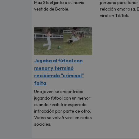
Max Steel junto a su novia
peruana para tener
vestida de Barbie.
relación amorosa. E
viral en TikTok.
Jugaba al fútbol con
menor y terminó
recibiendo "criminal"
falta
Una joven se encontraba
jugando fútbol con un menor
cuando recibió inesperada
infracción por parte de otro.
Video se volvió viral en redes
sociales.