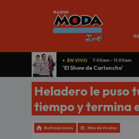
N
IN
EN VIVO
7:00am - 11:00am
'El Show de Carloncho'
Heladero le puso t
tiempo y termina 
Noticias Inicio
Más de Virales