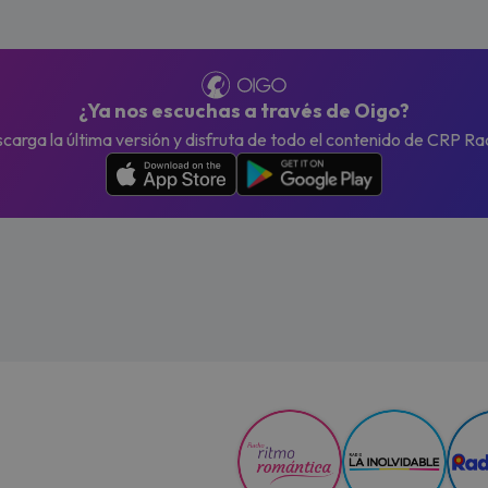
¿Ya nos escuchas a través de Oigo?
carga la última versión y disfruta de todo el contenido de CRP Ra