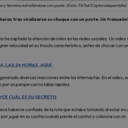
po y termina estrellándose con poste. (Foto: TikTok/Capturadepantalla)
s horas tras viralizarse su choque con un poste. Un transeún
o ha captado la atención de miles en las redes sociales. Un video v
an velocidad en su triciclo característico, antes de chocar con u
A, LAS 24 HORAS, AQUÍ
 generado diversas reacciones entre los internautas. En el video, s
lo por un parque con notable rapidez.
OCE CUÁL ES SU SECRETO
rece haberse confiado de la ruta que estaba tomando al estar en 
por jugar en su contra cuando pierde el control y colisiona con un