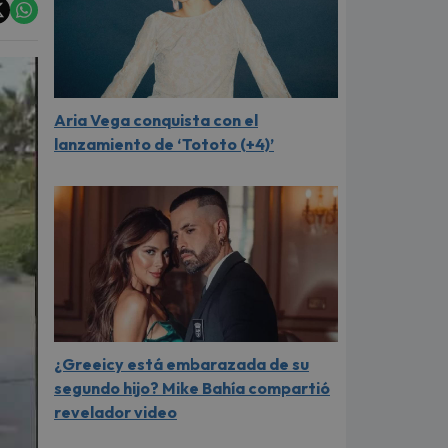
Aria Vega conquista con el
lanzamiento de ‘Tototo (+4)’
¿Greeicy está embarazada de su
segundo hijo? Mike Bahía compartió
revelador video