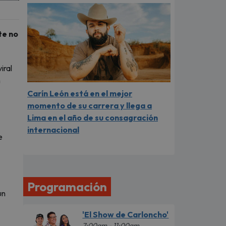
te no
iral
n
Carín León está en el mejor
momento de su carrera y llega a
Lima en el año de su consagración
internacional
e
Programación
un
'El Show de Carloncho'
7:00am - 11:00am