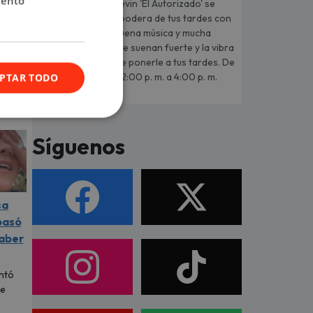
iento
Kevin 'El Autorizado' se
apodera de tus tardes con
buena música y mucha
energía. Los hits que suenan fuerte y la vibra
que solo Moda sabe ponerle a tus tardes. De
lunes a viernes, de 2:00 p. m. a 4:00 p. m.
PTAR TODO
Síguenos
sa
pasó
saber
ntó
ue