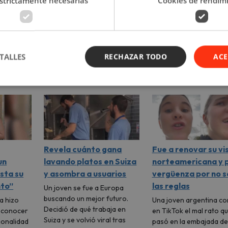
strictamente necesarias
Cookies de rendim
TALLES
RECHAZAR TODO
ACE
Revela cuánto gana
Fue a renovar su vi
un
lavando platos en Suiza
norteamericana y 
sta su
y asombra a usuarios
vergüenza por no 
nto”
las reglas
Un joven se fue a Europa
buscando un mejor futuro.
a hizo
Una joven argentina co
Decidió de qué trabaja en
e conocer
en TikTok el mal rato q
Suiza y se volvió viral tras
ionalidad
pasó en la embajada de