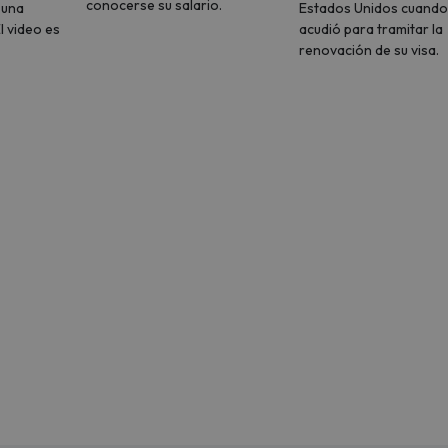
conocerse su salario.
 una
Estados Unidos cuando
l video es
acudió para tramitar la
renovación de su visa.