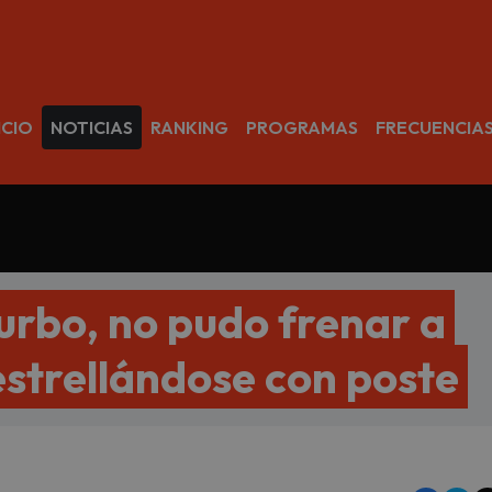
avegación
ICIO
NOTICIAS
RANKING
PROGRAMAS
FRECUENCIA
urbo, no pudo frenar a
estrellándose con poste