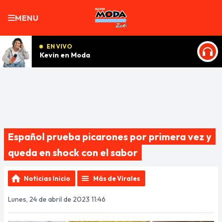
MENU
EN VIVO
Kevin en Moda
ESCU
Español prueba picarones por primera vez y
queda en shock con el sabor
Noticias Inicio
Más de Virales
Lunes, 24 de abril de 2023 11:46