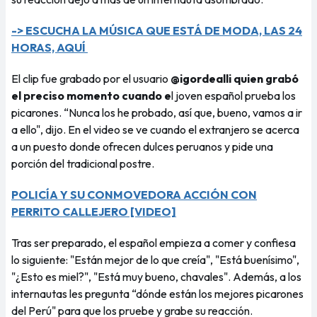
-> ESCUCHA LA MÚSICA QUE ESTÁ DE MODA, LAS 24
HORAS, AQUÍ
El clip fue grabado por el usuario
@igordealli quien grabó
el preciso momento cuando e
l joven español prueba los
picarones. “Nunca los he probado, así que, bueno, vamos a ir
a ello", dijo. En el video se ve cuando el extranjero se acerca
a un puesto donde ofrecen dulces peruanos y pide una
porción del tradicional postre.
POLICÍA Y SU CONMOVEDORA ACCIÓN CON
PERRITO CALLEJERO [VIDEO]
Tras ser preparado, el español empieza a comer y confiesa
lo siguiente: "Están mejor de lo que creía", "Está buenísimo",
"¿Esto es miel?", "Está muy bueno, chavales". Además, a los
internautas les pregunta “dónde están los mejores picarones
del Perú" para que los pruebe y grabe su reacción.