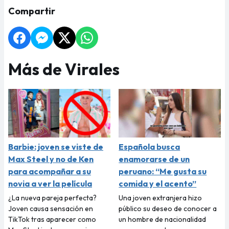
Compartir
Más de Virales
Barbie: joven se viste de
Española busca
Max Steel y no de Ken
enamorarse de un
para acompañar a su
peruano: “Me gusta su
novia a ver la película
comida y el acento”
¿La nueva pareja perfecta?
Una joven extranjera hizo
Joven causa sensación en
público su deseo de conocer a
TikTok tras aparecer como
un hombre de nacionalidad