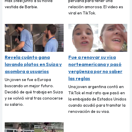
Max Steel junto a su novia
peruana para tener una
vestida de Barbie.
relación amorosa. El video es
viral en TikTok.
Revela cuánto gana
Fue a renovar su visa
lavando platos en Suiza y
norteamericana y pasó
asombra a usuarios
vergüenza por no saber
las reglas
Un joven se fue a Europa
buscando un mejor futuro.
Una joven argentina contó en
Decidió de qué trabaja en Suiza
TikTok el mal rato que pasó en
y se volvió viral tras conocerse
la embajada de Estados Unidos
su salario.
cuando acudió para tramitar la
renovación de su visa.