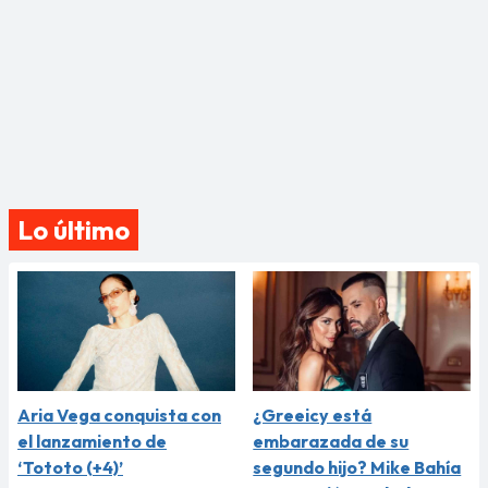
Lo último
Aria Vega conquista con
¿Greeicy está
el lanzamiento de
embarazada de su
‘Tototo (+4)’
segundo hijo? Mike Bahía