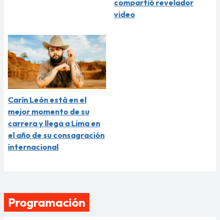
compartió revelador
video
Carín León está en el
mejor momento de su
carrera y llega a Lima en
el año de su consagración
internacional
Programación