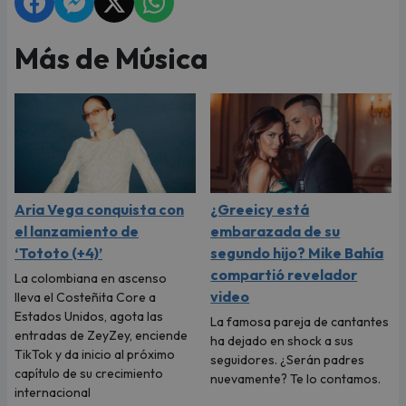
Más de Música
Aria Vega conquista con
¿Greeicy está
el lanzamiento de
embarazada de su
‘Tototo (+4)’
segundo hijo? Mike Bahía
compartió revelador
La colombiana en ascenso
video
lleva el Costeñita Core a
Estados Unidos, agota las
La famosa pareja de cantantes
entradas de ZeyZey, enciende
ha dejado en shock a sus
TikTok y da inicio al próximo
seguidores. ¿Serán padres
capítulo de su crecimiento
nuevamente? Te lo contamos.
internacional