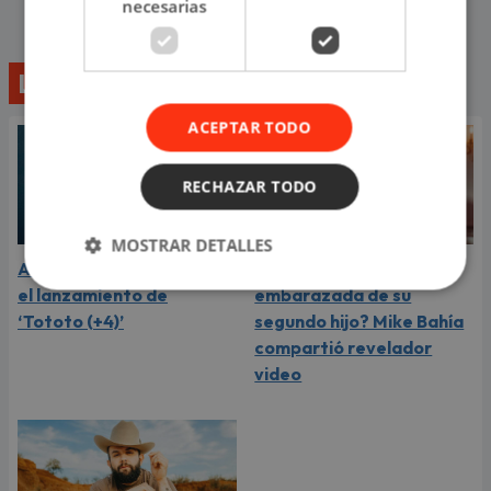
necesarias
Lo último
ACEPTAR TODO
RECHAZAR TODO
MOSTRAR DETALLES
Aria Vega conquista con
¿Greeicy está
el lanzamiento de
embarazada de su
‘Tototo (+4)’
segundo hijo? Mike Bahía
compartió revelador
video