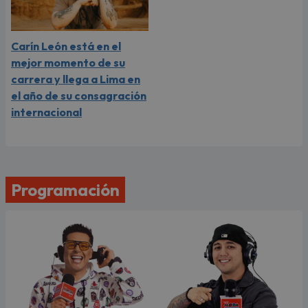
Carín León está en el
mejor momento de su
carrera y llega a Lima en
el año de su consagración
internacional
Programación