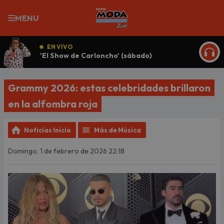
MENU
EN VIVO
'El Show de Carloncho' (sábado)
ESCU
Grammy 2026: estas celebridades brillaron
en la alfombra roja
Noticias Inicio
Más de Música
Domingo, 1 de febrero de 2026 22:18