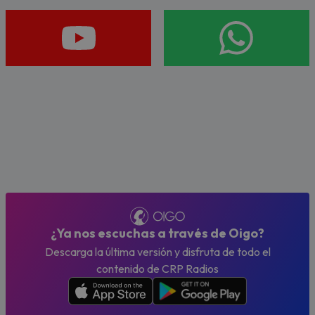
¿Ya nos escuchas a través de Oigo?
Descarga la última versión y disfruta de todo el
contenido de CRP Radios