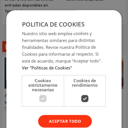
entradas disponibles en
Teleticket.
POLITICA DE COOKIES
Nuestro sitio web emplea cookies y
herramientas similares para distintas
Lo último
finalidades. Revise nuestra Política de
Cookies para informarse al respecto. Si
está de acuerdo, marque “Aceptar todo".
Ver "Políticas de Cookies"
Cookies
Cookies de
estrictamente
rendimiento
necesarias
Aria Vega conquista con
¿Greeicy está
el lanzamiento de
embarazada de su
‘Tototo (+4)’
segundo hijo? Mike Bahía
compartió revelador
ACEPTAR TODO
video