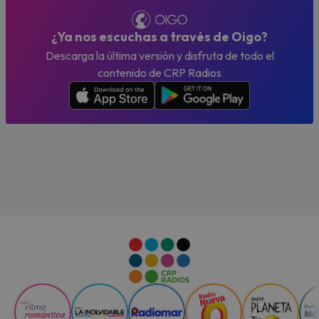
¿Ya nos escuchas a través de Oigo?
Descarga la última versión y disfruta de todo el
contenido de CRP Radios