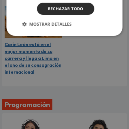
RECHAZAR TODO
MOSTRAR DETALLES
Carín León está en el
mejor momento de su
carrera y llega a Lima en
el año de su consagración
internacional
Programación