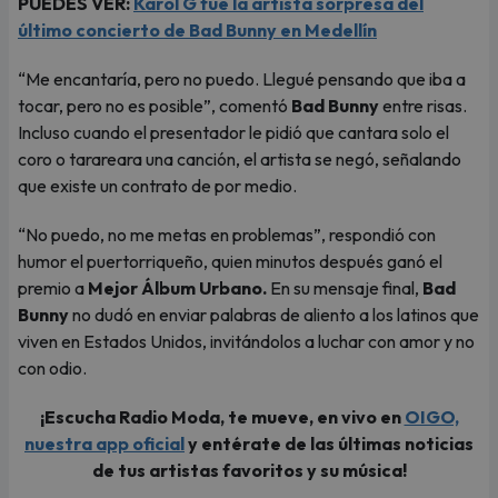
PUEDES VER:
Karol G fue la artista sorpresa del
último concierto de Bad Bunny en Medellín
“Me encantaría, pero no puedo. Llegué pensando que iba a
tocar, pero no es posible”, comentó
Bad Bunny
entre risas.
Incluso cuando el presentador le pidió que cantara solo el
coro o tarareara una canción, el artista se negó, señalando
que existe un contrato de por medio.
“No puedo, no me metas en problemas”, respondió con
humor el puertorriqueño, quien minutos después ganó el
premio a
Mejor Álbum Urbano.
En su mensaje final,
Bad
Bunny
no dudó en enviar palabras de aliento a los latinos que
viven en Estados Unidos, invitándolos a luchar con amor y no
con odio.
¡Escucha Radio Moda, te mueve, en vivo en
OIGO,
nuestra app oficial
y entérate de las últimas noticias
de tus artistas favoritos y su música!