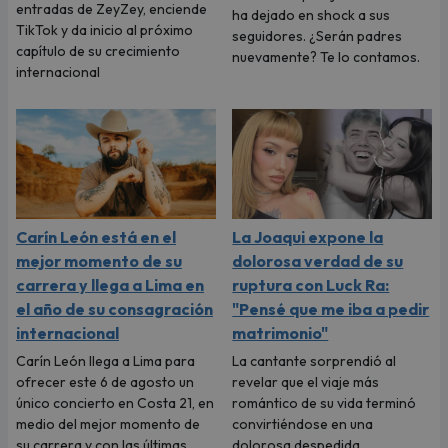
entradas de ZeyZey, enciende
ha dejado en shock a sus
TikTok y da inicio al próximo
seguidores. ¿Serán padres
capítulo de su crecimiento
nuevamente? Te lo contamos.
internacional
Carín León está en el
La Joaqui expone la
mejor momento de su
dolorosa verdad de su
carrera y llega a Lima en
ruptura con Luck Ra:
el año de su consagración
"Pensé que me iba a pedir
internacional
matrimonio"
Carín León llega a Lima para
La cantante sorprendió al
ofrecer este 6 de agosto un
revelar que el viaje más
único concierto en Costa 21, en
romántico de su vida terminó
medio del mejor momento de
convirtiéndose en una
su carrera y con las últimas
dolorosa despedida.