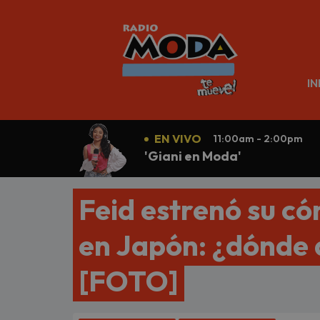
N
IN
EN VIVO
11:00am - 2:00pm
'Giani en Moda'
Feid estrenó su có
en Japón: ¿dónde a
[FOTO]