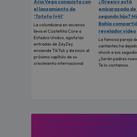
Aria Vega conquista con
¿Greeicy está
el lanzamiento de
embarazada de 
‘Tototo (+4)’
segundo hijo? M
Bahía comparti
La colombiana en ascenso
revelador video
lleva el Costeñita Core a
Estados Unidos, agota las
La famosa pareja d
entradas de ZeyZey,
cantantes ha dejad
enciende TikTok y da inicio al
shock a sus seguido
próximo capítulo de su
¿Serán padres nue
crecimiento internacional
Te lo contamos.