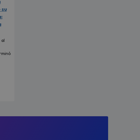
a
 su
:
a
 al
erminó