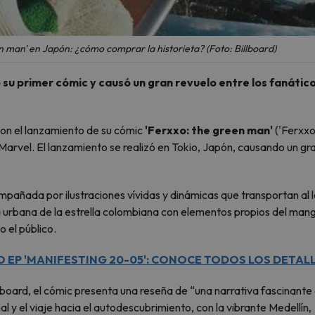
n man' en Japón: ¿cómo comprar la historieta? (Foto: Billboard)
 su primer cómic y causó un gran revuelo entre los fanátic
con el lanzamiento de su cómic
'Ferxxo: the green man'
('Ferxxo:
 Marvel. El lanzamiento se realizó en Tokio, Japón, causando un gr
ompañada por ilustraciones vívidas y dinámicas que transportan al 
a urbana de la estrella colombiana con elementos propios del mang
o el público.
O EP 'MANIFESTING 20-05': CONOCE TODOS LOS DETAL
board, el cómic presenta una reseña de “una narrativa fascinante
l y el viaje hacia el autodescubrimiento, con la vibrante Medellín,