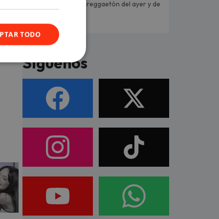
El reggaetón del ayer y de
hoy, sin parar.
PTAR TODO
a que
Síguenos