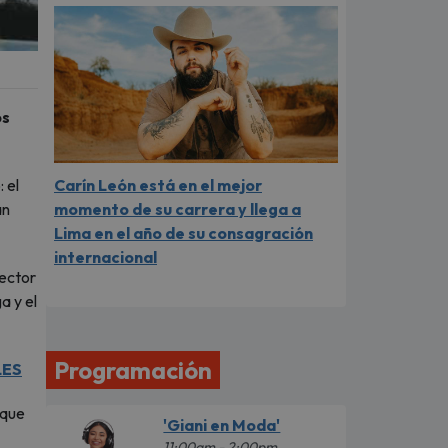
os
Carín León está en el mejor
 el
momento de su carrera y llega a
an
Lima en el año de su consagración
internacional
lector
a y el
Programación
LES
 que
'Giani en Moda'
11:00am - 2:00pm