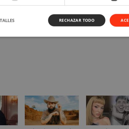
TALLES
RECHAZAR TODO
ACE
 las últimas noticias de tus artistas favoritos y la músic
está de moda!