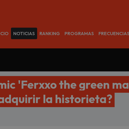
avegación
ICIO
NOTICIAS
RANKING
PROGRAMAS
FRECUENCIA
mic 'Ferxxo the green ma
dquirir la historieta?