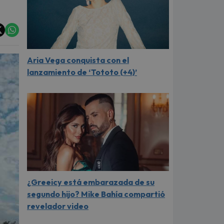
Aria Vega conquista con el
lanzamiento de ‘Tototo (+4)’
¿Greeicy está embarazada de su
segundo hijo? Mike Bahía compartió
revelador video