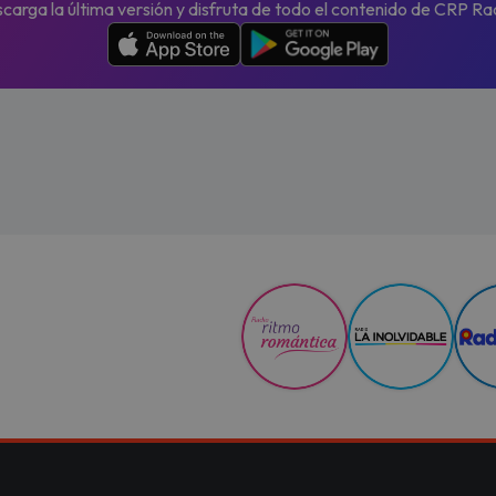
carga la última versión y disfruta de todo el contenido de CRP Ra