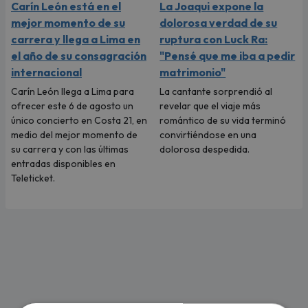
Carín León está en el
La Joaqui expone la
mejor momento de su
dolorosa verdad de su
carrera y llega a Lima en
ruptura con Luck Ra:
el año de su consagración
"Pensé que me iba a pedir
internacional
matrimonio"
Carín León llega a Lima para
La cantante sorprendió al
ofrecer este 6 de agosto un
revelar que el viaje más
único concierto en Costa 21, en
romántico de su vida terminó
medio del mejor momento de
convirtiéndose en una
su carrera y con las últimas
dolorosa despedida.
entradas disponibles en
Teleticket.