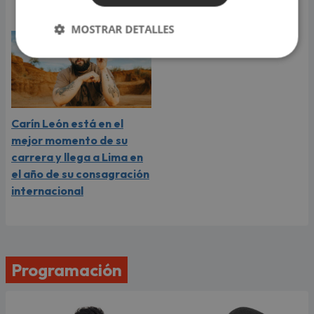
video
MOSTRAR DETALLES
Carín León está en el
mejor momento de su
carrera y llega a Lima en
el año de su consagración
internacional
Programación