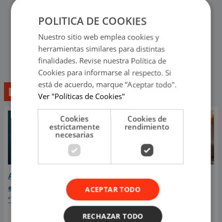
POLITICA DE COOKIES
Nuestro sitio web emplea cookies y
herramientas similares para distintas
finalidades. Revise nuestra Política de
Cookies para informarse al respecto. Si
está de acuerdo, marque “Aceptar todo".
Lo último
Ver "Políticas de Cookies"
Cookies
Cookies de
estrictamente
rendimiento
necesarias
Aria Vega conquista con
¿Greeicy está
el lanzamiento de
embarazada de su
ACEPTAR TODO
‘Tototo (+4)’
segundo hijo? Mike Bahía
compartió revelador
RECHAZAR TODO