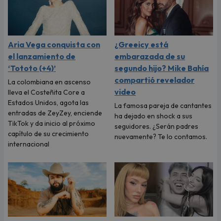
Aria Vega conquista con
¿Greeicy está
el lanzamiento de
embarazada de su
‘Tototo (+4)’
segundo hijo? Mike Bahía
compartió revelador
La colombiana en ascenso
video
lleva el Costeñita Core a
Estados Unidos, agota las
La famosa pareja de cantantes
entradas de ZeyZey, enciende
ha dejado en shock a sus
TikTok y da inicio al próximo
seguidores. ¿Serán padres
capítulo de su crecimiento
nuevamente? Te lo contamos.
internacional