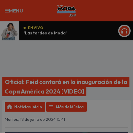
MENU
EN VIVO
'Las tardes de Moda'
ESCU
Oficial: Feid cantará en la inauguración de la
Copa América 2024 [VIDEO]
Noticias Inicio
Más de Música
Martes, 18 de junio de 2024 15:41