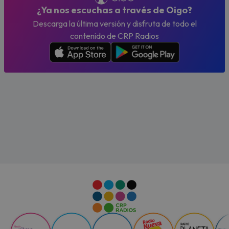
¿Ya nos escuchas a través de Oigo?
Descarga la última versión y disfruta de todo el
contenido de CRP Radios