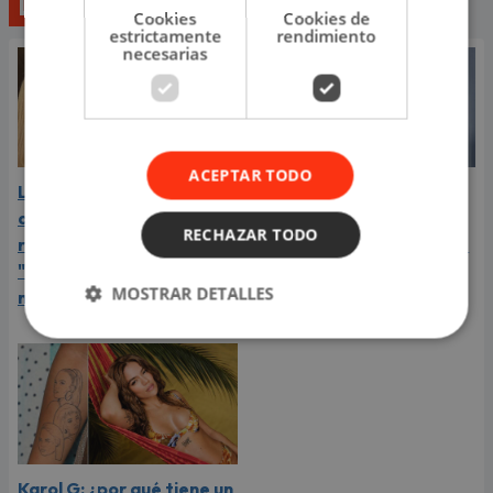
Lo último
Cookies
Cookies de
estrictamente
rendimiento
necesarias
ACEPTAR TODO
La Joaqui expone la
J Balvin es acusado de
dolorosa verdad de su
presunta infidelidad a
RECHAZAR TODO
ruptura con Luck Ra:
Valentina Ferrer durante
"Pensé que me iba a pedir
su embarazo
MOSTRAR DETALLES
matrimonio"
Karol G: ¿por qué tiene un