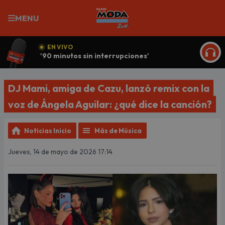
MENU
EN VIVO
'90 minutos sin interrupciones'
ESCU
DJ Mami, amiga de Cazu, lanzó remix con la
voz de Ángela Aguilar: ¿qué dice la canción?
Noticias Inicio
Más de Música
Jueves, 14 de mayo de 2026 17:14