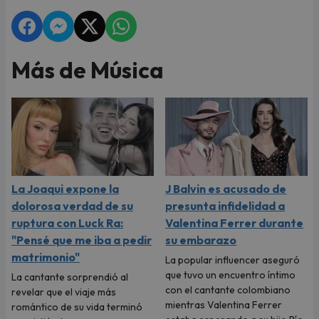
Más de Música
La Joaqui expone la
J Balvin es acusado de
dolorosa verdad de su
presunta infidelidad a
ruptura con Luck Ra:
Valentina Ferrer durante
"Pensé que me iba a pedir
su embarazo
matrimonio"
La popular influencer aseguró
que tuvo un encuentro íntimo
La cantante sorprendió al
con el cantante colombiano
revelar que el viaje más
mientras Valentina Ferrer
romántico de su vida terminó