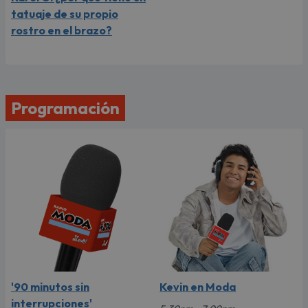
tatuaje de su propio
rostro en el brazo?
Programación
'90 minutos sin
Kevin en Moda
interrupciones'