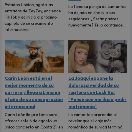
Estados Unidos, agota las
La famosa pareja de cantantes
entradas de ZeyZey, enciende
ha dejado en shock a sus
TikTok y da inicio al próximo
seguidores. ¿Serán padres
capítulo de su crecimiento
nuevamente? Te lo contamos.
internacional
Carín León está en el
La Joaqui expone la
mejor momento de su
dolorosa verdad de su
carrera y llega a Lima en
ruptura con Luck Ra:
el año de su consagración
"Pensé que me iba a pedir
internacional
matrimonio"
Carín León llega a Lima para
La cantante sorprendió al
ofrecer este 6 de agosto un
revelar que el viaje más
único concierto en Costa 21, en
romántico de su vida terminó