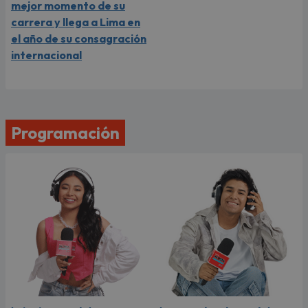
mejor momento de su
carrera y llega a Lima en
el año de su consagración
internacional
Programación