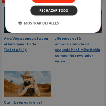
RECHAZAR TODO
MOSTRAR DETALLES
Aria Vega conquista con
¿Greeicy está
el lanzamiento de
embarazada de su
‘Tototo (+4)’
segundo hijo? Mike Bahía
compartió revelador
video
Carín León está en el