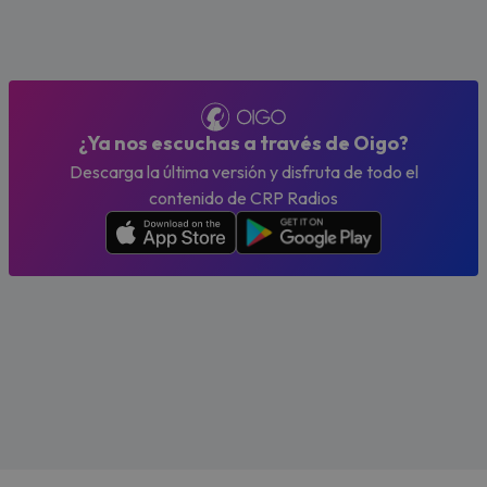
¿Ya nos escuchas a través de Oigo?
Descarga la última versión y disfruta de todo el
contenido de CRP Radios