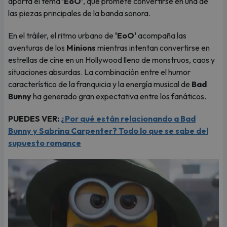
aporta el tema
'EoO'
, que promete convertirse en una de
las piezas principales de la banda sonora.
En el tráiler, el ritmo urbano de
'EoO'
acompaña las
aventuras de los
Minions
mientras intentan convertirse en
estrellas de cine en un Hollywood lleno de monstruos, caos y
situaciones absurdas. La combinación entre el humor
característico de la franquicia y la energía musical de
Bad
Bunny
ha generado gran expectativa entre los fanáticos.
PUEDES VER:
¿Por qué están relacionando a Bad
Bunny y Sabrina Carpenter? Todo lo que se sabe del
supuesto romance