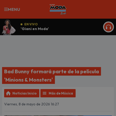
MENU
EN VIVO
'Giani en Moda'
ESCU
Bad Bunny formará parte de la película
'Minions & Monsters'
Noticias Inicio
Más de Música
Viernes, 8 de mayo de 2026 16:27