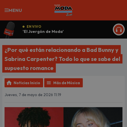
MENU
EN VIVO
'El Juergón de Moda'
ESCU
¿Por qué están relacionando a Bad Bunny y
Sabrina Carpenter? Todo lo que se sabe del
supuesto romance
Noticias Inicio
Más de Música
Jueves, 7 de mayo de 2026 11:19