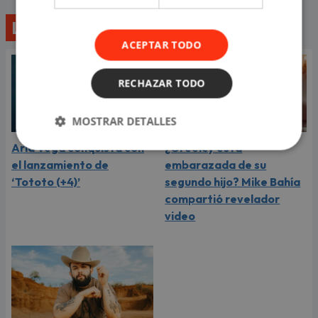
Lo último
ACEPTAR TODO
RECHAZAR TODO
MOSTRAR DETALLES
Aria Vega conquista con
¿Greeicy está
el lanzamiento de
embarazada de su
‘Tototo (+4)’
segundo hijo? Mike Bahía
compartió revelador
video