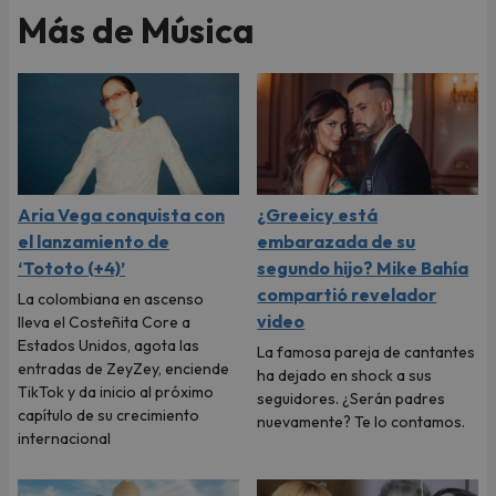
Más de Música
Aria Vega conquista con
¿Greeicy está
el lanzamiento de
embarazada de su
‘Tototo (+4)’
segundo hijo? Mike Bahía
compartió revelador
La colombiana en ascenso
video
lleva el Costeñita Core a
Estados Unidos, agota las
La famosa pareja de cantantes
entradas de ZeyZey, enciende
ha dejado en shock a sus
TikTok y da inicio al próximo
seguidores. ¿Serán padres
capítulo de su crecimiento
nuevamente? Te lo contamos.
internacional