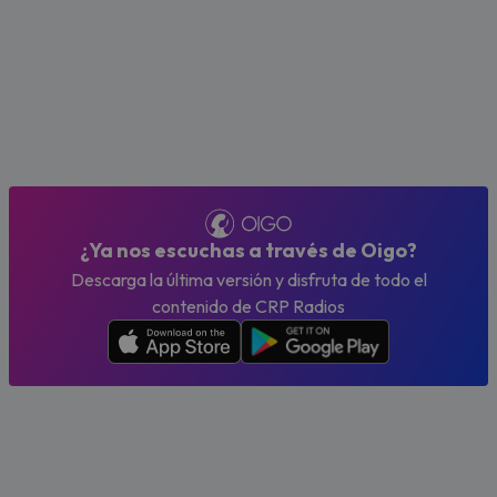
¿Ya nos escuchas a través de Oigo?
Descarga la última versión y disfruta de todo el
contenido de CRP Radios