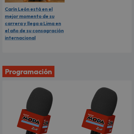
Carín León está en el
mejor momento de su
carrera y llega a Lima en
el año de su consagración
internacional
Programación