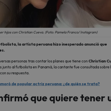
r hijos con Christian Cueva. (Foto: Pamela Franco/ Instagram)
utbolista, la artista peruana hizo inesperado anunció que
es.
iversas personas tras contar los planes que tiene con
Christian C
 junto al futbolista en Panamá, la cantante fue consultada sobre 
 con su respuesta.
moró de popular actriz peruana: ¿de quién se trata?
firmó que quiere tener 