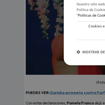
Nuestro sitio web
Política de Cooki
"Políticas de Coo
Cookies e
MOSTRAR DE
(Foto
PUEDES VER:
Darinka arremete contra Farfá
Con estas declaraciones,
Pamela Franco
dejó en