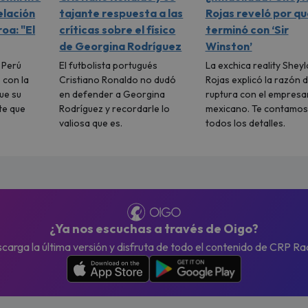
elación
tajante respuesta a las
Rojas reveló por qu
oa: "El
críticas sobre el físico
terminó con ‘Sir
de Georgina Rodríguez
Winston’
l Perú
El futbolista portugués
La exchica reality Sheyl
 con la
Cristiano Ronaldo no dudó
Rojas explicó la razón d
ue su
en defender a Georgina
ruptura con el empresa
te que
Rodríguez y recordarle lo
mexicano. Te contamos
valiosa que es.
todos los detalles.
¿Ya nos escuchas a través de Oigo?
carga la última versión y disfruta de todo el contenido de CRP Ra