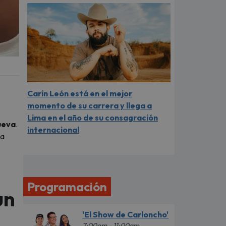
Carín León está en el mejor
momento de su carrera y llega a
Lima en el año de su consagración
ueva
.
internacional
la
Programación
un
'El Show de Carloncho'
7:00am - 11:00am