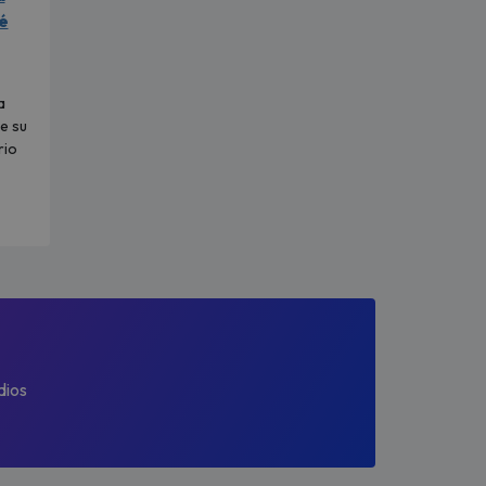
é
a
e su
rio
dios