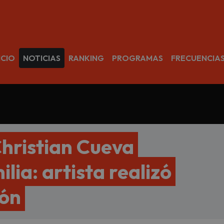
avegación
ICIO
NOTICIAS
RANKING
PROGRAMAS
FRECUENCIA
hristian Cueva
lia: artista realizó
ión