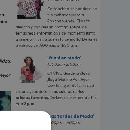
Carlonchito se apodera de
da
tus mañanas junto a
Roxana y Andy. ¡Ellos te
ilia
alegran y conversan contigo sobre los
temas más entretenidos del momento junto
a la mejor música que está de moda! De lunes
a viernes de 7:00 a.m. a 11:00 a.m.
'Giani en Moda'
lidad,
11:00am - 2:00pm
EN VIVO desde la playa:
mejor
¡llega Gianina Portugal!
Con lo mejor de la música
urbana y los datos más caletas de tus
artistas favoritos. De lunes a viernes, de 11 a.
m. a 2 p. m.
'Las tardes de Moda'
2:00pm - 4:00pm