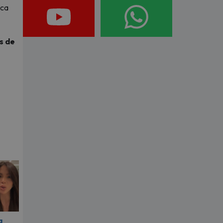
ica
s de
a