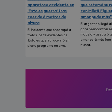
aparatoso accidente en
que retomó su r
‘Esto es guerra’ tras
con Milett Figuer
caer de 8 metros de
amor pudo más"
altura
El argentino llegó a
para reencontrarse
El incidente que preocupó a
modelo y aseguró q
todos los televidentes de
amor está más fuer
'Esto es guerra' ocurrió en
nunca.
pleno programa en vivo.
Des