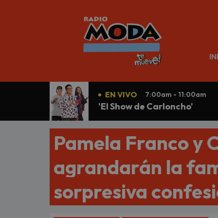
N
IN
EN VIVO
7:00am - 11:00am
'El Show de Carloncho'
Pamela Franco y C
agrandarán la fami
sorpresiva confes