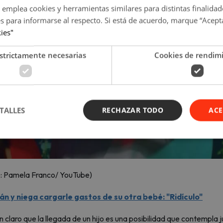
 emplea cookies y herramientas similares para distintas finalidad
es para informarse al respecto. Si está de acuerdo, marque “Acept
kies"
strictamente necesarias
Cookies de rendim
TALLES
RECHAZAR TODO
ACE
: Pamela Franco/ YouTube)
n y niega cargarle gastos de su otra bebé: "Ridículo"
 claro que la llegada de un hijo es una posibilidad que contempla 