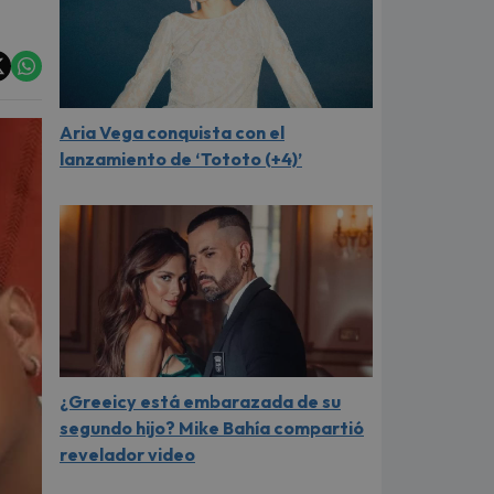
Aria Vega conquista con el
lanzamiento de ‘Tototo (+4)’
¿Greeicy está embarazada de su
segundo hijo? Mike Bahía compartió
revelador video