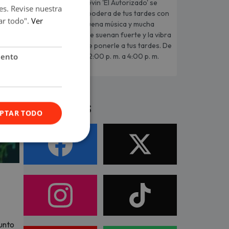
Kevin 'El Autorizado' se
es. Revise nuestra
apodera de tus tardes con
ar todo".
Ver
buena música y mucha
energía. Los hits que suenan fuerte y la vibra
que solo Moda sabe ponerle a tus tardes. De
iento
lunes a viernes, de 2:00 p. m. a 4:00 p. m.
Síguenos
PTAR TODO
junto