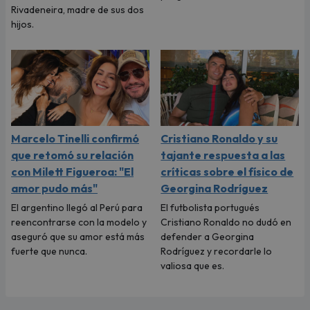
Rivadeneira, madre de sus dos
hijos.
Marcelo Tinelli confirmó
Cristiano Ronaldo y su
que retomó su relación
tajante respuesta a las
con Milett Figueroa: "El
críticas sobre el físico de
amor pudo más"
Georgina Rodríguez
El argentino llegó al Perú para
El futbolista portugués
reencontrarse con la modelo y
Cristiano Ronaldo no dudó en
aseguró que su amor está más
defender a Georgina
fuerte que nunca.
Rodríguez y recordarle lo
valiosa que es.