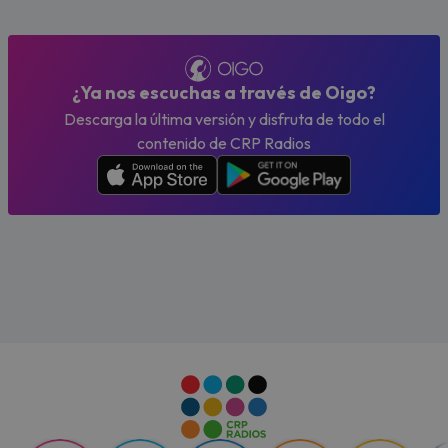
¿Ya nos escuchas a través de Oigo?
Descarga la última versión y disfruta de todo el
contenido de CRP Radios