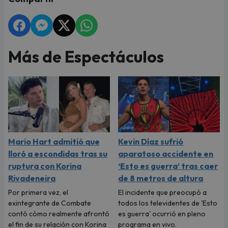
Más de Espectáculos
Mario Hart admitió que
Kevin Díaz sufrió
lloró a escondidas tras su
aparatoso accidente en
ruptura con Korina
‘Esto es guerra’ tras caer
Rivadeneira
de 8 metros de altura
Por primera vez, el
El incidente que preocupó a
exintegrante de Combate
todos los televidentes de 'Esto
contó cómo realmente afrontó
es guerra' ocurrió en pleno
el fin de su relación con Korina
programa en vivo.