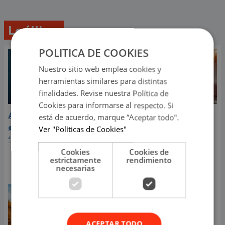
Lo último
POLITICA DE COOKIES
Nuestro sitio web emplea cookies y
herramientas similares para distintas
finalidades. Revise nuestra Política de
Cookies para informarse al respecto. Si
Aria Vega conquista con
¿Greeicy está
está de acuerdo, marque “Aceptar todo".
el lanzamiento de
embarazada de su
Ver "Políticas de Cookies"
‘Tototo (+4)’
segundo hijo? Mike Bahía
compartió revelador
Cookies
Cookies de
estrictamente
rendimiento
video
necesarias
ACEPTAR TODO