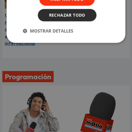
RECHAZAR TODO
Carín León está en el
mejor momento de su
carrera y llega a Lima en
MOSTRAR DETALLES
el año de su consagración
internacional
Programación