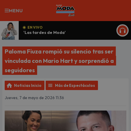
MENU
EN VIVO
'Las tardes de Moda'
ESCU
Paloma Fiuza rompió su silencio tras ser
vinculada con Mario Hart y sorprendió a
seguidores
Noticias Inicio
Más de Espectáculos
Jueves, 7 de mayo de 2026 11:36