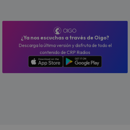
¿Ya nos escuchas a través de Oigo?
Descarga la última versión y disfruta de todo el
contenido de CRP Radios