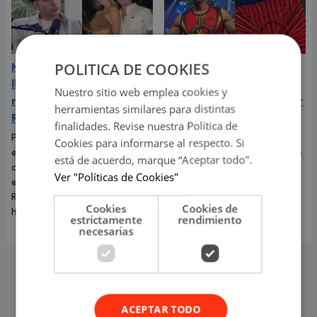
POLITICA DE COOKIES
Mario Hart admitió que
Kevin Díaz sufrió
lloró a escondidas tras su
aparatoso accidente en
Nuestro sitio web emplea cookies y
ruptura con Korina
‘Esto es guerra’ tras caer
herramientas similares para distintas
Rivadeneira
de 8 metros de altura
finalidades. Revise nuestra Política de
Por primera vez, el
El incidente que preocupó a
Cookies para informarse al respecto. Si
exintegrante de Combate
todos los televidentes de 'Esto
está de acuerdo, marque “Aceptar todo".
contó cómo realmente afrontó
es guerra' ocurrió en pleno
Ver "Políticas de Cookies"
el fin de su relación con Korina
programa en vivo.
Rivadeneira, madre de sus dos
Cookies
Cookies de
hijos.
estrictamente
rendimiento
necesarias
ACEPTAR TODO