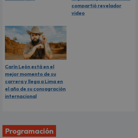
compartió revelador
video
Carín León está en el
mejor momento de su
carrera y llega a Lima en
el año de su consagración
internacional
Programación