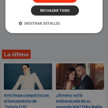
RECHAZAR TODO
MOSTRAR DETALLES
Lo último
Aria Vega conquista con
¿Greeicy está
el lanzamiento de
embarazada de su
‘Tototo (+4)’
segundo hijo? Mike Bahía