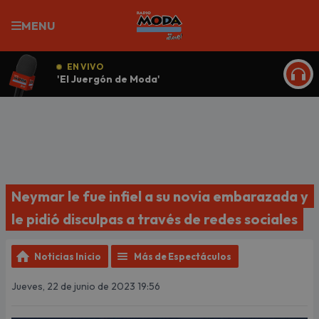
MENU
EN VIVO
'El Juergón de Moda'
ESCU
Neymar le fue infiel a su novia embarazada y
le pidió disculpas a través de redes sociales
Noticias Inicio
Más de Espectáculos
Jueves, 22 de junio de 2023 19:56