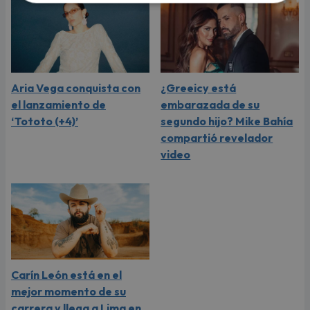
Aria Vega conquista con
¿Greeicy está
el lanzamiento de
embarazada de su
‘Tototo (+4)’
segundo hijo? Mike Bahía
compartió revelador
video
Carín León está en el
mejor momento de su
carrera y llega a Lima en