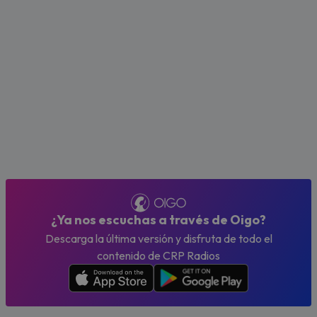
¿Ya nos escuchas a través de Oigo?
Descarga la última versión y disfruta de todo el
contenido de CRP Radios