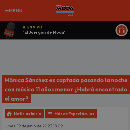
MENU
EN VIVO
'El Juergón de Moda'
ESCU
Mónica Sánchez es captada pasando la noche
con músico 11 años menor ¿Habrá encontrado
el amor?
Noticias Inicio
Más de Espectáculos
Lunes, 19 de junio de 2023 18:02