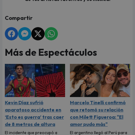
Compartir
Más de Espectáculos
Kevin Díaz sufrió
Marcelo Tinelli confirmó
aparatoso accidente en
que retomó su relación
‘Esto es guerra’ tras caer
con Milett Figueroa: "El
de 8 metros de altura
amor pudo más"
El incidente que preocupó a
El argentino llegó al Perú para