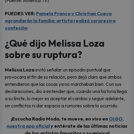
(Fuente: América TV)
PUEDES VER:
Pamela Franco y Christian Cueva
agrandarán la familia: artista realizó sorpresiva
confesión
¿Qué dijo Melissa Loza
sobre su ruptura?
Melissa Loza
evitó señalar un episodio puntual que
provocara el fin de su relación, pero dejó claro que ambos
entendieron que las cosas ya no marchaban bien. Con sus
declaraciones, dio a entender que, cuando una historia llega
a su límite, lo mejor es aceptar el cambio y seguir adelante,
sin conflictos ni dar espacio a rumores sobre lo ocurrido.
¡Escucha Radio Moda, te mueve, en vivo en
OIGO,
nuestra app oficial
y entérate de las últimas noticias
de tus artistas favoritos y su música!