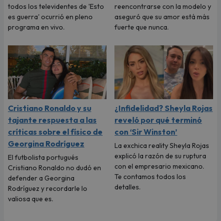
todos los televidentes de 'Esto
reencontrarse con la modelo y
es guerra' ocurrió en pleno
aseguró que su amor está más
programa en vivo.
fuerte que nunca.
Cristiano Ronaldo y su
¿Infidelidad? Sheyla Rojas
tajante respuesta a las
reveló por qué terminó
críticas sobre el físico de
con ‘Sir Winston’
Georgina Rodríguez
La exchica reality Sheyla Rojas
explicó la razón de su ruptura
El futbolista portugués
con el empresario mexicano.
Cristiano Ronaldo no dudó en
Te contamos todos los
defender a Georgina
detalles.
Rodríguez y recordarle lo
valiosa que es.