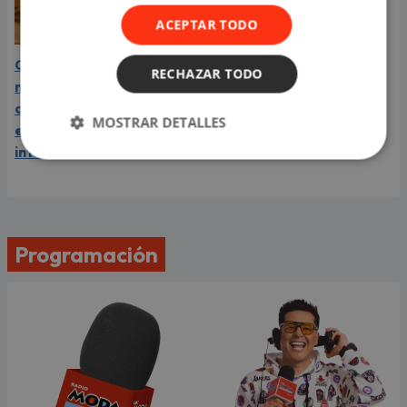
ACEPTAR TODO
Carín León está en el
RECHAZAR TODO
mejor momento de su
carrera y llega a Lima en
MOSTRAR DETALLES
el año de su consagración
internacional
Programación