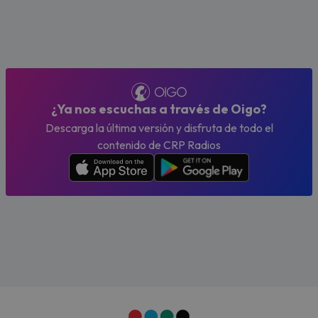
¿Ya nos escuchas a través de Oigo?
Descarga la última versión y disfruta de todo el
contenido de CRP Radios