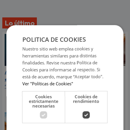
Lo último
POLITICA DE COOKIES
Nuestro sitio web emplea cookies y
herramientas similares para distintas
finalidades. Revise nuestra Política de
Cookies para informarse al respecto. Si
Aria Vega conquista con
¿Greeicy está
está de acuerdo, marque “Aceptar todo".
el lanzamiento de
embarazada de su
Ver "Políticas de Cookies"
‘Tototo (+4)’
segundo hijo? Mike Bahía
compartió revelador
Cookies
Cookies de
video
estrictamente
rendimiento
necesarias