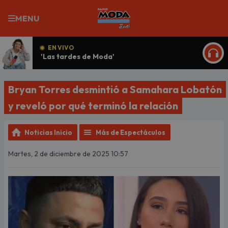
MENU
EN VIVO
'Las tardes de Moda'
ESCU
Bryan Torres desmintió a Samahara Lobatón
y reveló por qué terminó la relación
Noticias Inicio
Más de Espectáculos
Martes, 2 de diciembre de 2025 10:57