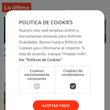
Lo último
POLITICA DE COOKIES
Nuestro sitio web emplea cookies y
herramientas similares para distintas
finalidades. Revise nuestra Política de
Cookies para informarse al respecto. Si
Aria Vega conquista con
¿Greeicy está
está de acuerdo, marque “Aceptar todo".
el lanzamiento de
embarazada de su
Ver "Políticas de Cookies"
‘Tototo (+4)’
segundo hijo? Mike Bahía
compartió revelador
Cookies
Cookies de
video
estrictamente
rendimiento
necesarias
ACEPTAR TODO