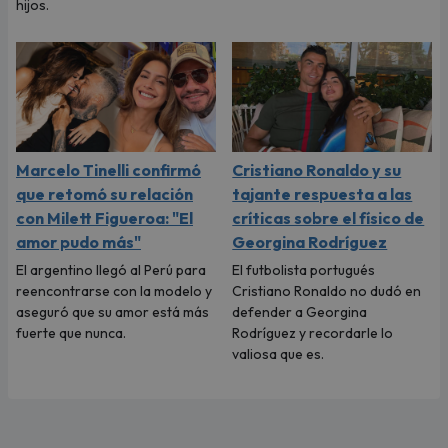
hijos.
Marcelo Tinelli confirmó
Cristiano Ronaldo y su
que retomó su relación
tajante respuesta a las
con Milett Figueroa: "El
críticas sobre el físico de
amor pudo más"
Georgina Rodríguez
El argentino llegó al Perú para
El futbolista portugués
reencontrarse con la modelo y
Cristiano Ronaldo no dudó en
aseguró que su amor está más
defender a Georgina
fuerte que nunca.
Rodríguez y recordarle lo
valiosa que es.