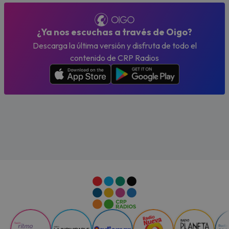
¿Ya nos escuchas a través de Oigo?
Descarga la última versión y disfruta de todo el
contenido de CRP Radios