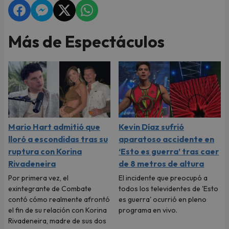
Más de Espectáculos
Mario Hart admitió que
Kevin Díaz sufrió
lloró a escondidas tras su
aparatoso accidente en
ruptura con Korina
‘Esto es guerra’ tras caer
Rivadeneira
de 8 metros de altura
Por primera vez, el
El incidente que preocupó a
exintegrante de Combate
todos los televidentes de 'Esto
contó cómo realmente afrontó
es guerra' ocurrió en pleno
el fin de su relación con Korina
programa en vivo.
Rivadeneira, madre de sus dos