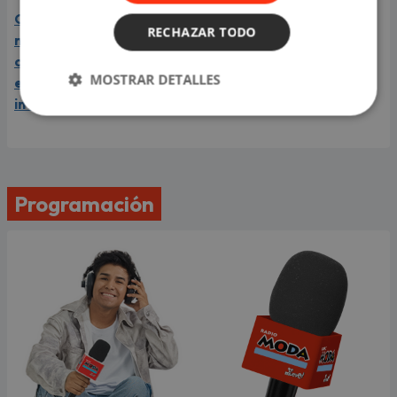
Carín León está en el
RECHAZAR TODO
mejor momento de su
carrera y llega a Lima en
MOSTRAR DETALLES
el año de su consagración
internacional
Programación