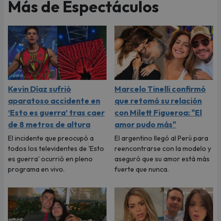
Más de Espectáculos
Kevin Díaz sufrió
Marcelo Tinelli confirmó
aparatoso accidente en
que retomó su relación
‘Esto es guerra’ tras caer
con Milett Figueroa: "El
de 8 metros de altura
amor pudo más"
El incidente que preocupó a
El argentino llegó al Perú para
todos los televidentes de 'Esto
reencontrarse con la modelo y
es guerra' ocurrió en pleno
aseguró que su amor está más
programa en vivo.
fuerte que nunca.