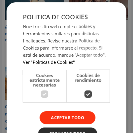
POLITICA DE COOKIES
Nuestro sitio web emplea cookies y
Aria Vega conquista con
¿Greeicy está
herramientas similares para distintas
el lanzamiento de
embarazada de su
finalidades. Revise nuestra Política de
‘Tototo (+4)’
segundo hijo? Mike Bahía
Cookies para informarse al respecto. Si
compartió revelador
está de acuerdo, marque “Aceptar todo".
video
Ver "Políticas de Cookies"
Cookies
Cookies de
estrictamente
rendimiento
necesarias
Carín León está en el
mejor momento de su
ACEPTAR TODO
carrera y llega a Lima en
el año de su consagración