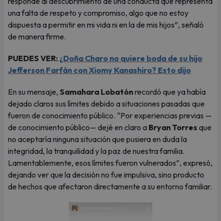
responde al descubrimiento de una conducta que representa
una falta de respeto y compromiso, algo que no estoy
dispuesta a permitir en mi vida ni en la de mis hijos”, señaló
de manera firme.
PUEDES VER:
¿Doña Charo no quiere boda de su hijo
Jefferson Farfán con Xiomy Kanashiro? Esto dijo
En su mensaje,
Samahara Lobatón
recordó que ya había
dejado claros sus límites debido a situaciones pasadas que
fueron de conocimiento público. “Por experiencias previas —
de conocimiento público— dejé en claro a
Bryan Torres
que
no aceptaría ninguna situación que pusiera en duda la
integridad, la tranquilidad y la paz de nuestra familia.
Lamentablemente, esos límites fueron vulnerados”, expresó,
dejando ver que la decisión no fue impulsiva, sino producto
de hechos que afectaron directamente a su entorno familiar.