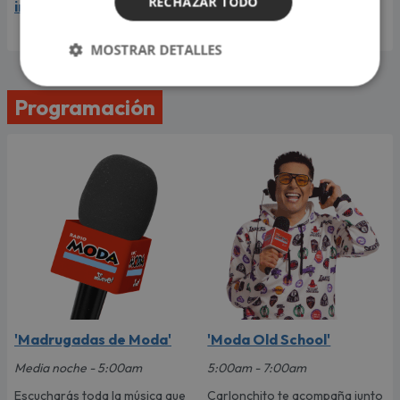
RECHAZAR TODO
internacional
MOSTRAR DETALLES
Programación
'Madrugadas de Moda'
'Moda Old School'
Media noche - 5:00am
5:00am - 7:00am
Escucharás toda la música que
Carlonchito te acompaña junto