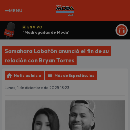
MENU
EN VIVO
'Madrugadas de Moda'
ESCU
Samahara Lobatón anunció el fin de su
relación con Bryan Torres
Noticias Inicio
Más de Espectáculos
Lunes, 1 de diciembre de 2025 18:23