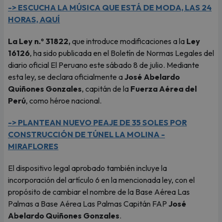
-> ESCUCHA LA MÚSICA QUE ESTÁ DE MODA, LAS 24
HORAS, AQUÍ
La Ley n.º 31822,
que introduce modificaciones a la
Ley
16126
, ha sido publicada en el Boletín de Normas Legales del
diario oficial El Peruano este sábado 8 de julio. Mediante
esta ley, se declara oficialmente a
José Abelardo
Quiñones Gonzales
, capitán de la
Fuerza Aérea del
Perú
, como héroe nacional.
-> PLANTEAN NUEVO PEAJE DE 35 SOLES POR
CONSTRUCCIÓN DE TÚNEL LA MOLINA -
MIRAFLORES
El dispositivo legal aprobado también incluye la
incorporación del artículo 6 en la mencionada ley, con el
propósito de cambiar el nombre de la Base Aérea Las
Palmas a Base Aérea Las Palmas Capitán FAP
José
Abelardo Quiñones Gonzales
.