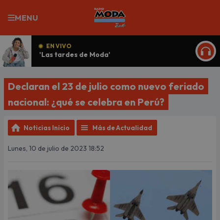
MENU
EN VIVO
'Las tardes de Moda'
ESCU
Declaran el 23 de julio como nuevo feriado
nacional: ¿qué se celebra en Perú?
Noticias Inicio
Más de Actualidad
Lunes, 10 de julio de 2023 18:52