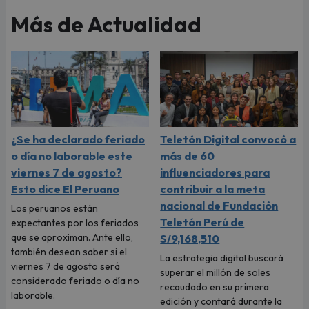
Más de Actualidad
¿Se ha declarado feriado
Teletón Digital convocó a
o día no laborable este
más de 60
viernes 7 de agosto?
influenciadores para
Esto dice El Peruano
contribuir a la meta
nacional de Fundación
Los peruanos están
Teletón Perú de
expectantes por los feriados
que se aproximan. Ante ello,
S/9,168,510
también desean saber si el
La estrategia digital buscará
viernes 7 de agosto será
superar el millón de soles
considerado feriado o día no
recaudado en su primera
laborable.
edición y contará durante la