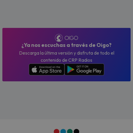
¿Ya nos escuchas a través de Oigo?
Descarga la última versión y disfruta de todo el
contenido de CRP Radios