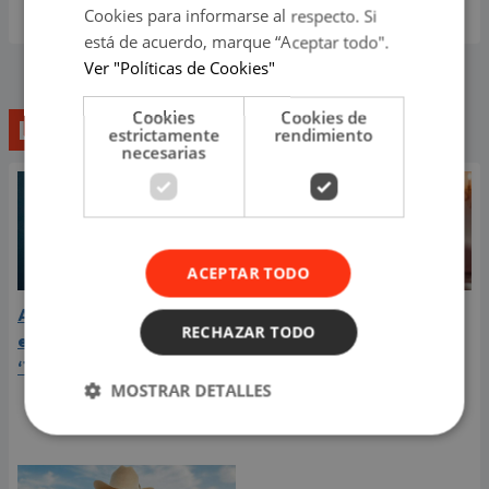
Cookies para informarse al respecto. Si
está de acuerdo, marque “Aceptar todo".
Ver "Políticas de Cookies"
Cookies
Cookies de
Lo último
estrictamente
rendimiento
necesarias
ACEPTAR TODO
Aria Vega conquista con
¿Greeicy está
RECHAZAR TODO
el lanzamiento de
embarazada de su
‘Tototo (+4)’
segundo hijo? Mike Bahía
MOSTRAR DETALLES
compartió revelador
video