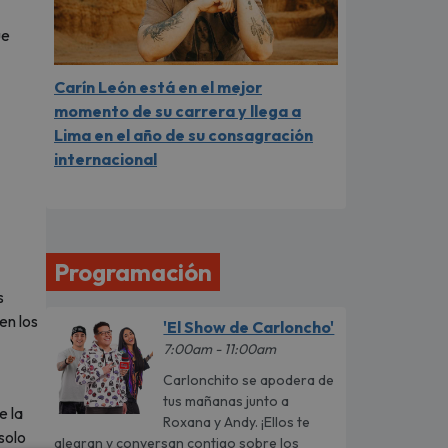
ue
Carín León está en el mejor
momento de su carrera y llega a
Lima en el año de su consagración
internacional
Programación
s
en los
'El Show de Carloncho'
7:00am - 11:00am
Carlonchito se apodera de
tus mañanas junto a
e la
Roxana y Andy. ¡Ellos te
solo
alegran y conversan contigo sobre los