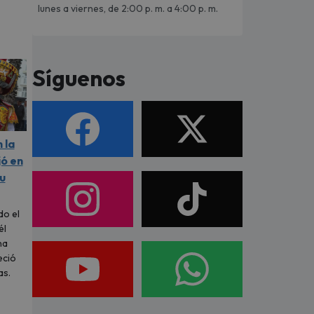
lunes a viernes, de 2:00 p. m. a 4:00 p. m.
Síguenos
 la
jó en
u
do el
él
na
eció
as.