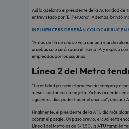
Así lo adelantó el presidente de la Autoridad de 
entrevistado por ‘El Peruano’. Además, brindó más
INFLUENCERS DEBERÁN COLOCAR RUC EN 
“Antes de fin de año se va a dar una marcha blanca
pruebas solo serán para el tramo 1A y explicó có
empleadas por los usuarios.
Línea 2 del Metro ten
“La entidad ya inició el proceso de compra y espe
meses contar con la tarjeta. Ya hay acuerdos en 
siguientes días poder hacer el anuncio”, declaró A
Finalmente, el presidente de la ATU dio más alca
cobrar el pasaje. Un paso previo, el cual está enc
Línea 1 del Metro es de S/ 1.50, la ATU también te