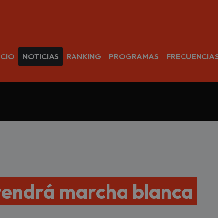
avegación
ICIO
NOTICIAS
RANKING
PROGRAMAS
FRECUENCIA
 tendrá marcha blanca