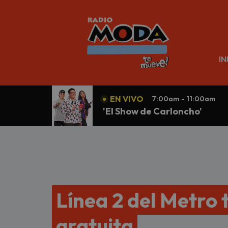
N
IN
EN VIVO
7:00am - 11:00am
'El Show de Carloncho'
Línea 2 del Metro
gratuita