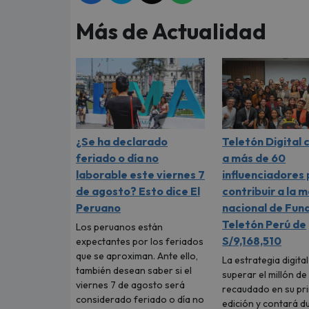
Más de Actualidad
¿Se ha declarado
Teletón Digital
feriado o día no
a más de 60
laborable este viernes 7
influenciadores
de agosto? Esto dice El
contribuir a la 
Peruano
nacional de Fun
Teletón Perú de
Los peruanos están
S/9,168,510
expectantes por los feriados
que se aproximan. Ante ello,
La estrategia digita
también desean saber si el
superar el millón de
viernes 7 de agosto será
recaudado en su pr
considerado feriado o día no
edición y contará d