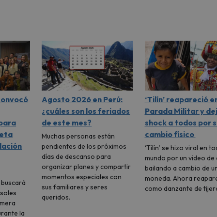
 convocó
Agosto 2026 en Perú:
‘Tilín’ reapareció en
¿cuáles son los feriados
Parada Militar y de
 para
de este mes?
shock a todos por s
meta
cambio físico
Muchas personas están
dación
pendientes de los próximos
‘Tilín’ se hizo viral en to
días de descanso para
mundo por un video de 
organizar planes y compartir
bailando a cambio de u
momentos especiales con
moneda. Ahora reapar
l buscará
sus familiares y seres
como danzante de tijer
 soles
queridos.
imera
urante la