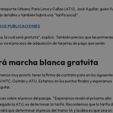
Transporte Urbano Para Lima y Callao (ATU), José Aguilar, quien f
 detalles y también habrá una “tarifa social”.
SUS PUBLICACIONES
, la cual será gratuita”, explicó. También preciso que las primeras
mo va el proceso de adquisición de tarjetas de pago que serán
drá marcha blanca gratuita
ramos muy pronto tener la firma de contrato para en los siguiente
el MTC, Ositrán y ATU. Estamos en los puntos finales y esperamos 
guilar.
nces sobre el precio del pasaje. “Esperamos recién el próximo año
argado la ATU, es determinar la tarifa. Recordemos que la tarifa d
ndrá que determinar el precio del tramo 1A y la idea es que sea un 