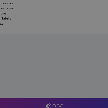
icipación
uras como
talia
 Natalie
zi.