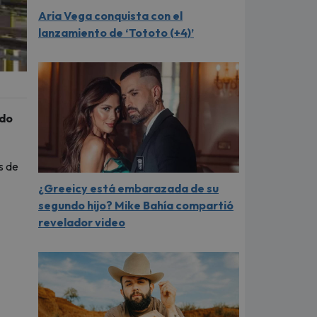
Aria Vega conquista con el
lanzamiento de ‘Tototo (+4)’
ndo
s de
¿Greeicy está embarazada de su
segundo hijo? Mike Bahía compartió
revelador video