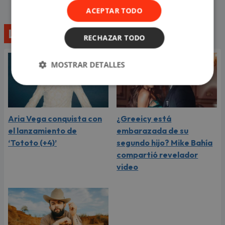
ACEPTAR TODO
Lo último
RECHAZAR TODO
MOSTRAR DETALLES
Aria Vega conquista con
¿Greeicy está
el lanzamiento de
embarazada de su
‘Tototo (+4)’
segundo hijo? Mike Bahía
compartió revelador
video