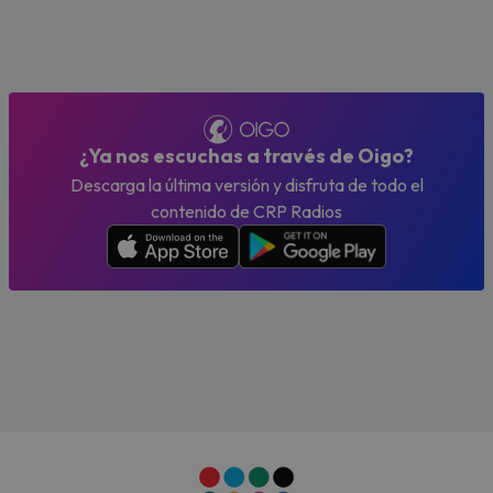
¿Ya nos escuchas a través de Oigo?
Descarga la última versión y disfruta de todo el
contenido de CRP Radios