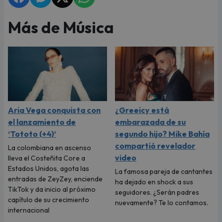
Más de Música
Aria Vega conquista con
¿Greeicy está
el lanzamiento de
embarazada de su
‘Tototo (+4)’
segundo hijo? Mike Bahía
compartió revelador
La colombiana en ascenso
video
lleva el Costeñita Core a
Estados Unidos, agota las
La famosa pareja de cantantes
entradas de ZeyZey, enciende
ha dejado en shock a sus
TikTok y da inicio al próximo
seguidores. ¿Serán padres
capítulo de su crecimiento
nuevamente? Te lo contamos.
internacional