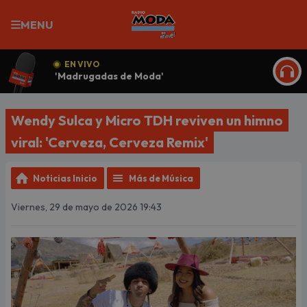
MENU
EN VIVO
'Madrugadas de Moda'
ESCU
Wendy Sulca y Micro TDH reviven un himno
viral: 'Cerveza, Cerveza Remix'
Noticias Inicio
Más de Música
Viernes, 29 de mayo de 2026 19:43