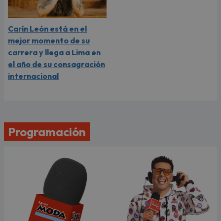
Carín León está en el
mejor momento de su
carrera y llega a Lima en
el año de su consagración
internacional
Programación