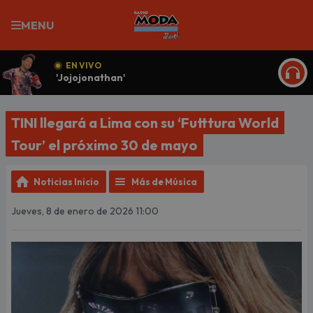
MENU
EN VIVO
'Jojojonathan'
ESCU
TINI llegará a Lima con su ‘Futttura World
Tour’ el próximo 30 de mayo
Noticias Inicio
Más de Música
Jueves, 8 de enero de 2026 11:00