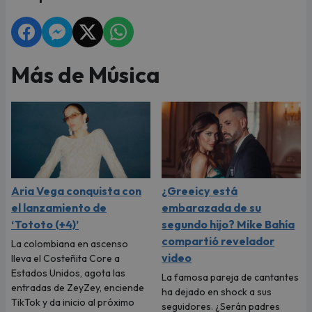
Más de Música
Aria Vega conquista con
¿Greeicy está
el lanzamiento de
embarazada de su
‘Tototo (+4)’
segundo hijo? Mike Bahía
compartió revelador
La colombiana en ascenso
video
lleva el Costeñita Core a
Estados Unidos, agota las
La famosa pareja de cantantes
entradas de ZeyZey, enciende
ha dejado en shock a sus
TikTok y da inicio al próximo
seguidores. ¿Serán padres