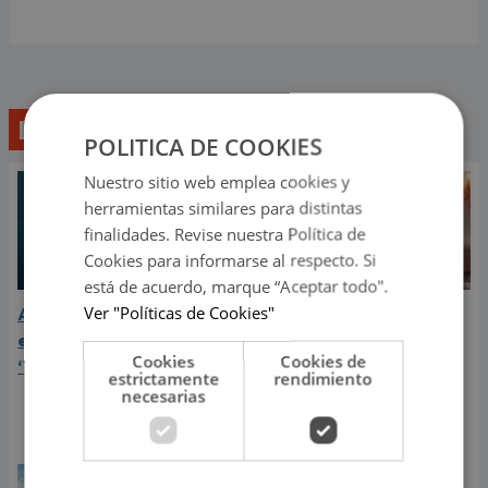
Lo último
POLITICA DE COOKIES
Nuestro sitio web emplea cookies y
herramientas similares para distintas
finalidades. Revise nuestra Política de
Cookies para informarse al respecto. Si
está de acuerdo, marque “Aceptar todo".
Ver "Políticas de Cookies"
Aria Vega conquista con
¿Greeicy está
el lanzamiento de
embarazada de su
Cookies
Cookies de
‘Tototo (+4)’
segundo hijo? Mike Bahía
estrictamente
rendimiento
compartió revelador
necesarias
video