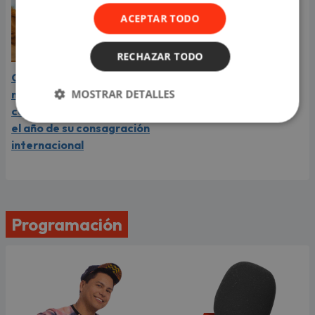
ACEPTAR TODO
RECHAZAR TODO
Carín León está en el
MOSTRAR DETALLES
mejor momento de su
carrera y llega a Lima en
el año de su consagración
internacional
Programación