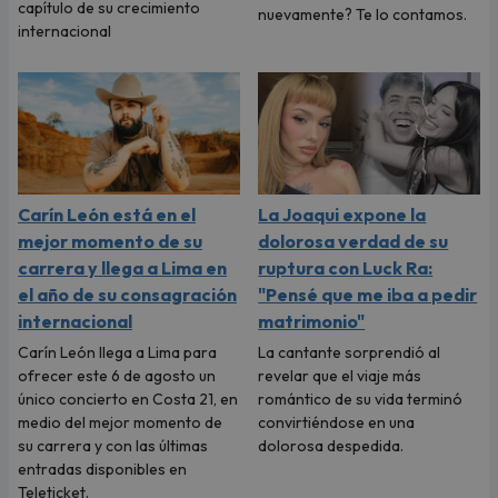
capítulo de su crecimiento
nuevamente? Te lo contamos.
internacional
Carín León está en el
La Joaqui expone la
mejor momento de su
dolorosa verdad de su
carrera y llega a Lima en
ruptura con Luck Ra:
el año de su consagración
"Pensé que me iba a pedir
internacional
matrimonio"
Carín León llega a Lima para
La cantante sorprendió al
ofrecer este 6 de agosto un
revelar que el viaje más
único concierto en Costa 21, en
romántico de su vida terminó
medio del mejor momento de
convirtiéndose en una
su carrera y con las últimas
dolorosa despedida.
entradas disponibles en
Teleticket.