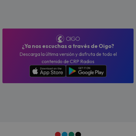
¿Ya nos escuchas a través de Oigo?
Descarga la última versión y disfruta de todo el
contenido de CRP Radios