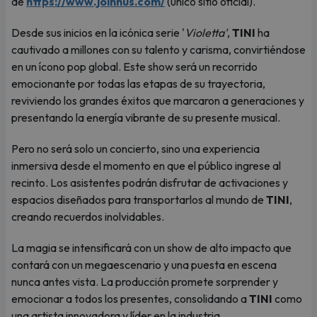
de
https://www.joinnus.com/
(único sitio oficial).
Desde sus inicios en la icónica serie '
Violetta'
,
TINI
ha
cautivado a millones con su talento y carisma, convirtiéndose
en un ícono pop global. Este show será un recorrido
emocionante por todas las etapas de su trayectoria,
reviviendo los grandes éxitos que marcaron a generaciones y
presentando la energía vibrante de su presente musical.
Pero no será solo un concierto, sino una experiencia
inmersiva desde el momento en que el público ingrese al
recinto. Los asistentes podrán disfrutar de activaciones y
espacios diseñados para transportarlos al mundo de
TINI
,
creando recuerdos inolvidables.
La magia se intensificará con un show de alto impacto que
contará con un megaescenario y una puesta en escena
nunca antes vista. La producción promete sorprender y
emocionar a todos los presentes, consolidando a
TINI
como
una artista innovadora y líder en la industria.