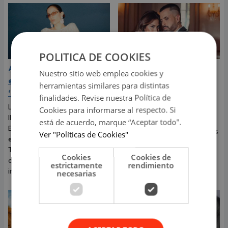
POLITICA DE COOKIES
Aria Vega conquista con
¿Greeicy está
Nuestro sitio web emplea cookies y
el lanzamiento de
embarazada de su
herramientas similares para distintas
‘Tototo (+4)’
segundo hijo? Mike Bahía
finalidades. Revise nuestra Política de
compartió revelador
La colombiana en ascenso
Cookies para informarse al respecto. Si
video
lleva el Costeñita Core a
está de acuerdo, marque “Aceptar todo".
Estados Unidos, agota las
La famosa pareja de cantantes
Ver "Políticas de Cookies"
entradas de ZeyZey, enciende
ha dejado en shock a sus
TikTok y da inicio al próximo
seguidores. ¿Serán padres
Cookies
Cookies de
capítulo de su crecimiento
nuevamente? Te lo contamos.
estrictamente
rendimiento
internacional
necesarias