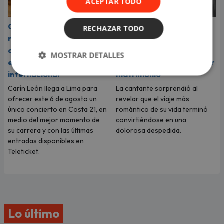
ACEPTAR TODO
Carín León está en el
La Joaqui expone la
RECHAZAR TODO
mejor momento de su
dolorosa verdad de su
carrera y llega a Lima en
ruptura con Luck Ra:
MOSTRAR DETALLES
el año de su consagración
"Pensé que me iba a pedir
internacional
matrimonio"
Carín León llega a Lima para
La cantante sorprendió al
ofrecer este 6 de agosto un
revelar que el viaje más
único concierto en Costa 21, en
romántico de su vida terminó
medio del mejor momento de
convirtiéndose en una
su carrera y con las últimas
dolorosa despedida.
entradas disponibles en
Teleticket.
Lo último