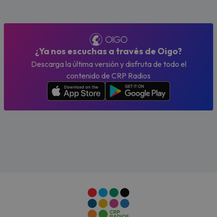
¿Ya nos escuchas a través de Oigo?
Descarga la última versión y disfruta de todo el
contenido de CRP Radios