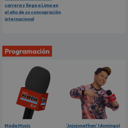
carrera y llega a Lima en
el año de su consagración
internacional
Programación
Moda Music
'Jojojonathan' (domingo)