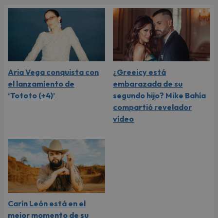
Aria Vega conquista con
¿Greeicy está
el lanzamiento de
embarazada de su
‘Tototo (+4)’
segundo hijo? Mike Bahía
compartió revelador
video
Carín León está en el
mejor momento de su