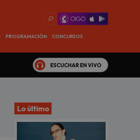
Oigo Radio App
Available on iOS
Available on Goog
S
PROGRAMACIÓN
CONCURSOS
ESCUCHAR EN VIVO
Lo último