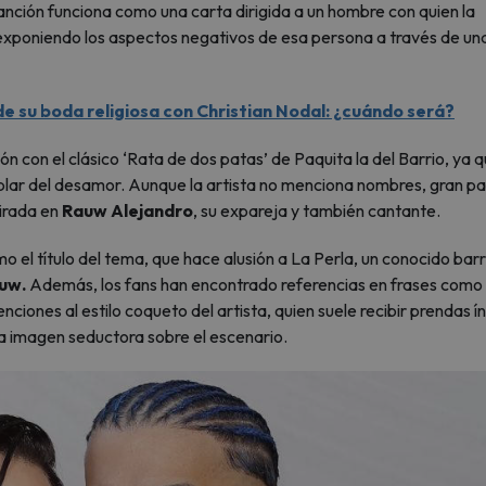
nción funciona como una carta dirigida a un hombre con quien la
 exponiendo los aspectos negativos de esa persona a través de un
e su boda religiosa con Christian Nodal: ¿cuándo será?
n con el clásico ‘Rata de dos patas’ de Paquita la del Barrio, ya 
hablar del desamor. Aunque la artista no menciona nombres, gran p
pirada en
Rauw Alejandro
, su expareja y también cantante.
o el título del tema, que hace alusión a La Perla, un conocido barr
uw.
Además, los fans han encontrado referencias en frases como
ciones al estilo coqueto del artista, quien suele recibir prendas í
na imagen seductora sobre el escenario.