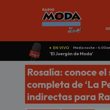
N
IN
EN VIVO
Media noche - 4:00a
'El Juergón de Moda'
Rosalía: conoce el 
completa de ‘La Pe
indirectas para R