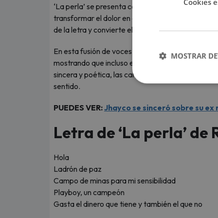
Cookies e
‘La perla’ se presenta como una verdadera catar
transformar el dolor en arte. La colaboración apor
de la letra y convierte el reproche en una espec
En esta fusión de voces y sentimientos,
Rosalía 
MOSTRAR DE
mostrando que incluso en medio de la tristeza si
sincera y poética, las cantantes demuestran que e
sentido.
PUEDES VER:
Jhayco se sinceró sobre su ex r
Letra de ‘La perla’ de 
Hola
Ladrón de paz
Campo de minas para mi sensibilidad
Playboy, un campeón
Gasta el dinero que tiene y también el que no