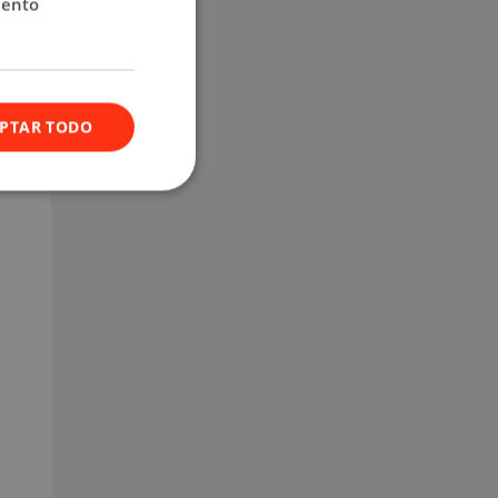
iento
logra
 drama
onal,
PTAR TODO
ción
an