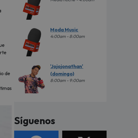
a
Moda Music
4:00am - 8:00am
que
arte
'Jojojonathan'
io de
(domingo)
8:00am - 9:00am
ntimas
Síguenos