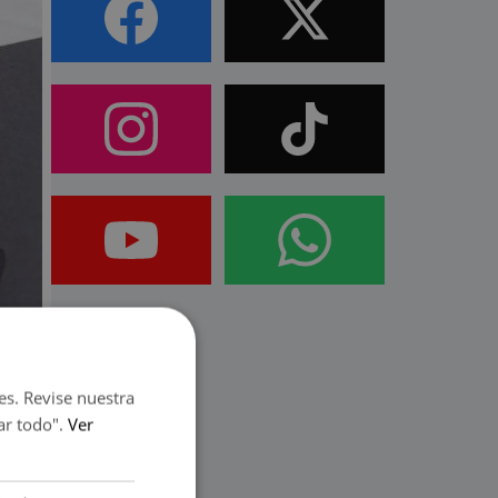
es. Revise nuestra
ar todo".
Ver