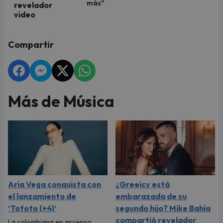
más"
revelador
video
Compartir
Más de Música
Aria Vega conquista con
¿Greeicy está
el lanzamiento de
embarazada de su
‘Tototo (+4)’
segundo hijo? Mike Bahía
compartió revelador
La colombiana en ascenso