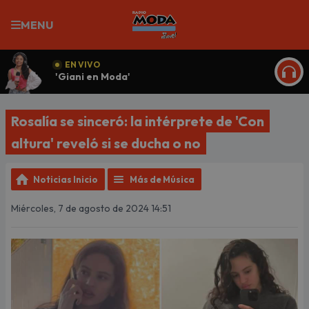
MENU
EN VIVO
'Giani en Moda'
ESCU
Rosalía se sinceró: la intérprete de 'Con
altura' reveló si se ducha o no
Noticias Inicio
Más de Música
Miércoles, 7 de agosto de 2024 14:51