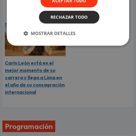
ACEPTAR TODO
compartió revelador
video
RECHAZAR TODO
MOSTRAR DETALLES
Carín León está en el
mejor momento de su
carrera y llega a Lima en
el año de su consagración
internacional
Programación