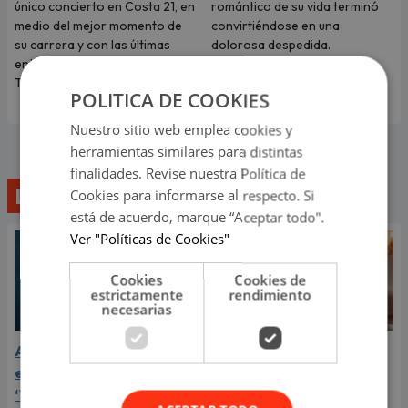
único concierto en Costa 21, en
romántico de su vida terminó
medio del mejor momento de
convirtiéndose en una
su carrera y con las últimas
dolorosa despedida.
entradas disponibles en
Teleticket.
POLITICA DE COOKIES
Nuestro sitio web emplea cookies y
herramientas similares para distintas
finalidades. Revise nuestra Política de
Lo último
Cookies para informarse al respecto. Si
está de acuerdo, marque “Aceptar todo".
Ver "Políticas de Cookies"
Cookies
Cookies de
estrictamente
rendimiento
necesarias
Aria Vega conquista con
¿Greeicy está
el lanzamiento de
embarazada de su
‘Tototo (+4)’
segundo hijo? Mike Bahía