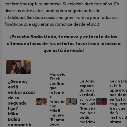
confirmó su ruptura amorosa. Su relación duró tres años. En
diversas entrevistas, ambos han negado actos de
infidelidad. Sin duda causó una gran tristeza para todos sus
fanáticos que siguieron su romance desde el 2021.
¡Escucha Radio Moda, te mueve y entérate de las
últimas noticias de tus artistas favoritos y la música
que está de moda!
Marcelo
Tinelli
La Joaqui
Kevin Dí
¿Greeicy
confirmó
expone la
sufrió
está
que
dolorosa
aparato
embarazada
retomó
verdad de
acciden
su
de su
su ruptura
en ‘Esto
relación
segundo
con Luck Ra:
es guerr
con
hijo?
"Pensé que
tras cae
Milett
me iba a
de 8
Mike
Figueroa:
pedir
metros 
Bahía
"El amor
matrimonio"
altura
pudo
compartió