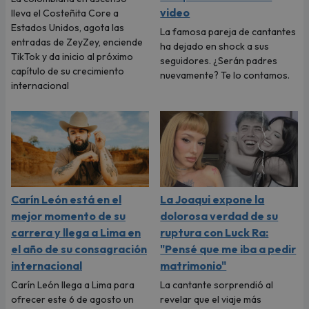
video
lleva el Costeñita Core a
Estados Unidos, agota las
La famosa pareja de cantantes
entradas de ZeyZey, enciende
ha dejado en shock a sus
TikTok y da inicio al próximo
seguidores. ¿Serán padres
capítulo de su crecimiento
nuevamente? Te lo contamos.
internacional
Carín León está en el
La Joaqui expone la
mejor momento de su
dolorosa verdad de su
carrera y llega a Lima en
ruptura con Luck Ra:
el año de su consagración
"Pensé que me iba a pedir
internacional
matrimonio"
Carín León llega a Lima para
La cantante sorprendió al
ofrecer este 6 de agosto un
revelar que el viaje más