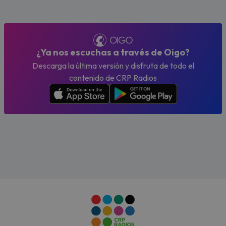
¿Ya nos escuchas a través de Oigo?
Descarga la última versión y disfruta de todo el
contenido de CRP Radios