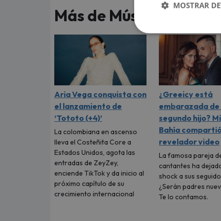
MOSTRAR DE
Más de Música
Aria Vega conquista con
¿Greeicy está
el lanzamiento de
embarazada de 
‘Tototo (+4)’
segundo hijo? M
Bahía comparti
La colombiana en ascenso
revelador video
lleva el Costeñita Core a
Estados Unidos, agota las
La famosa pareja d
entradas de ZeyZey,
cantantes ha dejad
enciende TikTok y da inicio al
shock a sus seguido
próximo capítulo de su
¿Serán padres nue
crecimiento internacional
Te lo contamos.