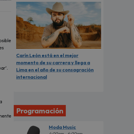
osible
es
Carín León está en el mejor
momento de su carrera y llega a
ar’.
Lima en el año de su consagración
internacional
 a
Programación
amente
Moda Music
4:00am - 6:00am