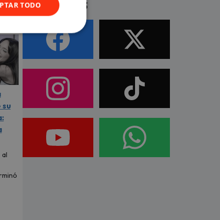
Síguenos
PTAR TODO
a
 su
:
a
 al
erminó