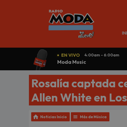
N
IN
EN VIVO
4:00am - 6:00am
Moda Music
Rosalía captada c
Allen White en Lo
Noticias Inicio
Más de Música