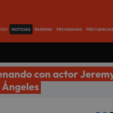
avegación
ICIO
NOTICIAS
RANKING
PROGRAMAS
FRECUENCIA
enando con actor Jerem
s Ángeles