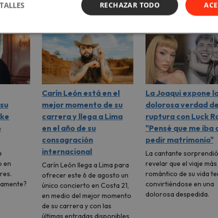
TALLES
RECHAZAR TODO
ACE
Carín León está en el
La Joaqui expone l
su
mejor momento de su
dolorosa verdad de
ike
carrera y llega a Lima
ruptura con Luck Ra
ó
en el año de su
"Pensé que me iba 
consagración
pedir matrimonio"
internacional
e
La cantante sorprendió
o en
revelar que el viaje más
Carín León llega a Lima para
res.
romántico de su vida t
ofrecer este 6 de agosto un
vamente?
convirtiéndose en una
único concierto en Costa 21,
dolorosa despedida.
en medio del mejor momento
de su carrera y con las
últimas entradas disponibles