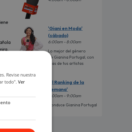
tiene
'Giani en Moda'
(sábado)
6:00am - 8:00am
pañola
mira.
Lo mejor del género
urbano al mando de Gianina Portugal, con
los datos más caletas de tus artistas
favoritos.
es. Revise nuestra
ar todo".
Ver
'El Ranking de la
a que
Semana'
8:00am - 9:00am
iento
Conduce Gianina Portugal