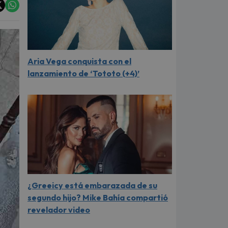
Aria Vega conquista con el
lanzamiento de ‘Tototo (+4)’
¿Greeicy está embarazada de su
segundo hijo? Mike Bahía compartió
revelador video