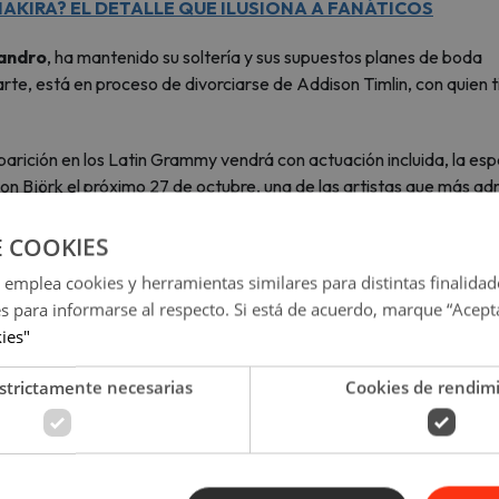
AKIRA? EL DETALLE QUE ILUSIONA A FANÁTICOS
andro
, ha mantenido su soltería y sus supuestos planes de boda
arte, está en proceso de divorciarse de Addison Timlin, con quien 
aparición en los Latin Grammy vendrá con actuación incluida, la es
n Björk el próximo 27 de octubre, una de las artistas que más ad
ntos y de haberse comprometido,
Rosalía
y
Rauw Alejandro
E COOKIES
 el mundo al anunciar que ya no estaban juntos.
 emplea cookies y herramientas similares para distintas finalidad
es para informarse al respecto. Si está de acuerdo, marque “Acept
 las últimas noticias de tus artistas favoritos y la músic
kies"
está de moda!
strictamente necesarias
Cookies de rendim