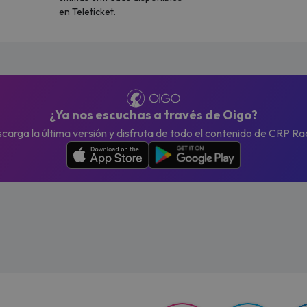
en Teleticket.
¿Ya nos escuchas a través de Oigo?
carga la última versión y disfruta de todo el contenido de CRP Ra