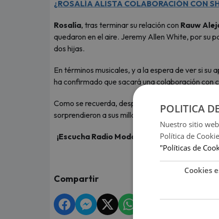
¿ROSALÍA ALISTA COLABORACIÓN CON SH
Rosalía
, tras terminar su relación con
Rauw Alej
quedaron en el aire. Jeremy Allen White, por su p
dos hijas.
En términos musicales, y a la espera de ver si su 
ha confirmado que sacará una colaboración con co
Como se recuerda, después de casi tres años ju
POLITICA D
sorprendieron a sus millones de fanáticos en todo
Nuestro sitio web
Política de Cooki
¡Escucha Radio Moda, te mueve y entérate de
"Políticas de Coo
Cookies e
Compartir