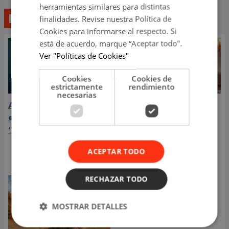
herramientas similares para distintas
Lo último
finalidades. Revise nuestra Política de
Cookies para informarse al respecto. Si
está de acuerdo, marque “Aceptar todo".
Ver "Políticas de Cookies"
Cookies
Cookies de
estrictamente
rendimiento
necesarias
Aria Vega conquista con
¿Greeicy está
el lanzamiento de
embarazada de su
‘Tototo (+4)’
segundo hijo? Mike Bahía
compartió revelador
ACEPTAR TODO
video
RECHAZAR TODO
MOSTRAR DETALLES