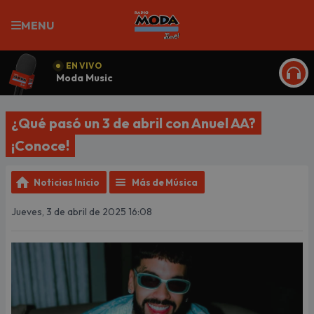
MENU
EN VIVO
Moda Music
ESCU
¿Qué pasó un 3 de abril con Anuel AA?
¡Conoce!
Noticias Inicio
Más de Música
Jueves, 3 de abril de 2025 16:08