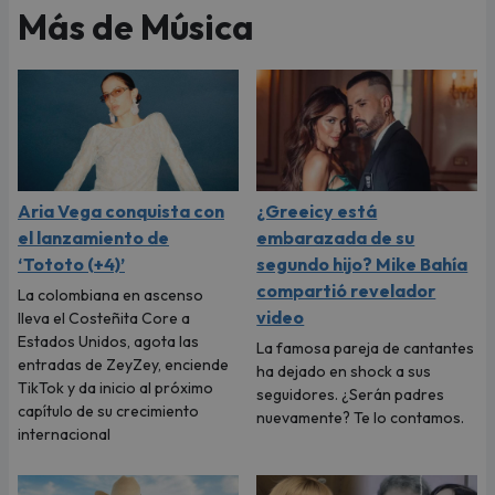
Más de Música
Aria Vega conquista con
¿Greeicy está
el lanzamiento de
embarazada de su
‘Tototo (+4)’
segundo hijo? Mike Bahía
compartió revelador
La colombiana en ascenso
video
lleva el Costeñita Core a
Estados Unidos, agota las
La famosa pareja de cantantes
entradas de ZeyZey, enciende
ha dejado en shock a sus
TikTok y da inicio al próximo
seguidores. ¿Serán padres
capítulo de su crecimiento
nuevamente? Te lo contamos.
internacional