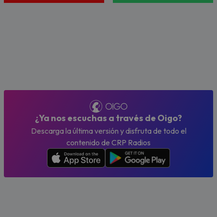
¿Ya nos escuchas a través de Oigo?
Descarga la última versión y disfruta de todo el
contenido de CRP Radios