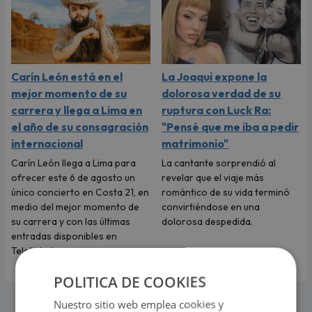
Carín León está en el
La Joaqui expone la
mejor momento de su
dolorosa verdad de su
carrera y llega a Lima en
ruptura con Luck Ra:
el año de su consagración
"Pensé que me iba a pedir
internacional
matrimonio"
Carín León llega a Lima para
La cantante sorprendió al
ofrecer este 6 de agosto un
revelar que el viaje más
único concierto en Costa 21, en
romántico de su vida terminó
medio del mejor momento de
convirtiéndose en una
su carrera y con las últimas
dolorosa despedida.
entradas disponibles en
Teleticket.
POLITICA DE COOKIES
Nuestro sitio web emplea cookies y