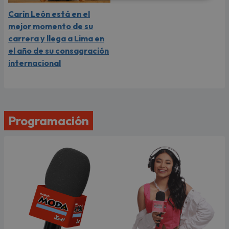
Carín León está en el
mejor momento de su
carrera y llega a Lima en
el año de su consagración
internacional
Programación