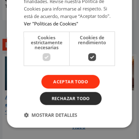
finalidades. Revise nuestra Política de
Teleticket.
Cookies para informarse al respecto. Si
está de acuerdo, marque “Aceptar todo".
Ver "Políticas de Cookies"
Cookies
Cookies de
estrictamente
rendimiento
Lo último
necesarias
ACEPTAR TODO
Aria Vega conquista con
¿Greeicy está
RECHAZAR TODO
el lanzamiento de
embarazada de su
‘Tototo (+4)’
segundo hijo? Mike Bahía
MOSTRAR DETALLES
compartió revelador
video