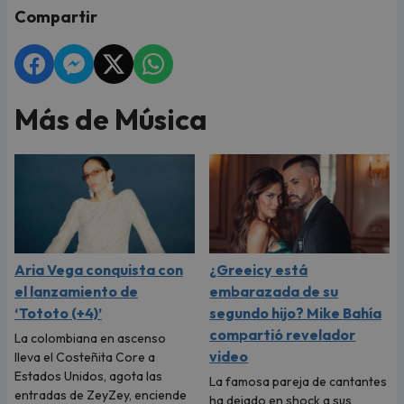
Compartir
Más de Música
Aria Vega conquista con
¿Greeicy está
el lanzamiento de
embarazada de su
‘Tototo (+4)’
segundo hijo? Mike Bahía
compartió revelador
La colombiana en ascenso
video
lleva el Costeñita Core a
Estados Unidos, agota las
La famosa pareja de cantantes
entradas de ZeyZey, enciende
ha dejado en shock a sus