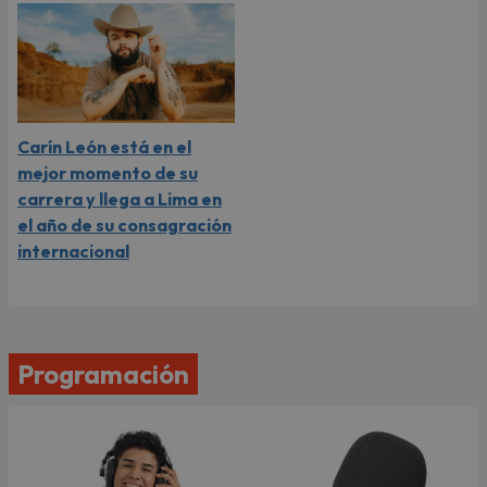
Carín León está en el
mejor momento de su
carrera y llega a Lima en
el año de su consagración
internacional
Programación