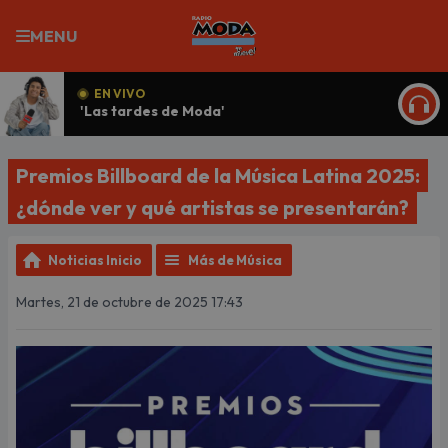
MENU
EN VIVO
'Las tardes de Moda'
ESCU
Premios Billboard de la Música Latina 2025:
¿dónde ver y qué artistas se presentarán?
Noticias Inicio
Más de Música
Martes, 21 de octubre de 2025 17:43