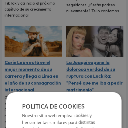
TikTok y da inicio al próximo
seguidores. ¿Serán padres
capítulo de su crecimiento
nuevamente? Te lo contamos.
internacional
Carín León está en el
La Joaqui expone la
mejor momento de su
dolorosa verdad de su
carrera y llega a Lima en
ruptura con Luck Ra:
el año de su consagración
"Pensé que me iba a pedir
internacional
matrimonio"
Carín León llega a Lima para
La cantante sorprendió al
ofrecer este 6 de agosto un
revelar que el viaje más
POLITICA DE COOKIES
único concierto en Costa 21, en
romántico de su vida terminó
Nuestro sitio web emplea cookies y
medio del mejor momento de
convirtiéndose en una
su carrera y con las últimas
dolorosa despedida.
herramientas similares para distintas
entradas disponibles en