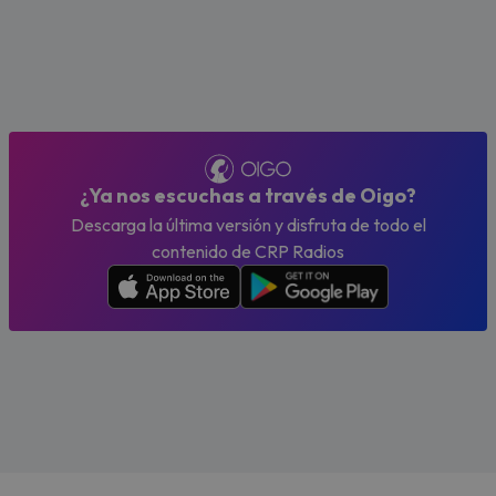
¿Ya nos escuchas a través de Oigo?
Descarga la última versión y disfruta de todo el
contenido de CRP Radios