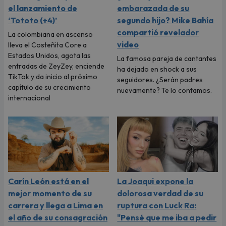
el lanzamiento de
embarazada de su
‘Tototo (+4)’
segundo hijo? Mike Bahía
compartió revelador
La colombiana en ascenso
video
lleva el Costeñita Core a
Estados Unidos, agota las
La famosa pareja de cantantes
entradas de ZeyZey, enciende
ha dejado en shock a sus
TikTok y da inicio al próximo
seguidores. ¿Serán padres
capítulo de su crecimiento
nuevamente? Te lo contamos.
internacional
Carín León está en el
La Joaqui expone la
mejor momento de su
dolorosa verdad de su
carrera y llega a Lima en
ruptura con Luck Ra:
el año de su consagración
"Pensé que me iba a pedir