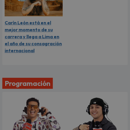
Carín León está en el
mejor momento de su
carrera y llega a Lima en
el año de su consagración
internacional
Programación