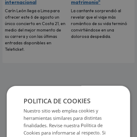
internacional
matrimonio"
Carín León llega a Lima para
La cantante sorprendió al
ofrecer este 6 de agosto un
revelar que el viaje más
único concierto en Costa 21, en
romántico de su vida terminó
medio del mejor momento de
convirtiéndose en una
su carrera y con las últimas
dolorosa despedida.
entradas disponibles en
Teleticket.
POLITICA DE COOKIES
Nuestro sitio web emplea cookies y
herramientas similares para distintas
finalidades. Revise nuestra Política de
Cookies para informarse al respecto. Si