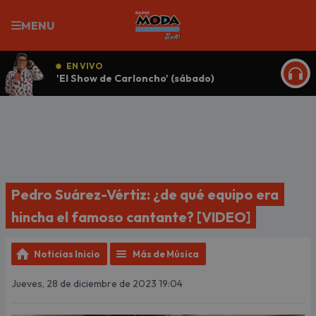
MENU
EN VIVO
'El Show de Carloncho' (sábado)
ESCU
Pedro Suárez-Vértiz: ¿de qué equipo era
hincha el famoso cantante? [VIDEO]
Noticias Inicio
Más de Música
Jueves, 28 de diciembre de 2023 19:04