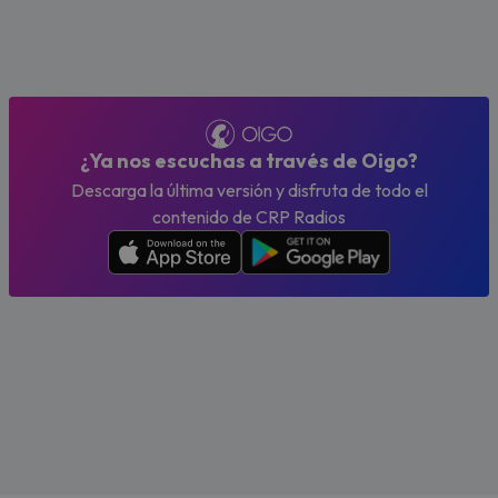
¿Ya nos escuchas a través de Oigo?
Descarga la última versión y disfruta de todo el
contenido de CRP Radios