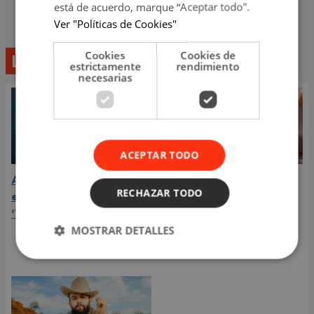
está de acuerdo, marque “Aceptar todo".
Ver "Políticas de Cookies"
Cookies
Cookies de
Lo último
estrictamente
rendimiento
necesarias
ACEPTAR TODO
Aria Vega conquista con
¿Greeicy está
RECHAZAR TODO
el lanzamiento de
embarazada de su
‘Tototo (+4)’
segundo hijo? Mike Bahía
MOSTRAR DETALLES
compartió revelador
video