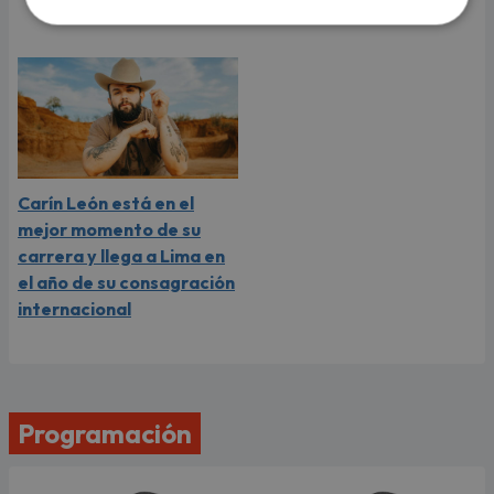
video
Carín León está en el
mejor momento de su
carrera y llega a Lima en
el año de su consagración
internacional
Programación