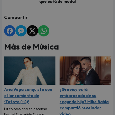
que está de moda!
Compartir
Más de Música
Aria Vega conquista con
¿Greeicy está
el lanzamiento de
embarazada de su
‘Tototo (+4)’
segundo hijo? Mike Bahía
compartió revelador
La colombiana en ascenso
video
lleva el Costeñita Core a