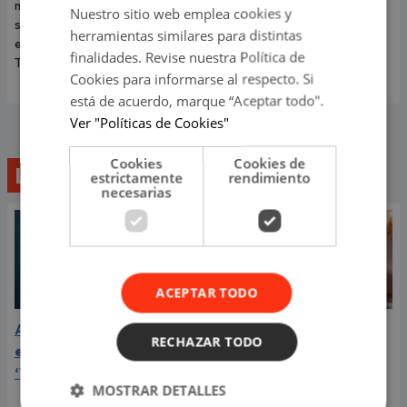
medio del mejor momento de
convirtiéndose en una
Nuestro sitio web emplea cookies y
su carrera y con las últimas
dolorosa despedida.
herramientas similares para distintas
entradas disponibles en
finalidades. Revise nuestra Política de
Teleticket.
Cookies para informarse al respecto. Si
está de acuerdo, marque “Aceptar todo".
Ver "Políticas de Cookies"
Cookies
Cookies de
Lo último
estrictamente
rendimiento
necesarias
ACEPTAR TODO
Aria Vega conquista con
¿Greeicy está
RECHAZAR TODO
el lanzamiento de
embarazada de su
‘Tototo (+4)’
segundo hijo? Mike Bahía
MOSTRAR DETALLES
compartió revelador