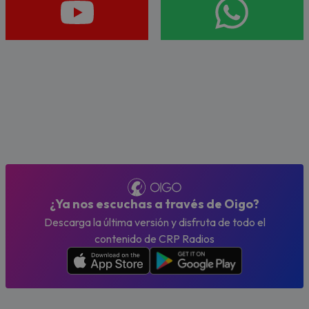
¿Ya nos escuchas a través de Oigo?
Descarga la última versión y disfruta de todo el
contenido de CRP Radios