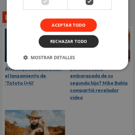
Lo último
ACEPTAR TODO
RECHAZAR TODO
MOSTRAR DETALLES
Aria Vega conquista con
¿Greeicy está
el lanzamiento de
embarazada de su
‘Tototo (+4)’
segundo hijo? Mike Bahía
compartió revelador
video