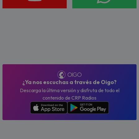
¿Ya nos escuchas a través de Oigo?
Descarga la última versión y disfruta de todo el
contenido de CRP Radios