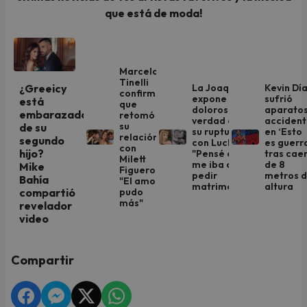
que está de moda!
Marcelo
Tinelli
La Joaqui
Kevin Dí
¿Greeicy
confirmó
expone la
sufrió
está
que
dolorosa
aparato
embarazada
retomó
verdad de
acciden
su
de su
su ruptura
en ‘Esto
relación
segundo
con Luck Ra:
es guerr
con
hijo?
"Pensé que
tras cae
Milett
me iba a
de 8
Mike
Figueroa:
pedir
metros 
Bahía
"El amor
matrimonio"
altura
pudo
compartió
más"
revelador
video
Compartir