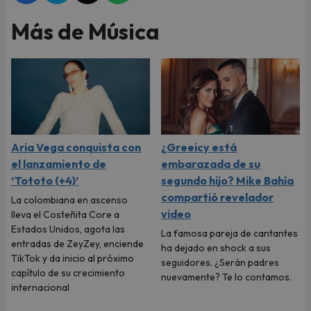
Más de Música
Aria Vega conquista con
¿Greeicy está
el lanzamiento de
embarazada de su
‘Tototo (+4)’
segundo hijo? Mike Bahía
compartió revelador
La colombiana en ascenso
video
lleva el Costeñita Core a
Estados Unidos, agota las
La famosa pareja de cantantes
entradas de ZeyZey, enciende
ha dejado en shock a sus
TikTok y da inicio al próximo
seguidores. ¿Serán padres
capítulo de su crecimiento
nuevamente? Te lo contamos.
internacional