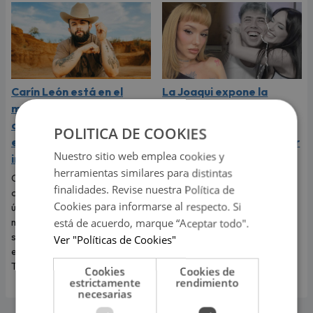
Carín León está en el
La Joaqui expone la
mejor momento de su
dolorosa verdad de su
carrera y llega a Lima en
ruptura con Luck Ra:
POLITICA DE COOKIES
el año de su consagración
"Pensé que me iba a pedir
Nuestro sitio web emplea cookies y
internacional
matrimonio"
herramientas similares para distintas
Carín León llega a Lima para
La cantante sorprendió al
finalidades. Revise nuestra Política de
ofrecer este 6 de agosto un
revelar que el viaje más
Cookies para informarse al respecto. Si
único concierto en Costa 21, en
romántico de su vida terminó
está de acuerdo, marque “Aceptar todo".
medio del mejor momento de
convirtiéndose en una
su carrera y con las últimas
dolorosa despedida.
Ver "Políticas de Cookies"
entradas disponibles en
Teleticket.
Cookies
Cookies de
estrictamente
rendimiento
necesarias