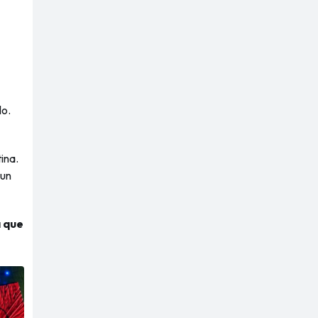
lo.
ina.
 un
a que