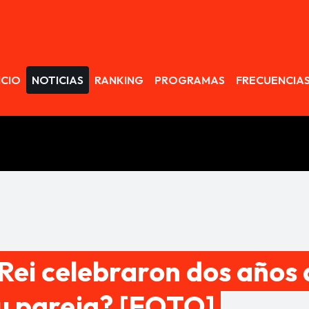
avegación
ICIO
NOTICIAS
RANKING
PROGRAMAS
FRECUENCIA
Rei celebraron dos años 
su pareja? [FOTO]