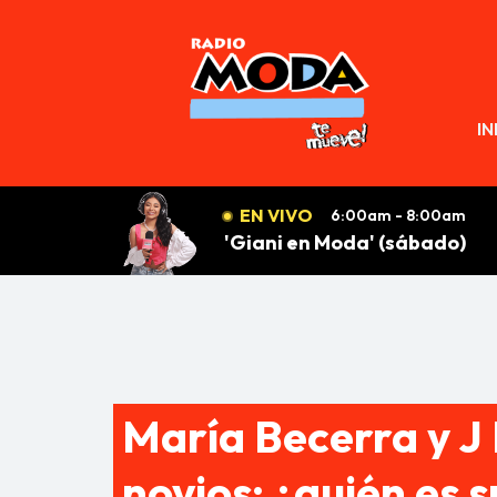
N
IN
EN VIVO
6:00am - 8:00am
'Giani en Moda' (sábado)
María Becerra y J 
novios: ¿quién es 