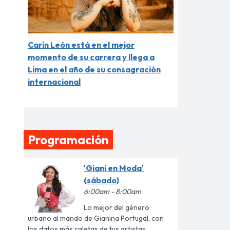
Carín León está en el mejor
momento de su carrera y llega a
Lima en el año de su consagración
internacional
Programación
'Giani en Moda'
(sábado)
6:00am - 8:00am
Lo mejor del género
urbano al mando de Gianina Portugal, con
los datos más caletas de tus artistas