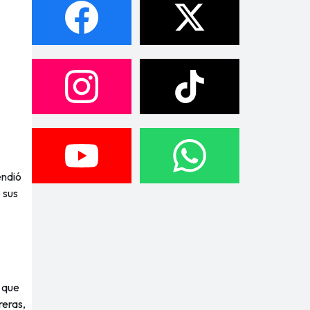
endió
 sus
 que
reras,