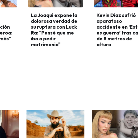
La Joaqui expone la
Kevin Díaz sufrió
dolorosa verdad de
aparatoso
ción
su ruptura con Luck
accidente en ‘Es
ueroa:
Ra: "Pensé que me
es guerra’ tras c
 más"
iba a pedir
de 8 metros de
matrimonio"
altura