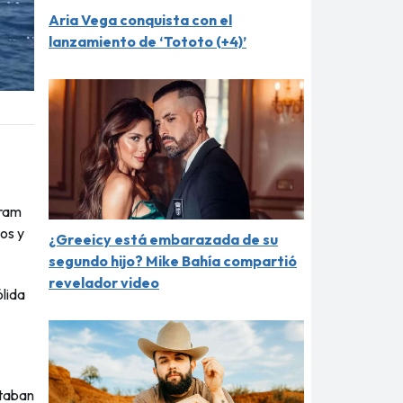
Aria Vega conquista con el
lanzamiento de ‘Tototo (+4)’
gram
os y
¿Greeicy está embarazada de su
segundo hijo? Mike Bahía compartió
revelador video
ólida
staban