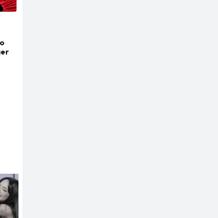
to
aer