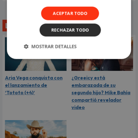
ACEPTAR TODO
Lo último
RECHAZAR TODO
MOSTRAR DETALLES
Aria Vega conquista con
¿Greeicy está
el lanzamiento de
embarazada de su
‘Tototo (+4)’
segundo hijo? Mike Bahía
compartió revelador
video