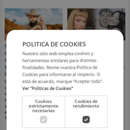
POLITICA DE COOKIES
Carín León está en el
La Joaqui expone la
mejor momento de su
dolorosa verdad de su
Nuestro sitio web emplea cookies y
carrera y llega a Lima en
ruptura con Luck Ra:
herramientas similares para distintas
el año de su consagración
"Pensé que me iba a pedir
finalidades. Revise nuestra Política de
internacional
matrimonio"
Cookies para informarse al respecto. Si
está de acuerdo, marque “Aceptar todo".
Carín León llega a Lima para
La cantante sorprendió al
ofrecer este 6 de agosto un
revelar que el viaje más
Ver "Políticas de Cookies"
único concierto en Costa 21, en
romántico de su vida terminó
medio del mejor momento de
convirtiéndose en una
Cookies
Cookies de
estrictamente
rendimiento
su carrera y con las últimas
dolorosa despedida.
necesarias
entradas disponibles en
Teleticket.