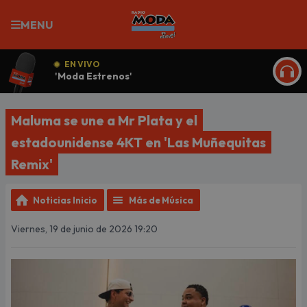
MENU
EN VIVO
'Moda Estrenos'
ESCU
Maluma se une a Mr Plata y el
estadounidense 4KT en 'Las Muñequitas
Remix'
Noticias Inicio
Más de Música
Viernes, 19 de junio de 2026 19:20