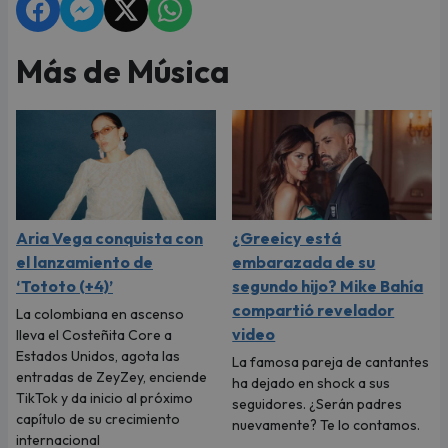
Más de Música
Aria Vega conquista con
¿Greeicy está
el lanzamiento de
embarazada de su
‘Tototo (+4)’
segundo hijo? Mike Bahía
compartió revelador
La colombiana en ascenso
video
lleva el Costeñita Core a
Estados Unidos, agota las
La famosa pareja de cantantes
entradas de ZeyZey, enciende
ha dejado en shock a sus
TikTok y da inicio al próximo
seguidores. ¿Serán padres
capítulo de su crecimiento
nuevamente? Te lo contamos.
internacional