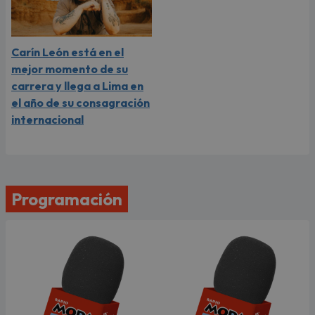
Carín León está en el
mejor momento de su
carrera y llega a Lima en
el año de su consagración
internacional
Programación