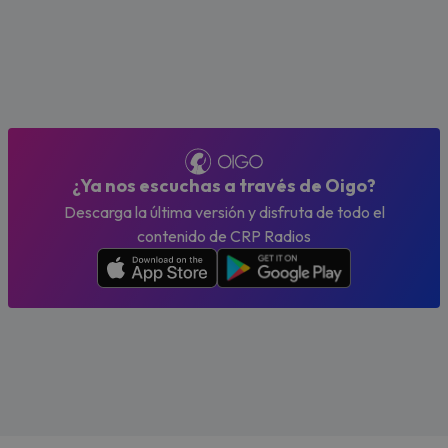
¿Ya nos escuchas a través de Oigo?
Descarga la última versión y disfruta de todo el
contenido de CRP Radios