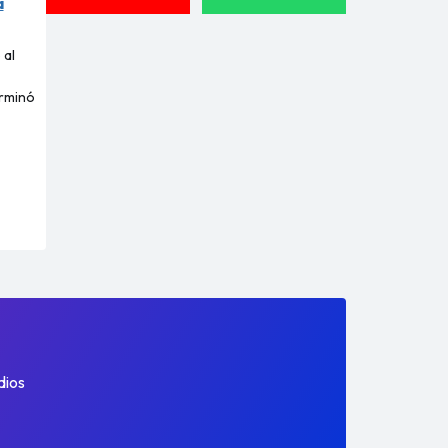
a
 al
erminó
dios