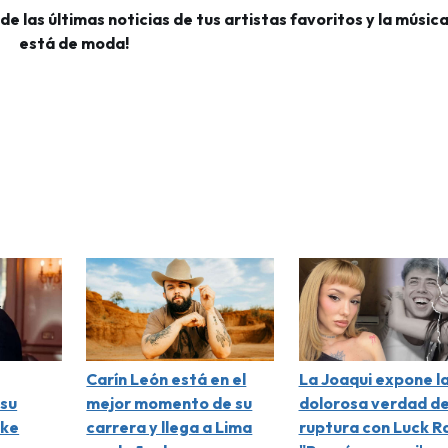
 las últimas noticias de tus artistas favoritos y la músic
está de moda!
TALLES
RECHAZAR TODO
ACE
Carín León está en el
La Joaqui expone l
su
mejor momento de su
dolorosa verdad de
ike
carrera y llega a Lima
ruptura con Luck Ra