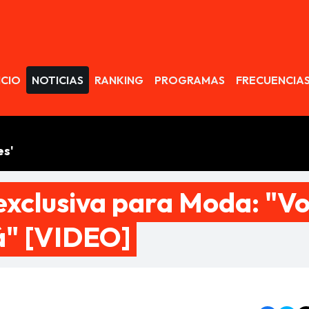
avegación
ICIO
NOTICIAS
RANKING
PROGRAMAS
FRECUENCIA
es'
exclusiva para Moda: "V
pá" [VIDEO]