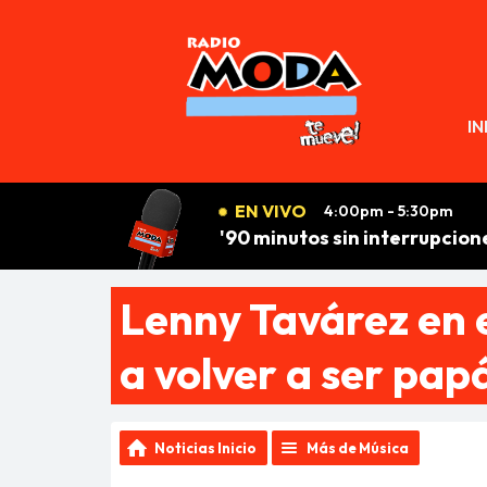
N
IN
EN VIVO
4:00pm - 5:30pm
'90 minutos sin interrupcion
Lenny Tavárez en 
a volver a ser pa
Noticias Inicio
Más de Música