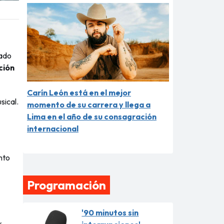
cado
ción
Carín León está en el mejor
sical.
momento de su carrera y llega a
Lima en el año de su consagración
internacional
nto
Programación
'90 minutos sin