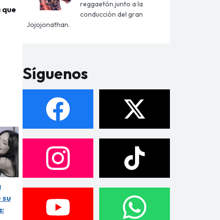
reggaetón junto a la
a que
conducción del gran
Jojojonathan.
PTAR TODO
Síguenos
a
 su
: