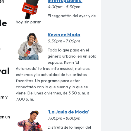
interrupciones'
én
4:00pm - 5:30pm
El reggaetón del ayer y de
de
hoy, sin parar.
Kevin en Moda
5:30pm - 7:00pm
u
Todo lo que pasa en el
género urbano, en un solo
espacio. Kevin 'El
val
Autorizado' te trae info musical, noticias,
estrenos y la actualidad de tus artistas
favoritos. Un programa para estar
conectado con lo que suena y lo que se
viene. De lunes a viernes, de 5:30 p. m. a
es. Revise nuestra
km y
7:00 p. m.
ar todo".
Ver
'La Jaula de Moda'
en un
7:00pm - 8:00pm
iento
Disfruta de lo mejor del