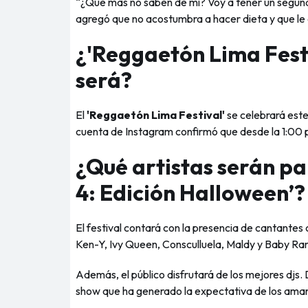
“¿Qué más no saben de mí? Voy a tener un segund
agregó que no acostumbra a hacer dieta y que le
¿'Reggaetón Lima Fest
será?
El
'Reggaetón Lima Festival'
se celebrará este
cuenta de Instagram confirmó que desde la 1:00 p.
¿Qué artistas serán pa
4: Edición Halloween’?
POLITICA D
Nuestro sitio web
El festival contará con la presencia de cantante
Política de Cooki
Ken-Y, Ivy Queen, Consculluela, Maldy y Baby Ra
"Políticas de Coo
Además, el público disfrutará de los mejores dj
Cookies e
show que ha generado la expectativa de los aman