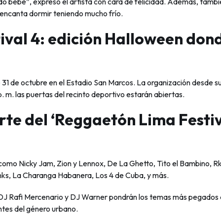
o bebé”, expresó el artista con cara de felicidad. Además, tambi
 encanta dormir teniendo mucho frío.
ival 4: edición Halloween don
 31 de octubre en el Estadio San Marcos. La organización desde s
 m. las puertas del recinto deportivo estarán abiertas.
rte del ‘Reggaetón Lima Festi
E COOKIES
 emplea cookies y herramientas similares para distintas finalidad
s como Nicky Jam, Zion y Lennox, De La Ghetto, Tito el Bambino, R
es para informarse al respecto. Si está de acuerdo, marque “Acept
nks, La Charanga Habanera, Los 4 de Cuba, y más.
kies"
s. DJ Rafi Mercenario y DJ Warner pondrán los temas más pegados 
strictamente necesarias
Cookies de rendim
tes del género urbano.