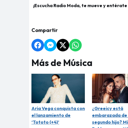
¡Escucha Radio Moda, te mueve y entérate de
MOSTRAR DE
Compartir
Más de Música
Aria Vega conquista con
¿Greeicy está
el lanzamiento de
embarazada de 
‘Tototo (+4)’
segundo hijo? M