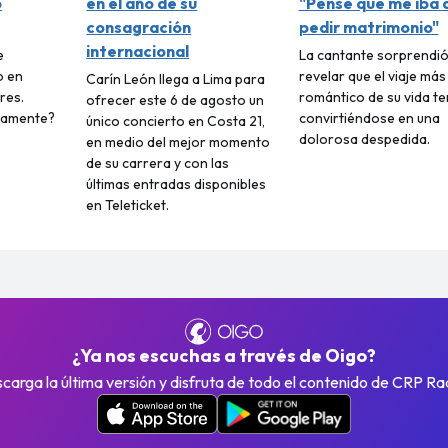
ó
en el año de su
"Pensé que me iba 
consagración
pedir matrimonio"
internacional
e
La cantante sorprendió
o en
revelar que el viaje más
Carín León llega a Lima para
res.
romántico de su vida t
ofrecer este 6 de agosto un
vamente?
convirtiéndose en una
único concierto en Costa 21,
dolorosa despedida.
en medio del mejor momento
de su carrera y con las
últimas entradas disponibles
en Teleticket.
¿Ya nos escuchas a través de Oigo?
carga la última versión y disfruta de todo el contenido de CRP Ra