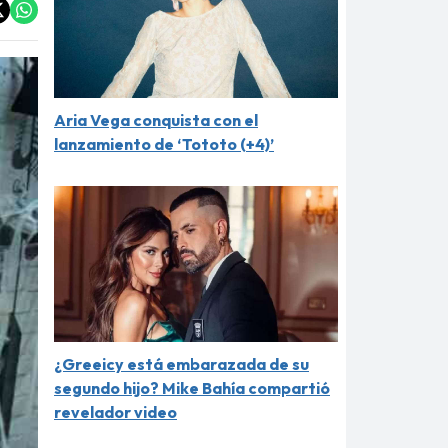
Aria Vega conquista con el
lanzamiento de ‘Tototo (+4)’
¿Greeicy está embarazada de su
segundo hijo? Mike Bahía compartió
revelador video