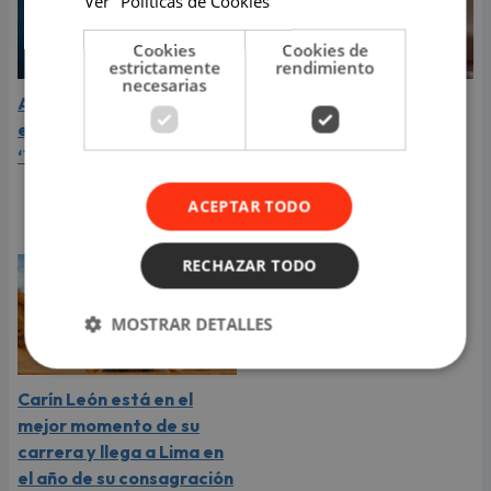
Ver "Políticas de Cookies"
Cookies
Cookies de
estrictamente
rendimiento
necesarias
Aria Vega conquista con
¿Greeicy está
el lanzamiento de
embarazada de su
‘Tototo (+4)’
segundo hijo? Mike Bahía
compartió revelador
ACEPTAR TODO
video
RECHAZAR TODO
MOSTRAR DETALLES
Carín León está en el
mejor momento de su
carrera y llega a Lima en
el año de su consagración