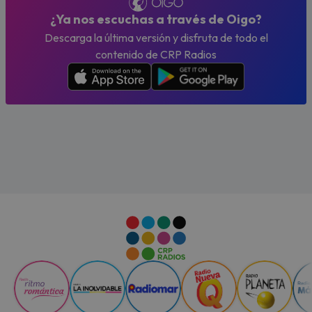
¿Ya nos escuchas a través de Oigo?
Descarga la última versión y disfruta de todo el
contenido de CRP Radios