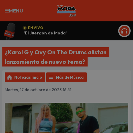
MENU
EN VIVO
'El Juergón de Moda'
ESCU
¿Karol G y Ovy On The Drums alistan
lanzamiento de nuevo tema?
Noticias Inicio
Más de Música
Martes, 17 de octubre de 2023 16:51