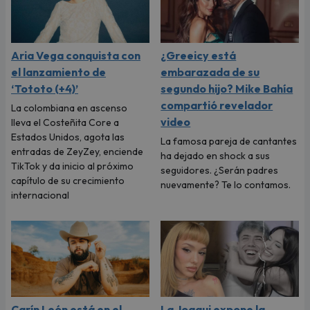
Aria Vega conquista con
¿Greeicy está
el lanzamiento de
embarazada de su
‘Tototo (+4)’
segundo hijo? Mike Bahía
compartió revelador
La colombiana en ascenso
video
lleva el Costeñita Core a
Estados Unidos, agota las
La famosa pareja de cantantes
entradas de ZeyZey, enciende
ha dejado en shock a sus
TikTok y da inicio al próximo
seguidores. ¿Serán padres
capítulo de su crecimiento
nuevamente? Te lo contamos.
internacional
Carín León está en el
La Joaqui expone la