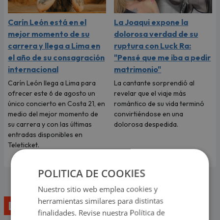
Carín León está en el
La Joaqui expone la
mejor momento de su
dolorosa verdad de su
carrera y llega a Lima en
ruptura con Luck Ra:
el año de su consagración
"Pensé que me iba a pedir
internacional
matrimonio"
Carín León llega a Lima para
La cantante sorprendió al
ofrecer este 6 de agosto un
revelar que el viaje más
único concierto en Costa 21, en
romántico de su vida terminó
medio del mejor momento de
convirtiéndose en una
su carrera y con las últimas
dolorosa despedida.
entradas disponibles en
Teleticket.
POLITICA DE COOKIES
Nuestro sitio web emplea cookies y
herramientas similares para distintas
Lo último
finalidades. Revise nuestra Política de