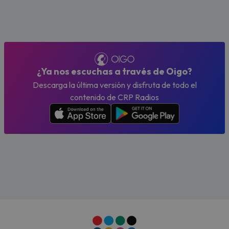
¿Ya nos escuchas a través de Oigo?
Descarga la última versión y disfruta de todo el
contenido de CRP Radios