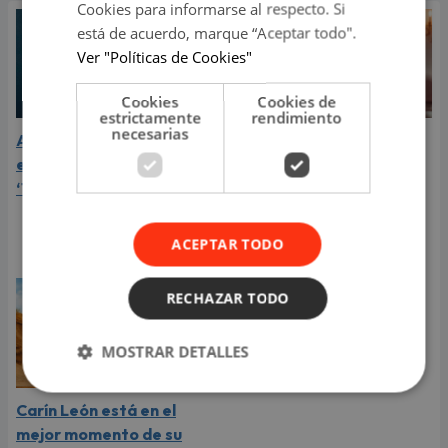
Cookies para informarse al respecto. Si
está de acuerdo, marque “Aceptar todo".
Ver "Políticas de Cookies"
Cookies
Cookies de
estrictamente
rendimiento
necesarias
Aria Vega conquista con
¿Greeicy está
el lanzamiento de
embarazada de su
‘Tototo (+4)’
segundo hijo? Mike Bahía
compartió revelador
video
ACEPTAR TODO
RECHAZAR TODO
MOSTRAR DETALLES
Carín León está en el
mejor momento de su