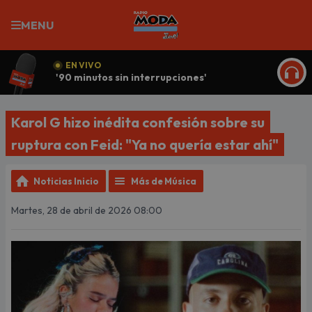
MENU
EN VIVO
'90 minutos sin interrupciones'
ESCU
Karol G hizo inédita confesión sobre su
ruptura con Feid: "Ya no quería estar ahí"
Noticias Inicio
Más de Música
Martes, 28 de abril de 2026 08:00