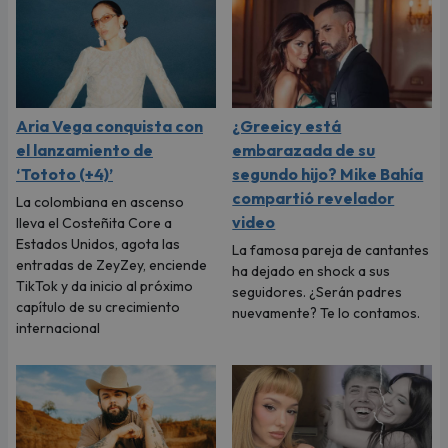
Aria Vega conquista con
¿Greeicy está
el lanzamiento de
embarazada de su
‘Tototo (+4)’
segundo hijo? Mike Bahía
compartió revelador
La colombiana en ascenso
video
lleva el Costeñita Core a
Estados Unidos, agota las
La famosa pareja de cantantes
entradas de ZeyZey, enciende
ha dejado en shock a sus
TikTok y da inicio al próximo
seguidores. ¿Serán padres
capítulo de su crecimiento
nuevamente? Te lo contamos.
internacional