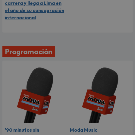
carrera y llega a Lima en
el año de su consagración
internacional
Programación
'90 minutos sin
Moda Music