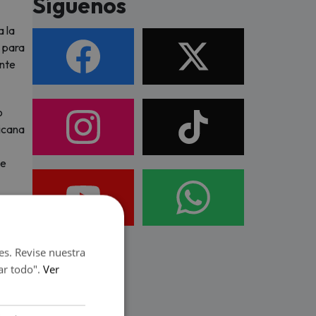
Síguenos
a la
y para
ante
o
xicana
ue
as
es. Revise nuestra
 cómo
ar todo".
Ver
ton,
tro y