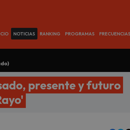
avegación
ICIO
NOTICIAS
RANKING
PROGRAMAS
FRECUENCIA
ado)
asado, presente y futuro
Rayo'