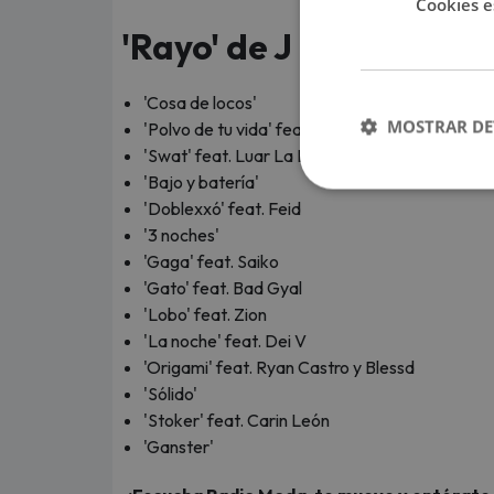
Cookies e
'Rayo' de J Balvin: el t
'Cosa de locos'
MOSTRAR DE
'Polvo de tu vida' feat. Chencho Corleone
'Swat' feat. Luar La L
'Bajo y batería'
'Doblexxó' feat. Feid
'3 noches'
'Gaga' feat. Saiko
'Gato' feat. Bad Gyal
'Lobo' feat. Zion
'La noche' feat. Dei V
'Origami' feat. Ryan Castro y Blessd
'Sólido'
'Stoker' feat. Carin León
'Ganster'