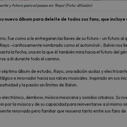
ente y futuro para el paseo en 'Rayo' (Foto: difusión)
u nuevo álbum para deleite de todos sus fans, que incluye
ro, fue como si le entregaran las llaves de su futuro - un futuro al 
m Rayo -cariñosamente nombrado como el automóvil-, Balvin nos ll
sta la fecha, una en la que él también mira hacia el futuro del gé
irse a él durante todo el camino.
su séptimo álbum de estudio, Rayo, una adición audaz y electrizant
tálgico e innovador hacia sus raíces musicales. Inspirado en sus inic
atividad y la pasión sin límites de Balvin.
 electrónico, dembow, música mexicana y sonidos urbanos. Su n
in por la música y de su capacidad para reinventarse a sí mismo si
mbiente renovado pero familiar que resuena tanto entre sus fans de