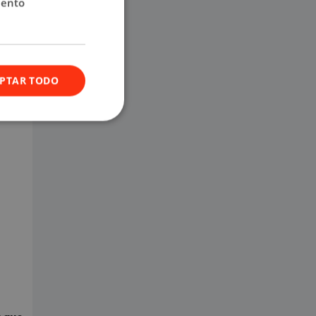
iento
PTAR TODO