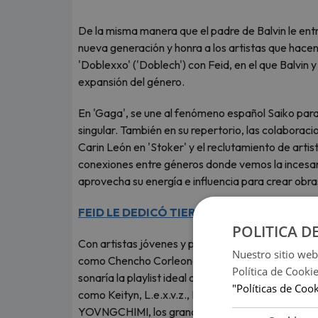
De la misma manera que el padre de Balvin le entre
nueva generación y honra a los artistas que hace
'Doblexxo' ('Doblech') con Feid, en el que Balvin
expansión del género.
En 'Gaga', se une al fenómeno español Saiko para
singular. También en su repertorio, las colaboraci
Carin León en 'Stoker' y el reclutamiento de arti
conexiones entre géneros donde vemos la incesant
aprovecha su energía e influencia para crear obras
FEID LE DEDICÓ TIERNO MENSAJE A KARO
POLITICA D
Con artistas jóvenes y prometedores como Dei V
Nuestro sitio web
como Chencho Corleone y Zion, Rayo es la encarn
Política de Cooki
sonaría la playlist ideal de Balvin. Desde la cola
"Políticas de Coo
como Keityn, L.e.x.v.z., DJ Luian y O’neill hasta la
YOVNGCHIMI, los grandes nombres de la música coi