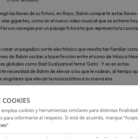
gó las llaves de su futuro, en Rayo, Balvin comparte estas llaves 
n olas gigantes, como en el nuevo vídeo musical que se estrenó ho
 y Ferxxo navegan por un paisaje futurista que representa la const
 crear un pegadizo corte electrónico que resulta tan familiar com
ones de Balvin oscilan a la perfección entre el icono de Música Me
stas globales como Bad Gyal para el tema 'Gato'. Y es en estas
e necesidad de Balvin de elevar a los que le rodean, al tiempo q
 singulares que elevan la música latina a su nueva era.
L G TRAS INVITARLA A SU CONCIERTO EN MADRID
E COOKIES
, Quevedo y Omar Courtz mezclados en las canciones con leyend
 emplea cookies y herramientas similares para distintas finalidad
ación de la comunidad, y escucharlo es como echar un vistazo a
es para informarse al respecto. Si está de acuerdo, marque “Acept
boración con algunos de los mayores creadores de éxitos del reggae
kies"
 participación de artistas de la talla de Blessd, Luar La L, Ryan Cas
nciden sin esfuerzo con las superestrellas del futuro en Rayo.