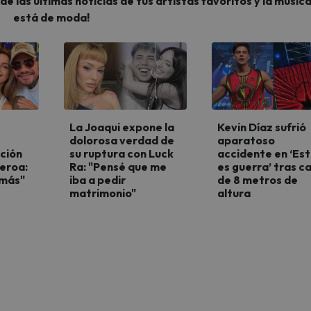
 las últimas noticias de tus artistas favoritos y la músic
está de moda!
La Joaqui expone la
Kevin Díaz sufrió
dolorosa verdad de
aparatoso
ción
su ruptura con Luck
accidente en ‘Es
ueroa:
Ra: "Pensé que me
es guerra’ tras c
 más"
iba a pedir
de 8 metros de
matrimonio"
altura