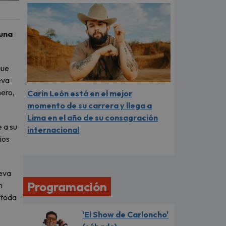
 una
que
eva
nero,
Carín León está en el mejor
momento de su carrera y llega a
Lima en el año de su consagración
e a su
internacional
ios
ueva
Programación
n
 toda
'El Show de Carloncho'