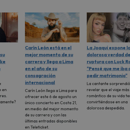
Carín León está en el
La Joaqui expone l
su
mejor momento de su
dolorosa verdad de
ike
carrera y llega a Lima
ruptura con Luck Ra
ó
en el año de su
"Pensé que me iba 
consagración
pedir matrimonio"
internacional
e
La cantante sorprendió
o en
revelar que el viaje más
Carín León llega a Lima para
res.
romántico de su vida t
ofrecer este 6 de agosto un
vamente?
convirtiéndose en una
único concierto en Costa 21,
dolorosa despedida.
en medio del mejor momento
de su carrera y con las
últimas entradas disponibles
en Teleticket.