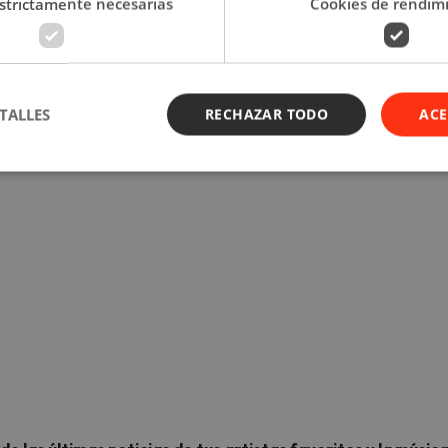
strictamente necesarias
Cookies de rendim
racklist
TALLES
RECHAZAR TODO
ACE