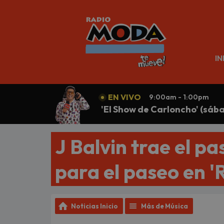
N
IN
EN VIVO
9:00am - 1:00pm
'El Show de Carloncho' (sáb
J Balvin trae el p
para el paseo en '
Noticias Inicio
Más de Música