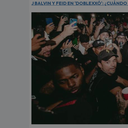
J BALVIN Y FEID EN 'DOBLEXXÓ': ¿CUÁN