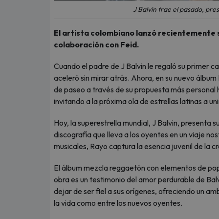
J Balvin trae el pasado, pres
El artista colombiano lanzó recientemente s
colaboración con Feid.
Cuando el padre de J Balvin le regaló su primer car
aceleró sin mirar atrás. Ahora, en su nuevo álbu
de paseo a través de su propuesta más personal ha
invitando a la próxima ola de estrellas latinas a un
Hoy, la superestrella mundial, J Balvin, presenta 
discografía que lleva a los oyentes en un viaje nos
musicales, Rayo captura la esencia juvenil de la cre
El álbum mezcla reggaetón con elementos de pop
obra es un testimonio del amor perdurable de Balv
dejar de ser fiel a sus orígenes, ofreciendo un a
la vida como entre los nuevos oyentes.