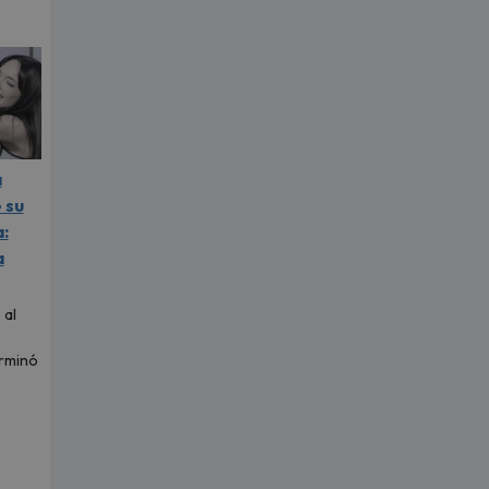
a
 su
:
a
 al
erminó