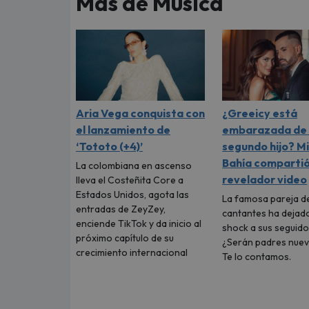
Más de Música
Aria Vega conquista con
¿Greeicy está
el lanzamiento de
embarazada de 
‘Tototo (+4)’
segundo hijo? M
Bahía comparti
La colombiana en ascenso
revelador video
lleva el Costeñita Core a
Estados Unidos, agota las
La famosa pareja d
entradas de ZeyZey,
cantantes ha dejad
enciende TikTok y da inicio al
shock a sus seguido
próximo capítulo de su
¿Serán padres nue
crecimiento internacional
Te lo contamos.