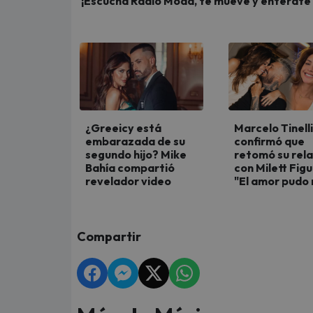
¡Escucha Radio Moda, te mueve y entérate de
¿Greeicy está
Marcelo Tinelli
embarazada de su
confirmó que
segundo hijo? Mike
retomó su rela
Bahía compartió
con Milett Fig
revelador video
"El amor pudo
Compartir