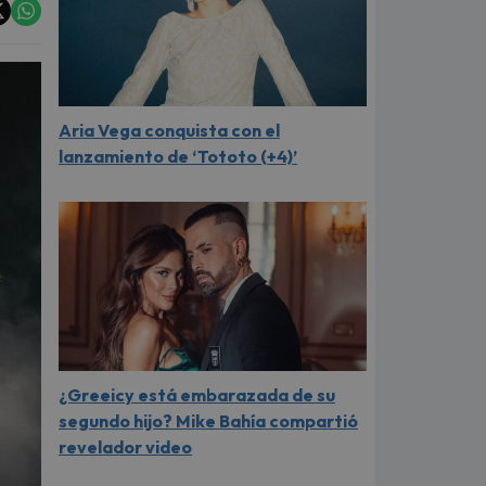
Aria Vega conquista con el
lanzamiento de ‘Tototo (+4)’
¿Greeicy está embarazada de su
segundo hijo? Mike Bahía compartió
revelador video