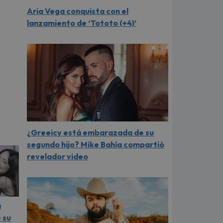
Aria Vega conquista con el
lanzamiento de ‘Tototo (+4)’
¿Greeicy está embarazada de su
segundo hijo? Mike Bahía compartió
revelador video
a
 su