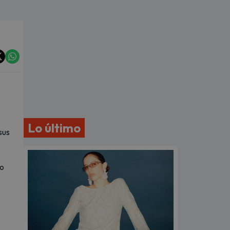
Lo último
sus
ho