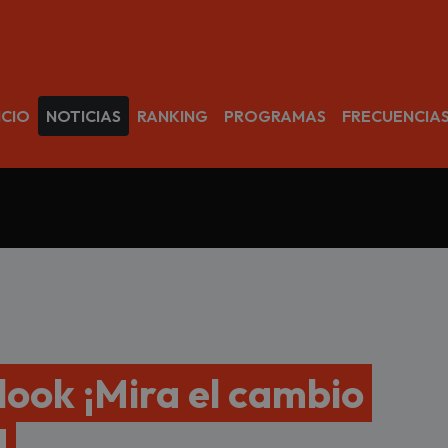
avegación
ICIO
NOTICIAS
RANKING
PROGRAMAS
FRECUENCIA
 look ¡Mira el cambio
!