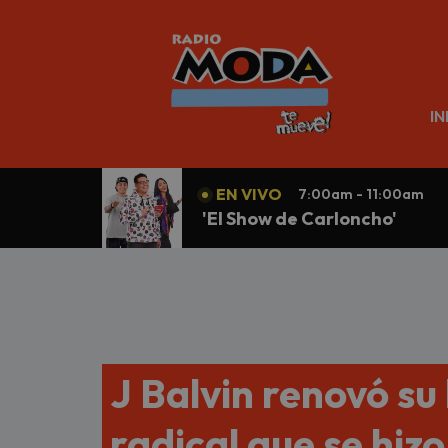
N
IN
EN VIVO
7:00am - 11:00am
'El Show de Carloncho'
J Balvin renovó su
radical que se hizo