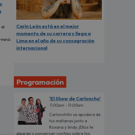
:
a
Carín León está en el mejor
 al
momento de su carrera y llega a
erminó
Lima en el año de su consagración
internacional
Programación
'El Show de Carloncho'
7:00am - 11:00am
Carlonchito se apodera de
tus mañanas junto a
Roxana y Andy. ¡Ellos te
alegran y conversan contigo sobre los