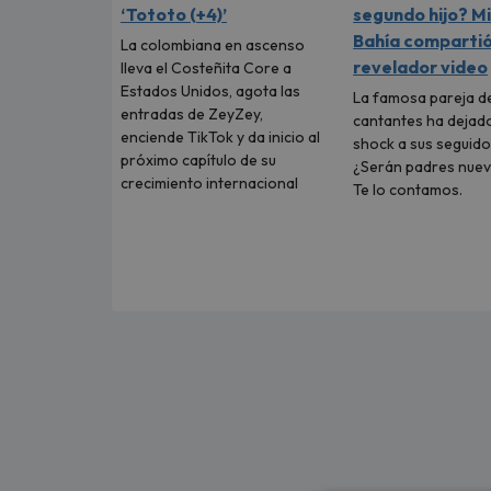
‘Tototo (+4)’
segundo hijo? M
Bahía comparti
La colombiana en ascenso
revelador video
lleva el Costeñita Core a
Estados Unidos, agota las
La famosa pareja d
entradas de ZeyZey,
cantantes ha dejad
enciende TikTok y da inicio al
shock a sus seguido
próximo capítulo de su
¿Serán padres nue
crecimiento internacional
Te lo contamos.