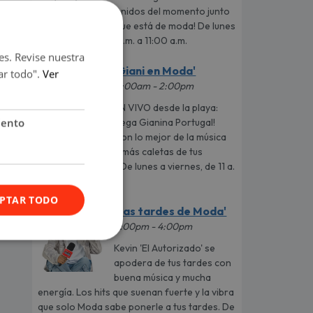
temas más entretenidos del momento junto
a la mejor música que está de moda! De lunes
a viernes de 7:00 a.m. a 11:00 a.m.
es. Revise nuestra
'Giani en Moda'
ar todo".
Ver
11:00am - 2:00pm
EN VIVO desde la playa:
iento
¡llega Gianina Portugal!
Con lo mejor de la música
urbana y los datos más caletas de tus
artistas favoritos. De lunes a viernes, de 11 a.
m. a 2 p. m.
PTAR TODO
'Las tardes de Moda'
2:00pm - 4:00pm
Kevin 'El Autorizado' se
apodera de tus tardes con
buena música y mucha
energía. Los hits que suenan fuerte y la vibra
que solo Moda sabe ponerle a tus tardes. De