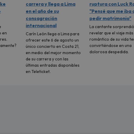
ike
carrera y llega a Lima
ruptura con Luck Ra
ó
en el año de su
"Pensé que me iba 
consagración
pedir matrimonio"
internacional
e
La cantante sorprendió
o en
revelar que el viaje más
Carín León llega a Lima para
res.
romántico de su vida t
ofrecer este 6 de agosto un
vamente?
convirtiéndose en una
único concierto en Costa 21,
dolorosa despedida.
en medio del mejor momento
de su carrera y con las
últimas entradas disponibles
en Teleticket.