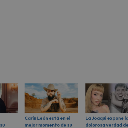
Carín León está en el
La Joaqui expone l
su
mejor momento de su
dolorosa verdad de