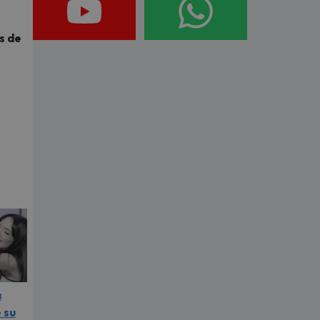
s de
a
 su