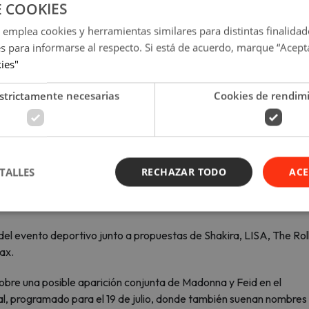
E COOKIES
 emplea cookies y herramientas similares para distintas finalidad
es para informarse al respecto. Si está de acuerdo, marque “Acept
kies"
strictamente necesarias
Cookies de rendim
TALLES
RECHAZAR TODO
ACE
(Foto: Maddona)
ic Session #42’ con Myke Towers
 del evento deportivo junto a propuestas de Shakira, LISA, The Rol
ax.
bre una posible aparición conjunta de Madonna y Feid en el
ial, programado para el 19 de julio, donde también suenan nombres