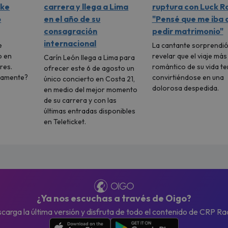
ike
carrera y llega a Lima
ruptura con Luck Ra
ó
en el año de su
"Pensé que me iba 
consagración
pedir matrimonio"
internacional
e
La cantante sorprendió
o en
revelar que el viaje más
Carín León llega a Lima para
res.
romántico de su vida t
ofrecer este 6 de agosto un
vamente?
convirtiéndose en una
único concierto en Costa 21,
dolorosa despedida.
en medio del mejor momento
de su carrera y con las
últimas entradas disponibles
en Teleticket.
¿Ya nos escuchas a través de Oigo?
carga la última versión y disfruta de todo el contenido de CRP Ra