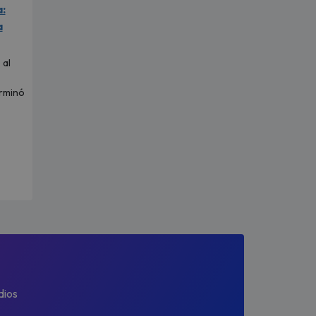
:
a
 al
erminó
dios