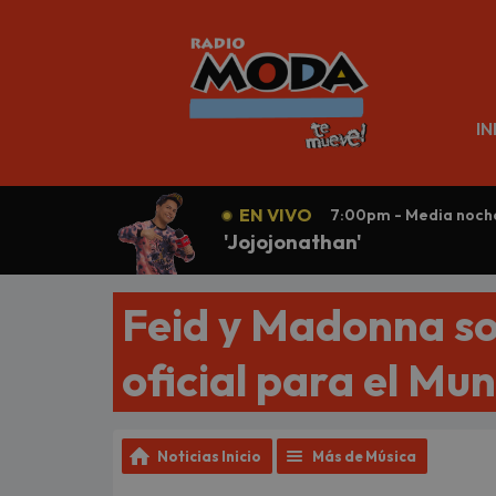
N
IN
EN VIVO
7:00pm - Media noch
'Jojojonathan'
Feid y Madonna s
oficial para el Mu
Noticias Inicio
Más de Música