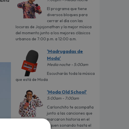
bina
El programa que tiene
diversos bloques para
cerrar el día con las
locuras de Jojojonathan y la mejor música
del momento junto a los mejores clásicos
urbanos de 7:00 p.m. a 12:00 a.m.
'Madrugadas de
Moda'
Media noche - 5:00am
Escucharás toda la música
que está de Moda
'Moda Old School'
5:00am - 7:00am
Carlonchito te acompaña
junto a las canciones que
marcaron historia en el
género urbano y siguen sonando hasta el