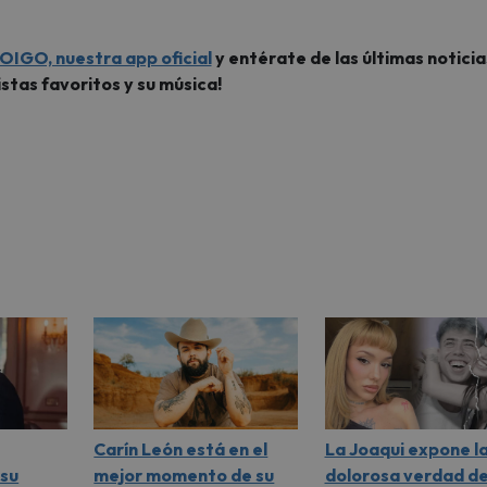
OIGO, nuestra app oficial
y entérate de las últimas noticia
istas favoritos y su música!
Carín León está en el
La Joaqui expone l
su
mejor momento de su
dolorosa verdad de