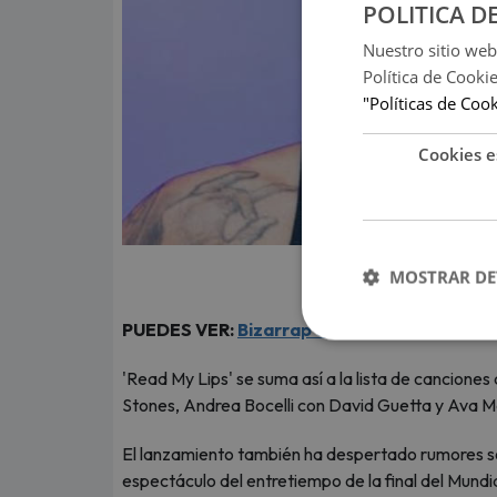
POLITICA D
Nuestro sitio web
Política de Cooki
"Políticas de Coo
Cookies e
MOSTRAR DE
PUEDES VER:
Bizarrap estrenó su ‘BZRP Mus
'Read My Lips' se suma así a la lista de canciones
Stones, Andrea Bocelli con David Guetta y Ava M
El lanzamiento también ha despertado rumores so
espectáculo del entretiempo de la final del Mund