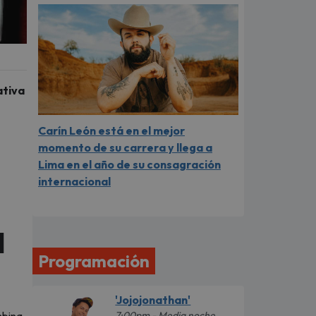
ativa
Carín León está en el mejor
momento de su carrera y llega a
Lima en el año de su consagración
internacional
l
Programación
'Jojojonathan'
7:00pm - Media noche