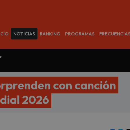
avegación
ICIO
NOTICIAS
RANKING
PROGRAMAS
FRECUENCIA
e
orprenden con canción
ndial 2026