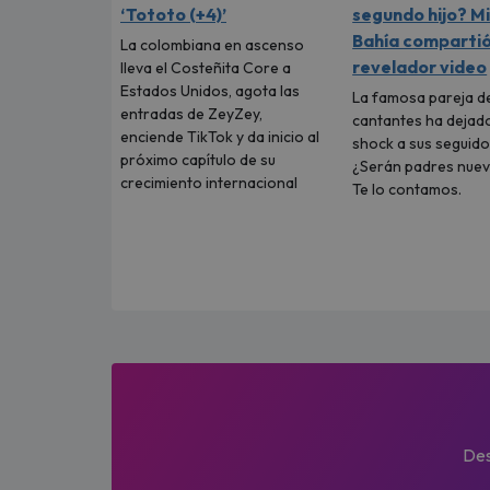
‘Tototo (+4)’
segundo hijo? M
Bahía comparti
La colombiana en ascenso
revelador video
lleva el Costeñita Core a
Estados Unidos, agota las
La famosa pareja d
entradas de ZeyZey,
cantantes ha dejad
enciende TikTok y da inicio al
shock a sus seguido
próximo capítulo de su
¿Serán padres nue
crecimiento internacional
Te lo contamos.
Des