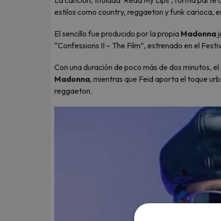
La canción, titulada 'Read My Lips', forma parte d
estilos como country, reggaeton y funk carioca, en
El sencillo fue producido por la propia
Madonna
j
“Confessions II – The Film”, estrenado en el Festiv
Con una duración de poco más de dos minutos, el 
Madonna
, mientras que Feid aporta el toque urb
reggaeton.