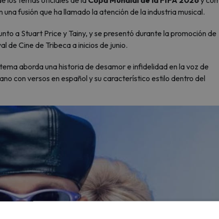
e los temas oficiales de la
Copa Mundial de la FIFA 2026
y com
 una fusión que ha llamado la atención de la industria musical.
unto a Stuart Price y Tainy, y se presentó durante la promoción de
al de Cine de Tribeca a inicios de junio.
tema aborda una historia de desamor e infidelidad en la voz de
ano con versos en español y su característico estilo dentro del