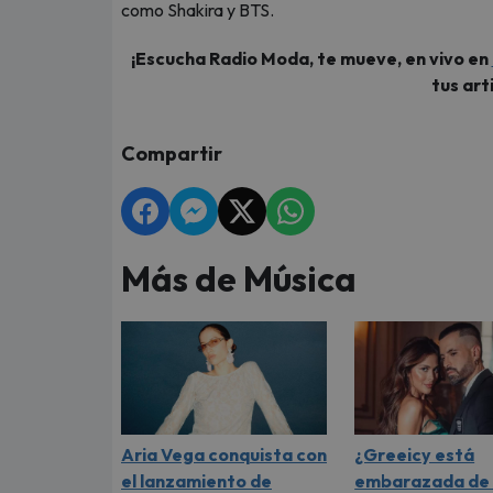
como Shakira y BTS.
¡Escucha Radio Moda, te mueve, en vivo en
tus art
Compartir
Más de Música
Aria Vega conquista con
¿Greeicy está
el lanzamiento de
embarazada de 