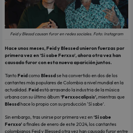
Feid y Blessd causan furor en redes sociales. Foto: Instagram
Hace unos meses, Feid y Blessed unieron fuerzas por
primera vez en ‘Si sabe Ferxxo’, ahora otra vez han
causado furor con esta nueva aparición juntos.
Tanto
Feid
como
Blessd
se ha convertido en dos de los
cantantes más populares de Colombia a nivel mundial en la
actualidad.
Feid
está arrasando la industria de la música
urbana con su último álbum
‘Ferxxocalipsis’,
mientras que
Blessd
hace lo propio con su producción ‘Sí sabe’.
Sin embargo, tras unirse por primera vez en
‘Sí sabe
Ferxxo’
a finales de enero de este 2024, los cantantes
colombianos Feid y Blessed otra vez han causado furor entre