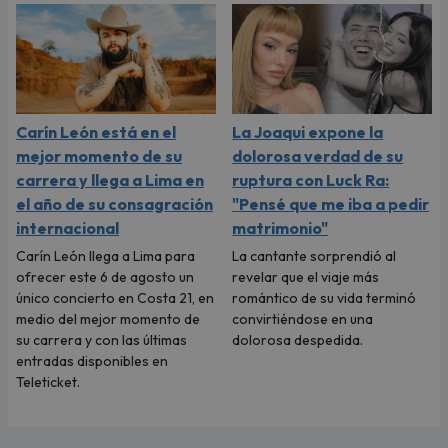
Carín León está en el
La Joaqui expone la
mejor momento de su
dolorosa verdad de su
carrera y llega a Lima en
ruptura con Luck Ra:
el año de su consagración
"Pensé que me iba a pedir
internacional
matrimonio"
Carín León llega a Lima para
La cantante sorprendió al
ofrecer este 6 de agosto un
revelar que el viaje más
único concierto en Costa 21, en
romántico de su vida terminó
medio del mejor momento de
convirtiéndose en una
su carrera y con las últimas
dolorosa despedida.
entradas disponibles en
Teleticket.