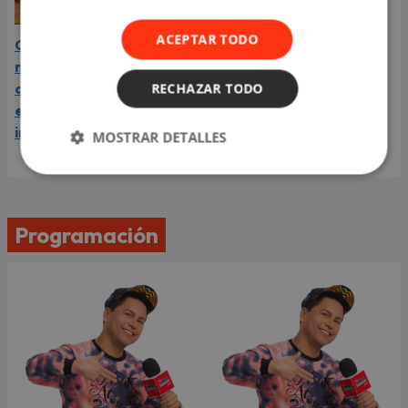
ACEPTAR TODO
Carín León está en el
mejor momento de su
RECHAZAR TODO
carrera y llega a Lima en
el año de su consagración
internacional
MOSTRAR DETALLES
Programación