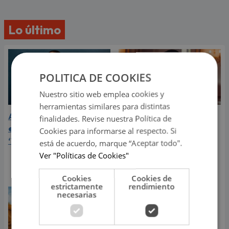
Lo último
POLITICA DE COOKIES
Nuestro sitio web emplea cookies y
herramientas similares para distintas
Aria Vega conquista con
¿Greeicy está
finalidades. Revise nuestra Política de
el lanzamiento de
embarazada de su
Cookies para informarse al respecto. Si
‘Tototo (+4)’
segundo hijo? Mike Bahía
está de acuerdo, marque “Aceptar todo".
compartió revelador
Ver "Políticas de Cookies"
video
Cookies
Cookies de
estrictamente
rendimiento
necesarias