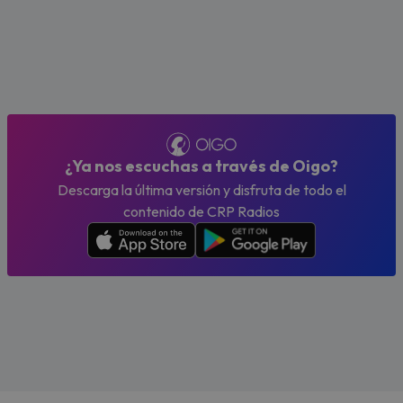
¿Ya nos escuchas a través de Oigo?
Descarga la última versión y disfruta de todo el
contenido de CRP Radios