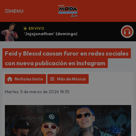
MENU
EN VIVO
'Jojojonathan' (domingo)
ESCU
Feid y Blessd causan furor en redes sociales
con nueva publicación en Instagram
Noticias Inicio
Más de Música
Martes, 5 de marzo de 2024 18:35