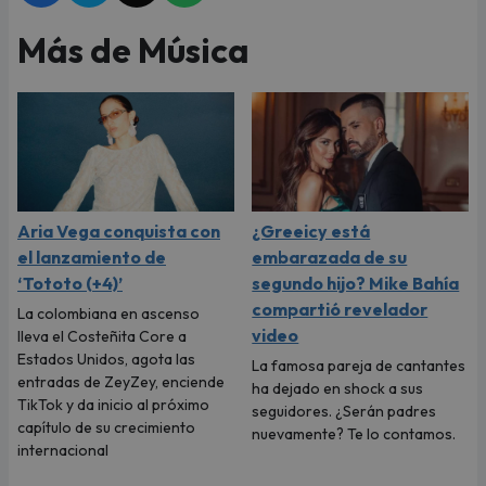
Más de Música
Aria Vega conquista con
¿Greeicy está
el lanzamiento de
embarazada de su
‘Tototo (+4)’
segundo hijo? Mike Bahía
compartió revelador
La colombiana en ascenso
video
lleva el Costeñita Core a
Estados Unidos, agota las
La famosa pareja de cantantes
entradas de ZeyZey, enciende
ha dejado en shock a sus
TikTok y da inicio al próximo
seguidores. ¿Serán padres
capítulo de su crecimiento
nuevamente? Te lo contamos.
internacional