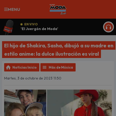
MENU
EN VIVO
'El Juergón de Moda'
ESCU
El hijo de Shakira, Sasha, dibujó a su madre en
estilo anime: la dulce ilustración es viral
Noticias Inicio
Más de Música
Martes, 3 de octubre de 2023 11:50