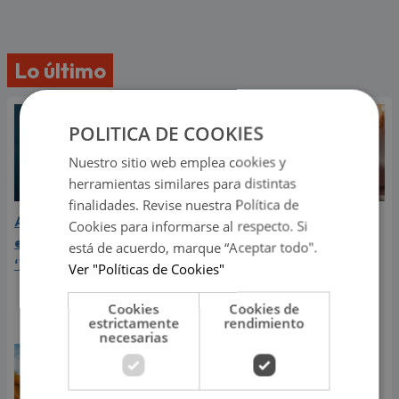
Lo último
POLITICA DE COOKIES
Nuestro sitio web emplea cookies y
herramientas similares para distintas
finalidades. Revise nuestra Política de
Aria Vega conquista con
¿Greeicy está
Cookies para informarse al respecto. Si
el lanzamiento de
embarazada de su
está de acuerdo, marque “Aceptar todo".
‘Tototo (+4)’
segundo hijo? Mike Bahía
Ver "Políticas de Cookies"
compartió revelador
video
Cookies
Cookies de
estrictamente
rendimiento
necesarias