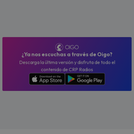
¿Ya nos escuchas a través de Oigo?
Descarga la última versión y disfruta de todo el
contenido de CRP Radios