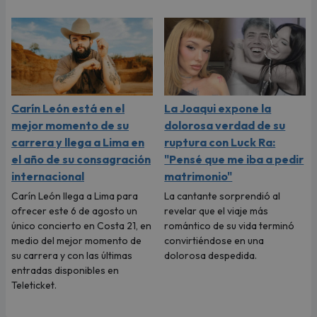
Carín León está en el
La Joaqui expone la
mejor momento de su
dolorosa verdad de su
carrera y llega a Lima en
ruptura con Luck Ra:
el año de su consagración
"Pensé que me iba a pedir
internacional
matrimonio"
Carín León llega a Lima para
La cantante sorprendió al
ofrecer este 6 de agosto un
revelar que el viaje más
único concierto en Costa 21, en
romántico de su vida terminó
medio del mejor momento de
convirtiéndose en una
su carrera y con las últimas
dolorosa despedida.
entradas disponibles en
Teleticket.