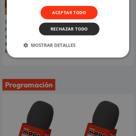
ACEPTAR TODO
Carín León está en el
mejor momento de su
RECHAZAR TODO
carrera y llega a Lima en
el año de su consagración
MOSTRAR DETALLES
internacional
Programación