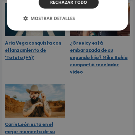
RECHAZAR TODO
MOSTRAR DETALLES
Aria Vega conquista con
¿Greeicy está
el lanzamiento de
embarazada de su
‘Tototo (+4)’
segundo hijo? Mike Bahía
compartió revelador
video
Carín León está en el
mejor momento de su