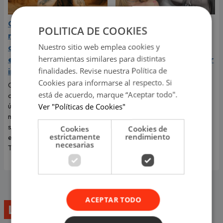
Carín León está en el
La Joaqui expone la
POLITICA DE COOKIES
mejor momento de su
dolorosa verdad de su
Nuestro sitio web emplea cookies y
carrera y llega a Lima en
ruptura con Luck Ra:
herramientas similares para distintas
el año de su consagración
"Pensé que me iba a pedir
finalidades. Revise nuestra Política de
internacional
matrimonio"
Cookies para informarse al respecto. Si
Carín León llega a Lima para
La cantante sorprendió al
está de acuerdo, marque “Aceptar todo".
ofrecer este 6 de agosto un
revelar que el viaje más
Ver "Políticas de Cookies"
único concierto en Costa 21, en
romántico de su vida terminó
medio del mejor momento de
convirtiéndose en una
su carrera y con las últimas
dolorosa despedida.
Cookies
Cookies de
estrictamente
rendimiento
entradas disponibles en
necesarias
Teleticket.
ACEPTAR TODO
Lo último