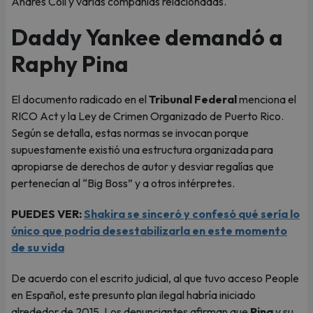
Andrés Coll y varias compañías relacionadas.
Daddy Yankee demandó a
Raphy Pina
El documento radicado en el
Tribunal Federal
menciona el
RICO Act y la Ley de Crimen Organizado de Puerto Rico.
Según se detalla, estas normas se invocan porque
supuestamente existió una estructura organizada para
apropiarse de derechos de autor y desviar regalías que
pertenecían al “Big Boss” y a otros intérpretes.
PUEDES VER:
Shakira se sinceró y confesó qué sería lo
único que podría desestabilizarla en este momento
de su vida
De acuerdo con el escrito judicial, al que tuvo acceso People
en Español, este presunto plan ilegal habría iniciado
alrededor de 2015. Los denunciantes afirman que
Pina
y su