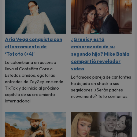
Aria Vega conquista con
¿Greeicy está
el lanzamiento de
embarazada de su
‘Tototo (+4)’
segundo hijo? Mike Bahía
compartió revelador
La colombiana en ascenso
video
lleva el Costeñita Core a
Estados Unidos, agota las
La famosa pareja de cantantes
entradas de ZeyZey, enciende
ha dejado en shock a sus
TikTok y da inicio al próximo
seguidores. ¿Serán padres
capítulo de su crecimiento
nuevamente? Te lo contamos.
internacional