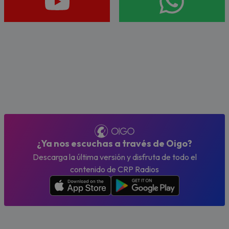
¿Ya nos escuchas a través de Oigo?
Descarga la última versión y disfruta de todo el
contenido de CRP Radios