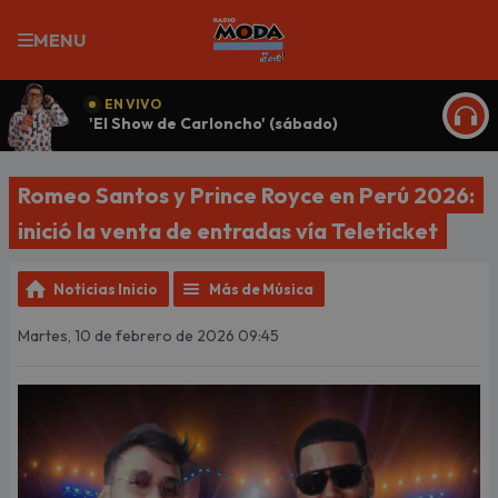
MENU
EN VIVO
'El Show de Carloncho' (sábado)
ESCU
Romeo Santos y Prince Royce en Perú 2026:
inició la venta de entradas vía Teleticket
Noticias Inicio
Más de Música
Martes, 10 de febrero de 2026 09:45