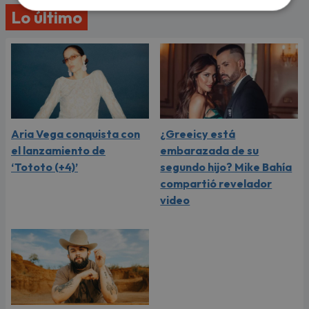
Lo último
Aria Vega conquista con
¿Greeicy está
el lanzamiento de
embarazada de su
‘Tototo (+4)’
segundo hijo? Mike Bahía
compartió revelador
video