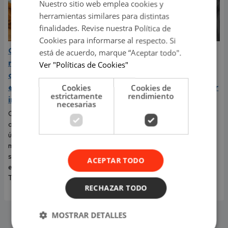
Nuestro sitio web emplea cookies y
herramientas similares para distintas
finalidades. Revise nuestra Política de
Cookies para informarse al respecto. Si
Carín León está en el
La Joaqui expone la
está de acuerdo, marque “Aceptar todo".
mejor momento de su
dolorosa verdad de su
Ver "Políticas de Cookies"
carrera y llega a Lima en
ruptura con Luck Ra:
el año de su consagración
"Pensé que me iba a pedir
Cookies
Cookies de
estrictamente
rendimiento
internacional
matrimonio"
necesarias
Carín León llega a Lima para
La cantante sorprendió al
ofrecer este 6 de agosto un
revelar que el viaje más
único concierto en Costa 21, en
romántico de su vida terminó
medio del mejor momento de
convirtiéndose en una
su carrera y con las últimas
dolorosa despedida.
ACEPTAR TODO
entradas disponibles en
Teleticket.
RECHAZAR TODO
MOSTRAR DETALLES