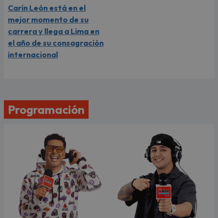
Carín León está en el
mejor momento de su
carrera y llega a Lima en
el año de su consagración
internacional
Programación