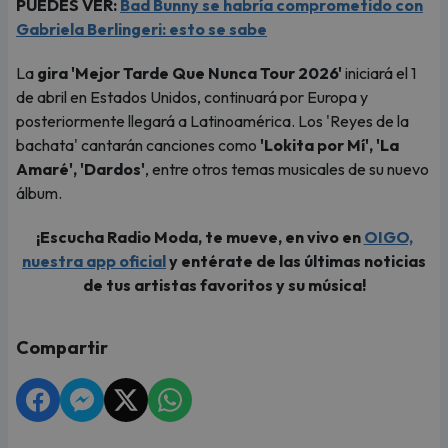
PUEDES VER:
Bad Bunny se habría comprometido con
Gabriela Berlingeri: esto se sabe
La
gira 'Mejor Tarde Que Nunca Tour 2026'
iniciará el 1
de abril en Estados Unidos, continuará por Europa y
posteriormente llegará a Latinoamérica. Los 'Reyes de la
bachata' cantarán canciones como
'Lokita por Mí', 'La
Amaré', 'Dardos'
, entre otros temas musicales de su nuevo
álbum.
¡Escucha Radio Moda, te mueve, en vivo en
OIGO,
nuestra app oficial
y entérate de las últimas noticias
de tus artistas favoritos y su música!
Compartir