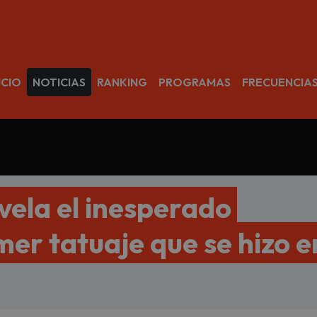
avegación
ICIO
NOTICIAS
RANKING
PROGRAMAS
FRECUENCIA
vela el inesperado
imer tatuaje que se hizo e