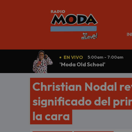
N
IN
EN VIVO
5:00am - 7:00am
'Moda Old School'
Christian Nodal re
significado del pr
la cara