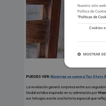
Nuestro sitio web
Política de Cooki
"Políticas de Coo
Cookies e
MOSTRAR DE
(
PUEDES VER:
Bizarrap se suma a Toy Story 5
La revelación generó sorpresa entre sus seguido
Nodal estaba inspirado en su admiración por
Man
sus tatuajes existe una historia especial que ref