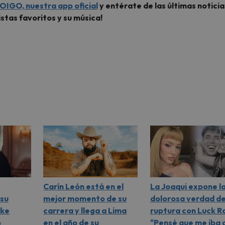
OIGO, nuestra app oficial
y entérate de las últimas noticia
istas favoritos y su música!
Carín León está en el
La Joaqui expone l
su
mejor momento de su
dolorosa verdad de
ike
carrera y llega a Lima
ruptura con Luck Ra
ó
en el año de su
"Pensé que me iba 