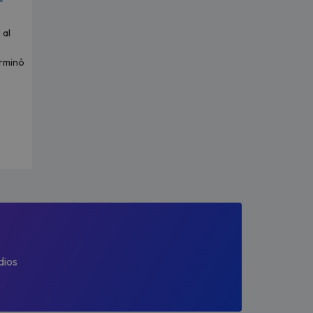
 al
erminó
dios