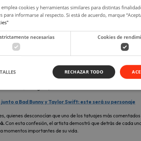
 emplea cookies y herramientas similares para distintas finalidad
es para informarse al respecto. Si está de acuerdo, marque “Acept
kies"
strictamente necesarias
Cookies de rendim
TALLES
RECHAZAR TODO
ACE
Foto: Nodal/ Instagram)
 junto a Bad Bunny y Taylor Swift: este será su personaje
res, quienes desconocían que uno de los tatuajes más comentados
á.
Con esta confesión, el artista demostró que detrás de cada un
leja momentos importantes de su vida.