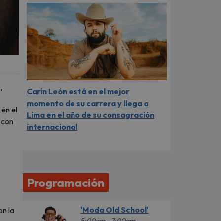
.
Carín León está en el mejor
momento de su carrera y llega a
 en el
Lima en el año de su consagración
 con
internacional
Programación
'Moda Old School'
on la
5:00am - 7:00am