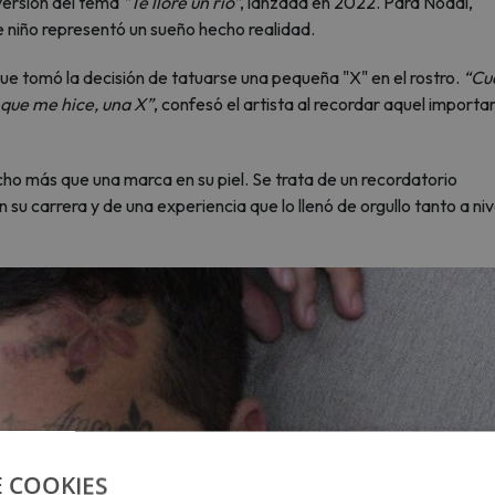
ersión del tema
"Te lloré un río"
, lanzada en 2022. Para Nodal,
 niño representó un sueño hecho realidad.
e tomó la decisión de tatuarse una pequeña "X" en el rostro.
“Cu
 que me hice, una X”
, confesó el artista al recordar aquel importa
cho más que una marca en su piel. Se trata de un recordatorio
su carrera y de una experiencia que lo llenó de orgullo tanto a niv
E COOKIES