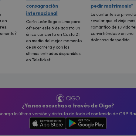
consagración
pedir matrimonio"
internacional
e
La cantante sorprendió
o en
revelar que el viaje más
Carín León llega a Lima para
res.
romántico de su vida t
ofrecer este 6 de agosto un
vamente?
convirtiéndose en una
único concierto en Costa 21,
dolorosa despedida.
en medio del mejor momento
de su carrera y con las
últimas entradas disponibles
en Teleticket.
¿Ya nos escuchas a través de Oigo?
carga la última versión y disfruta de todo el contenido de CRP Ra