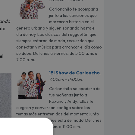
Carlonchito te acompaña
junto a las canciones que
ando
marcaron historia en el
género urbano y siguen sonando hasta el
nte
día de hoy. Los clásicos del reggaetón que
siempre estarán de moda, recuerdos que
conectan y música para arrancar el día como
se debe. De lunes a viernes, de 5:00 a. m. a
el
7:00 a. m.
'El Show de Carloncho'
7:00am - 11:00am
Carlonchito se apodera de
tus mañanas junto a
Roxana y Andy. ¡Ellos te
alegran y conversan contigo sobre los
temas más entretenidos del momento junto
a la mejor música que está de moda! De lunes
a viernes de 7:00 a.m. a 11:00 a.m.