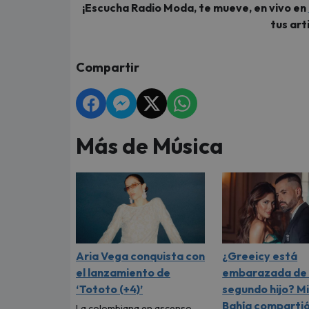
¡Escucha Radio Moda, te mueve, en vivo en
tus art
Compartir
Más de Música
Aria Vega conquista con
¿Greeicy está
el lanzamiento de
embarazada de 
‘Tototo (+4)’
segundo hijo? M
Bahía comparti
La colombiana en ascenso