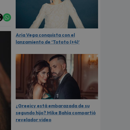
Aria Vega conquista con el
lanzamiento de ‘Tototo (+4)’
¿Greeicy está embarazada de su
segundo hijo? Mike Bahía compartió
revelador video