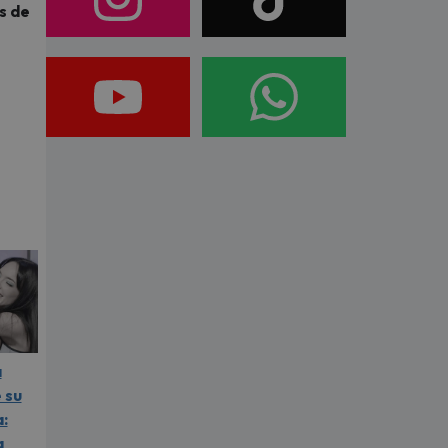
s de
a
 su
:
a