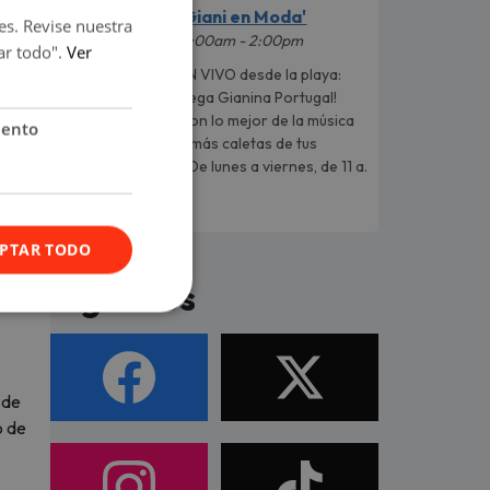
'Giani en Moda'
es. Revise nuestra
11:00am - 2:00pm
ar todo".
Ver
EN VIVO desde la playa:
¡llega Gianina Portugal!
Con lo mejor de la música
iento
urbana y los datos más caletas de tus
artistas favoritos. De lunes a viernes, de 11 a.
m. a 2 p. m.
PTAR TODO
Síguenos
 de
o de