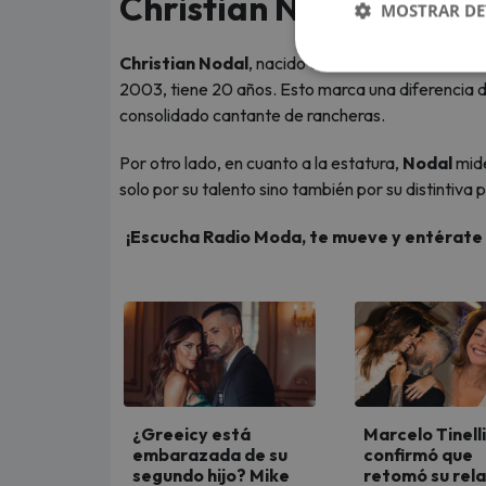
Christian Nodal y Ánge
MOSTRAR DE
Christian Nodal
, nacido el 11 de enero de 1999, 
2003, tiene 20 años. Esto marca una diferencia d
consolidado cantante de rancheras.
Por otro lado, en cuanto a la estatura,
Nodal
mid
solo por su talento sino también por su distintiva
¡Escucha Radio Moda, te mueve y entérate de
¿Greeicy está
Marcelo Tinelli
embarazada de su
confirmó que
segundo hijo? Mike
retomó su rela