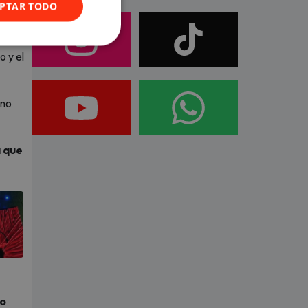
PTAR TODO
e de
o y el
 no
a que
to