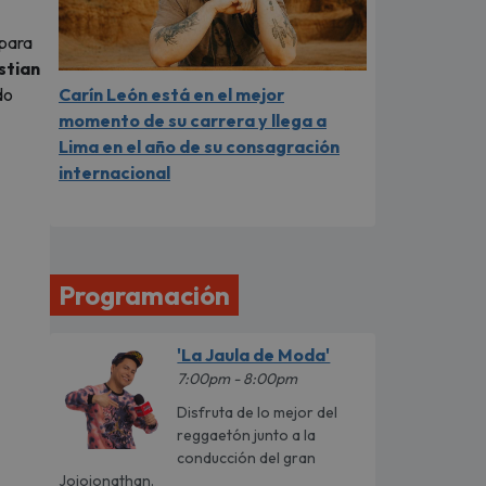
 para
stian
Carín León está en el mejor
do
momento de su carrera y llega a
Lima en el año de su consagración
internacional
Programación
'La Jaula de Moda'
7:00pm - 8:00pm
Disfruta de lo mejor del
reggaetón junto a la
conducción del gran
Jojojonathan.