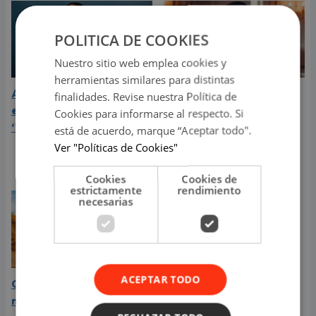
POLITICA DE COOKIES
Nuestro sitio web emplea cookies y
herramientas similares para distintas
Aria Vega conquista con
¿Greeicy está
finalidades. Revise nuestra Política de
el lanzamiento de
embarazada de su
Cookies para informarse al respecto. Si
‘Tototo (+4)’
segundo hijo? Mike Bahía
está de acuerdo, marque “Aceptar todo".
compartió revelador
Ver "Políticas de Cookies"
video
Cookies
Cookies de
estrictamente
rendimiento
necesarias
ACEPTAR TODO
Carín León está en el
mejor momento de su