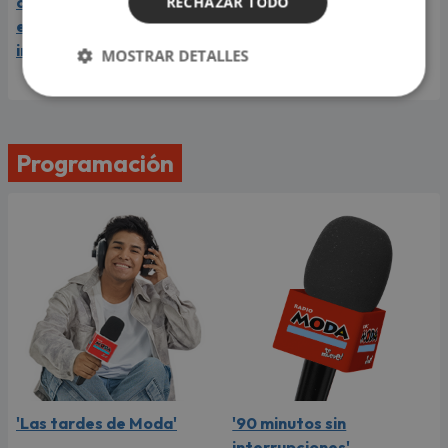
carrera y llega a Lima en
RECHAZAR TODO
el año de su consagración
internacional
MOSTRAR DETALLES
Programación
'Las tardes de Moda'
'90 minutos sin
interrupciones'