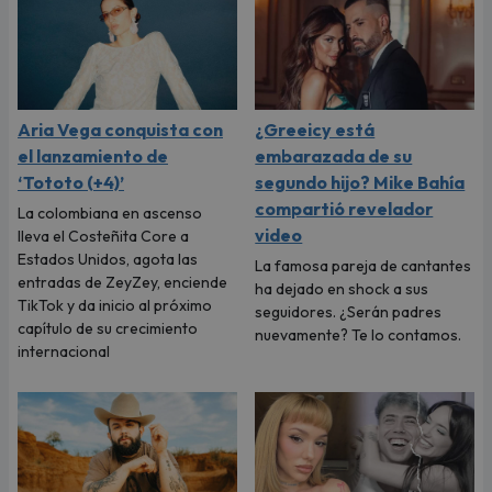
Aria Vega conquista con
¿Greeicy está
el lanzamiento de
embarazada de su
‘Tototo (+4)’
segundo hijo? Mike Bahía
compartió revelador
La colombiana en ascenso
video
lleva el Costeñita Core a
Estados Unidos, agota las
La famosa pareja de cantantes
entradas de ZeyZey, enciende
ha dejado en shock a sus
TikTok y da inicio al próximo
seguidores. ¿Serán padres
capítulo de su crecimiento
nuevamente? Te lo contamos.
internacional