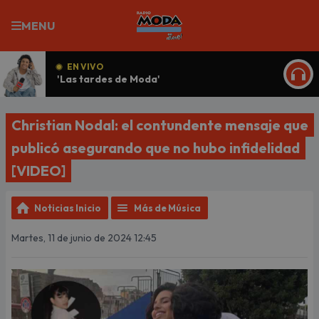
MENU
EN VIVO
'Las tardes de Moda'
ESCU
Christian Nodal: el contundente mensaje que
publicó asegurando que no hubo infidelidad
[VIDEO]
Noticias Inicio
Más de Música
Martes, 11 de junio de 2024 12:45