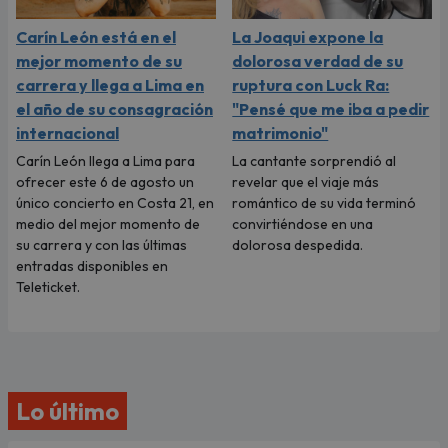
Carín León está en el
La Joaqui expone la
mejor momento de su
dolorosa verdad de su
carrera y llega a Lima en
ruptura con Luck Ra:
el año de su consagración
"Pensé que me iba a pedir
internacional
matrimonio"
Carín León llega a Lima para
La cantante sorprendió al
ofrecer este 6 de agosto un
revelar que el viaje más
único concierto en Costa 21, en
romántico de su vida terminó
medio del mejor momento de
convirtiéndose en una
su carrera y con las últimas
dolorosa despedida.
entradas disponibles en
Teleticket.
Lo último