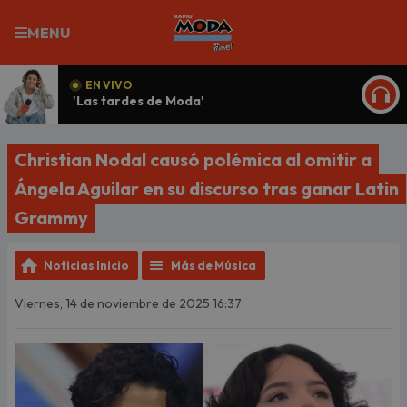
MENU
EN VIVO
'Las tardes de Moda'
ESCU
Christian Nodal causó polémica al omitir a
Ángela Aguilar en su discurso tras ganar Latin
Grammy
Noticias Inicio
Más de Música
Viernes, 14 de noviembre de 2025 16:37