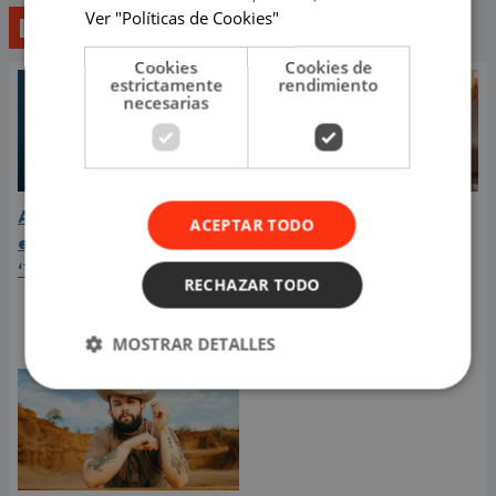
Ver "Políticas de Cookies"
Lo último
Cookies
Cookies de
estrictamente
rendimiento
necesarias
Aria Vega conquista con
¿Greeicy está
ACEPTAR TODO
el lanzamiento de
embarazada de su
‘Tototo (+4)’
segundo hijo? Mike Bahía
RECHAZAR TODO
compartió revelador
video
MOSTRAR DETALLES