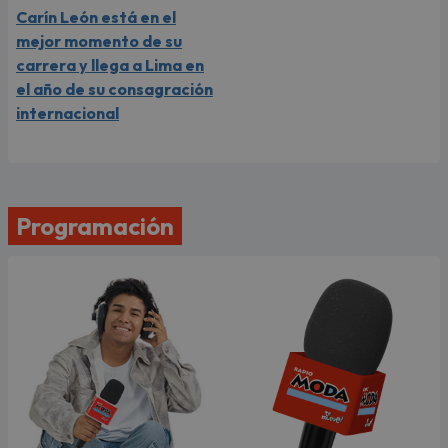
Carín León está en el
mejor momento de su
carrera y llega a Lima en
el año de su consagración
internacional
Programación