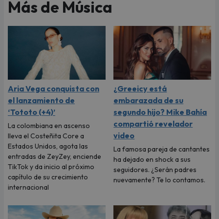
Más de Música
Aria Vega conquista con
¿Greeicy está
el lanzamiento de
embarazada de su
‘Tototo (+4)’
segundo hijo? Mike Bahía
compartió revelador
La colombiana en ascenso
video
lleva el Costeñita Core a
Estados Unidos, agota las
La famosa pareja de cantantes
entradas de ZeyZey, enciende
ha dejado en shock a sus
TikTok y da inicio al próximo
seguidores. ¿Serán padres
capítulo de su crecimiento
nuevamente? Te lo contamos.
internacional