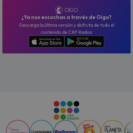
¿Ya nos escuchas a través de Oigo?
Descarga la última versión y disfruta de todo el
contenido de CRP Radios