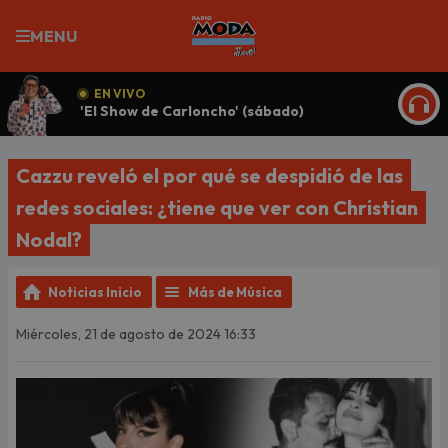
MENU
EN VIVO
'El Show de Carloncho' (sábado)
ESCU
Cazzu reveló el por qué se despidió de las
redes sociales: ¿tiene que ver con Christian
Nodal?
Noticias Inicio
Más de Música
Miércoles, 21 de agosto de 2024 16:33