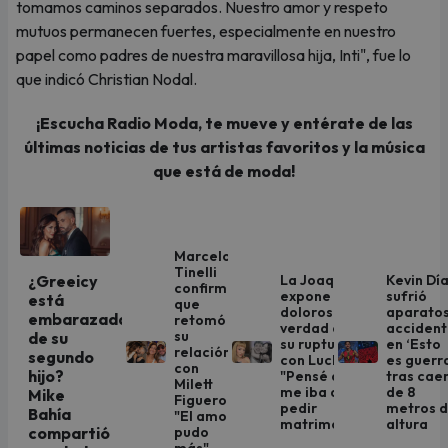
tomamos caminos separados. Nuestro amor y respeto
mutuos permanecen fuertes, especialmente en nuestro
papel como padres de nuestra maravillosa hija, Inti", fue lo
que indicó Christian Nodal.
¡Escucha Radio Moda, te mueve y entérate de las
últimas noticias de tus artistas favoritos y la música
que está de moda!
Marcelo
Tinelli
La Joaqui
Kevin Dí
¿Greeicy
confirmó
expone la
sufrió
está
que
dolorosa
aparato
embarazada
retomó
verdad de
acciden
su
de su
su ruptura
en ‘Esto
relación
segundo
con Luck Ra:
es guerr
con
hijo?
"Pensé que
tras cae
Milett
me iba a
de 8
Mike
Figueroa:
pedir
metros 
Bahía
"El amor
matrimonio"
altura
pudo
compartió