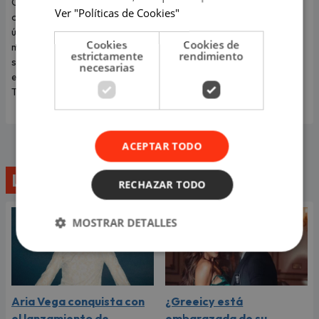
Carín León llega a Lima para
La cantante sorprendió al
Ver "Políticas de Cookies"
ofrecer este 6 de agosto un
revelar que el viaje más
único concierto en Costa 21, en
romántico de su vida terminó
Cookies
Cookies de
medio del mejor momento de
convirtiéndose en una
estrictamente
rendimiento
su carrera y con las últimas
dolorosa despedida.
necesarias
entradas disponibles en
Teleticket.
ACEPTAR TODO
Lo último
RECHAZAR TODO
MOSTRAR DETALLES
Aria Vega conquista con
¿Greeicy está
el lanzamiento de
embarazada de su