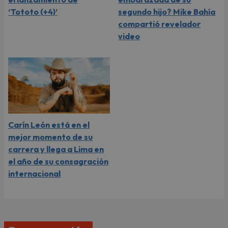
‘Tototo (+4)’
segundo hijo? Mike Bahía
compartió revelador
video
Carín León está en el
mejor momento de su
carrera y llega a Lima en
el año de su consagración
internacional