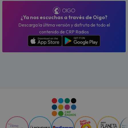
¿Ya nos escuchas a través de Oigo?
Descarga la última versión y disfruta de todo el
contenido de CRP Radios