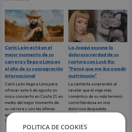
Carín León está en el
La Joaqui expone la
mejor momento de su
dolorosa verdad de su
carrera y llega a Lima en
ruptura con Luck Ra:
el año de su consagración
"Pensé que me iba a pedir
internacional
matrimonio"
Carín León llega a Lima para
La cantante sorprendió al
ofrecer este 6 de agosto un
revelar que el viaje más
único concierto en Costa 21, en
romántico de su vida terminó
medio del mejor momento de
convirtiéndose en una
su carrera y con las últimas
dolorosa despedida.
entradas disponibles en
Teleticket.
POLITICA DE COOKIES