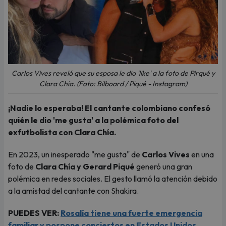
Carlos Vives reveló que su esposa le dio 'like' a la foto de Pirqué y
Clara Chía. (Foto: Bilboard / Piqué - Instagram)
¡Nadie lo esperaba! El cantante colombiano confesó
quién le dio 'me gusta' a la polémica foto del
exfutbolista con Clara Chía.
En 2023, un inesperado "me gusta" de
Carlos Vives
en una
foto de
Clara Chía y Gerard Piqué
generó una gran
polémica en redes sociales. El gesto llamó la atención debido
a la amistad del cantante con Shakira.
PUEDES VER:
Rosalía tiene una fuerte emergencia
familiar y pospone conciertos en Estados Unidos