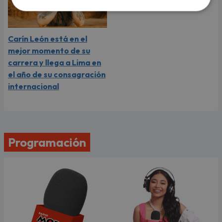
Carín León está en el
mejor momento de su
carrera y llega a Lima en
el año de su consagración
internacional
Programación