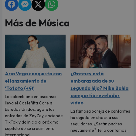
Más de Música
Aria Vega conquista con
¿Greeicy está
el lanzamiento de
embarazada de su
‘Tototo (+4)’
segundo hijo? Mike Bahía
compartió revelador
La colombiana en ascenso
video
lleva el Costeñita Core a
Estados Unidos, agota las
La famosa pareja de cantantes
entradas de ZeyZey, enciende
ha dejado en shock a sus
TikTok y da inicio al próximo
seguidores. ¿Serán padres
capítulo de su crecimiento
nuevamente? Te lo contamos.
internacional