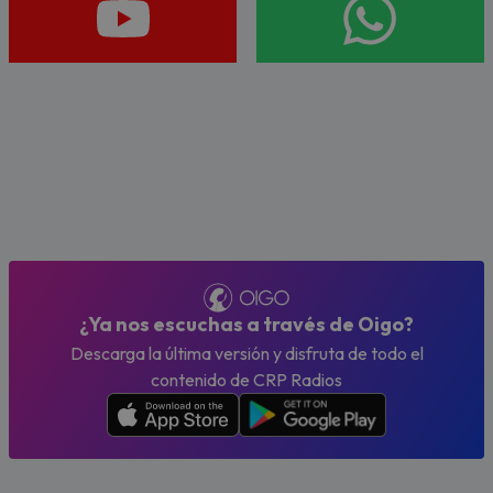
¿Ya nos escuchas a través de Oigo?
Descarga la última versión y disfruta de todo el
contenido de CRP Radios