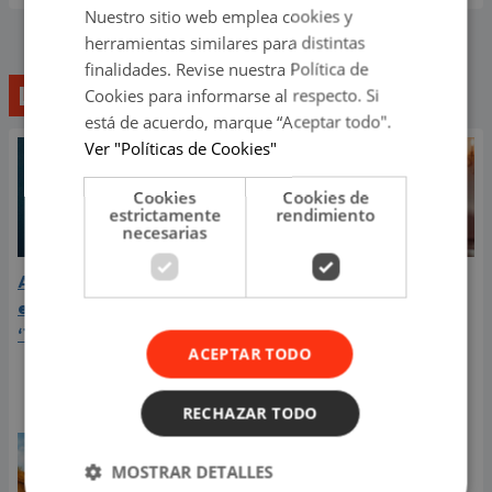
Nuestro sitio web emplea cookies y
herramientas similares para distintas
finalidades. Revise nuestra Política de
Lo último
Cookies para informarse al respecto. Si
está de acuerdo, marque “Aceptar todo".
Ver "Políticas de Cookies"
Cookies
Cookies de
estrictamente
rendimiento
necesarias
Aria Vega conquista con
¿Greeicy está
el lanzamiento de
embarazada de su
‘Tototo (+4)’
segundo hijo? Mike Bahía
ACEPTAR TODO
compartió revelador
video
RECHAZAR TODO
MOSTRAR DETALLES